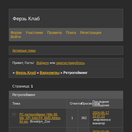
Ферзь Клаб
Форум
Участники
Правила
Поиск
Регистрация
Войти
Активные темы
Привет, Гость!
Войдите
или
зарегистрируйтесь
.
»
Ферзь Клаб
»
Видеоигры
»
Ретрогейминг
Страница:
1
Ретрогейминг
Последнее
Тема
Ответов
Просмотров
сообщение
2024-06-17
РС-ретрогейминг (Win 98,
15:47:22
Me, XP) Intel P4, AMD Athlon
1
362
инфлюенсе
64 etc
Brooklyn_Zoo
манагер
2024-02-05