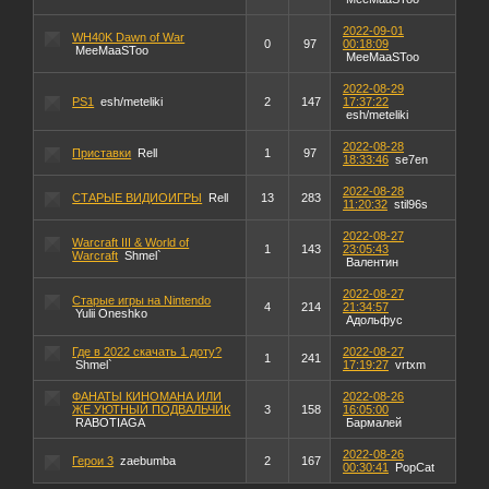
2022-09-01
WH40K Dawn of War
0
97
00:18:09
MeeMaaSToo
MeeMaaSToo
2022-08-29
PS1
esh/meteliki
2
147
17:37:22
esh/meteliki
2022-08-28
Приставки
Rell
1
97
18:33:46
se7en
2022-08-28
СТАРЫЕ ВИДИОИГРЫ
Rell
13
283
11:20:32
stil96s
2022-08-27
Warcraft III & World of
1
143
23:05:43
Warcraft
Shmel`
Валентин
2022-08-27
Старые игры на Nintendo
4
214
21:34:57
Yulii Oneshko
Адольфус
Где в 2022 скачать 1 доту?
2022-08-27
1
241
Shmel`
17:19:27
vrtxm
ФАНАТЫ КИНОМАНА ИЛИ
2022-08-26
ЖЕ УЮТНЫЙ ПОДВАЛЬЧИК
3
158
16:05:00
RABOTIAGA
Бармалей
2022-08-26
Герои 3
zaebumba
2
167
00:30:41
PopCat