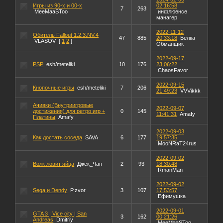
Игры из 90-х и 00-х
02:16:58
7
263
MeeMaaSToo
инфлюенсе
манагер
2022-11-12
Обитель Fallout 1.2.3.NV.4
47
885
20:33:18
Белка
VLASOV
[
1
2
]
Обманщик
2022-09-17
PSP
esh/meteliki
10
176
23:06:22
ChaosFavor
2022-09-15
Кнопочные игры
esh/meteliki
7
206
21:49:23
VVVikkk
Ачивки (Внутриигровые
2022-09-07
достижения) для ретро игр +
0
145
11:41:31
Amafy
Платины
Amafy
2022-09-03
Как достать соседа
SAVA
6
177
19:57:35
MooNRaT24rus
2022-09-02
Волк ловит яйца
Джек_Чан
2
93
18:30:48
RmanMan
2022-09-02
Sega и Dendy
P.zvor
3
107
17:53:57
Ефимушка
2022-09-01
GTA 3 | Vice city | San
3
162
00:21:26
Andreas
Dmitriy
MeeMaaSToo