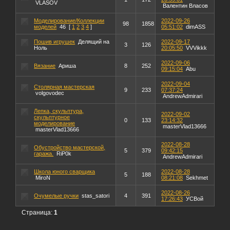
VLASOV
Валентин Власов
Моделирование/Коллекции
2022-09-26
98
1858
моделей
46
[
1
2
3
4
]
05:51:02
dimASS
Пошив игрушек
Делящий на
2022-09-17
3
126
Ноль
20:05:50
VVVikkk
2022-09-06
Вязание
Ариша
8
252
09:15:04
Abu
2022-09-04
Столярная мастерская
9
233
07:37:24
volgovodec
AndrewAdmirari
Лепка, скульптура,
2022-09-02
скульптурное
0
133
23:14:32
моделирование
masterVlad13666
masterVlad13666
2022-08-28
Обустройство мастерской,
5
379
09:42:15
гаража.
RiP0k
AndrewAdmirari
Школа юного сварщика
2022-08-28
5
188
MiroN
08:21:08
Sekhmet
2022-08-26
Очумелые ручки
stas_satori
4
391
17:26:43
УСВой
Страница:
1