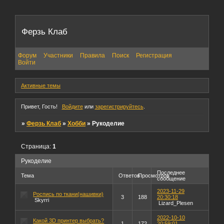
Ферзь Клаб
Форум
Участники
Правила
Поиск
Регистрация
Войти
Активные темы
Привет, Гость!
Войдите
или
зарегистрируйтесь
.
»
Ферзь Клаб
»
Хобби
»
Рукоделие
Страница:
1
Рукоделие
Последнее
Тема
Ответов
Просмотров
сообщение
2023-11-29
Роспись по ткани(нашивки)
3
188
20:30:18
Skyrri
Lizard_Plesen
2022-10-10
Какой 3D принтер выбрать?
1
172
20:59:01