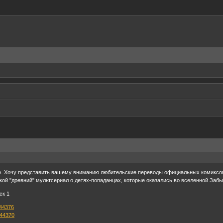
. Хочу представить вашему вниманию любительские переводы официальных комиксов
такой "древний" мультсериал о детях-попаданцах, которые оказались во вселенной Заб
ск 1
544376
544370