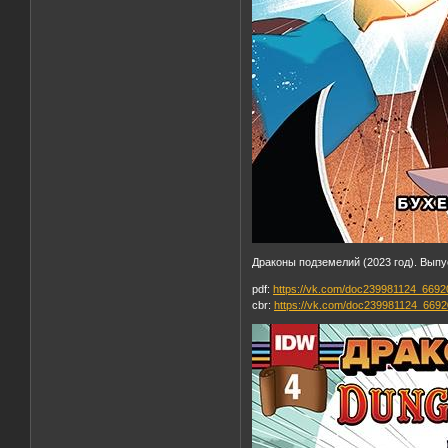
Драконы подземелий (2023 год). Выпу
pdf:
https://vk.com/doc239981124_669
cbr:
https://vk.com/doc239981124_669