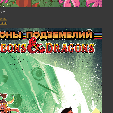
ск 2
404055
404046