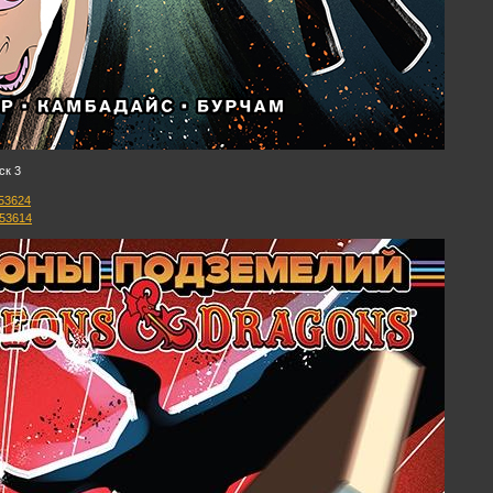
ск 3
453624
453614