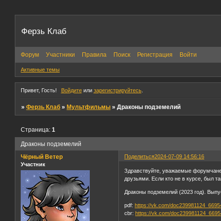
Ферзь Клаб
Форум
Участники
Правила
Поиск
Регистрация
Войти
Активные темы
Привет, Гость!
Войдите
или
зарегистрируйтесь
.
»
Ферзь Клаб
»
Мультфильмы
»
Драконы подземелий
Страница:
1
Драконы подземелий
Чёрный Ветер
Поделиться
2024-07-09 14:56:16
Участник
Здравствуйте, уважаемые форумчане
друзьями. Если кто не в курсе, был 
Драконы подземелий (2023 год). Выпу
pdf:
https://vk.com/doc239981124_669
cbr:
https://vk.com/doc239981124_669