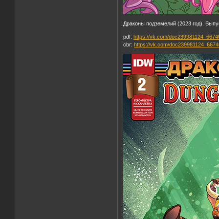
Драконы подземелий (2023 год). Выпу
pdf:
https://vk.com/doc239981124_667
cbr:
https://vk.com/doc239981124_667