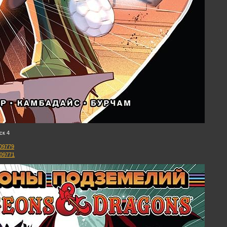
ск 4
209779
209771