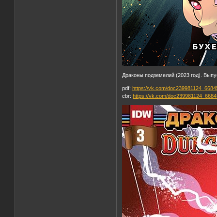
Драконы подземелий (2023 год). Выпу
pdf:
https://vk.com/doc239981124_668
cbr:
https://vk.com/doc239981124_668