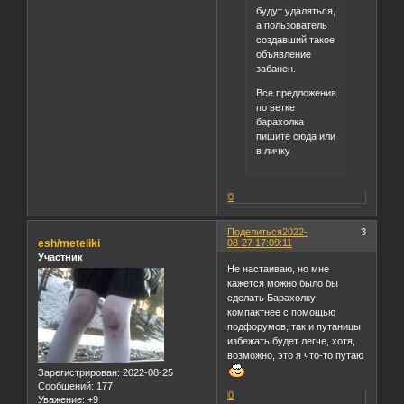
будут удаляться,
а пользователь
создавший такое
объявление
забанен.
Все предложения
по ветке
барахолка
пишите сюда или
в личку
0
Поделиться
2022-
3
esh/meteliki
08-27 17:09:11
Участник
Не настаиваю, но мне
кажется можно было бы
сделать Барахолку
компактнее с помощью
подфорумов, так и путаницы
избежать будет легче, хотя,
возможно, это я что-то путаю
Зарегистрирован
: 2022-08-25
Сообщений:
177
0
Уважение:
+9