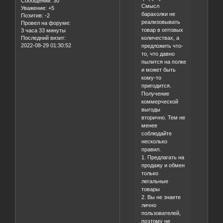
Сообщений:
30
Смысл
Уважение:
+5
барахолки не
Позитив:
-2
реализовывать
Провел на форуме:
товар в оптовых
3 часа 33 минуты
количествах, а
Последний визит:
2022-08-29 01:30:52
предложить что-
то, что давно
пылится на полке
и может быть
кому-то
пригодится.
Получение
коммерческой
выгоды
вторично. Тем не
менее
соблюдайте
несколько
правил.
1. Предлагать на
продажу и обмен
только
легальные
товары
2. Вы не знаете
лично
пользователей,
поэтому не