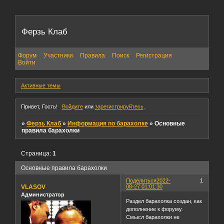
Ферзь Клаб
Форум
Участники
Правила
Поиск
Регистрация
Войти
Активные темы
Привет, Гость!
Войдите
или
зарегистрируйтесь
.
»
Ферзь Клаб
»
Информация по барахолке
»
Основные
правила барахолки
Страница:
1
Основные правила барахолки
Поделиться
2022-
1
VLASOV
08-27 01:01:30
Администратор
Раздел барахолка создан, как
дополнение к форуму.
Смысл барахолки не