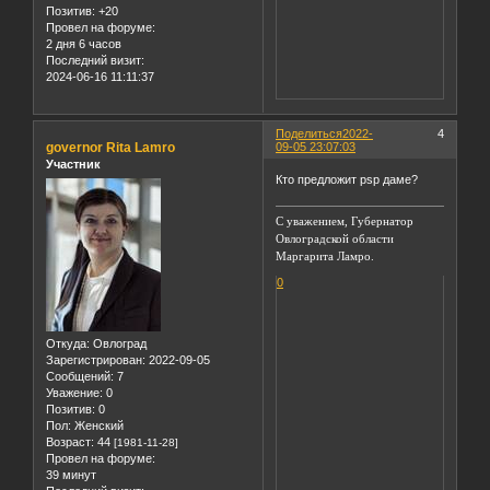
Позитив:
+20
Провел на форуме:
2 дня 6 часов
Последний визит:
2024-06-16 11:11:37
Поделиться
2022-
4
governor Rita Lamro
09-05 23:07:03
Участник
Кто предложит psp даме?
С уважением, Губернатор
Овлоградской области
Маргарита Ламро.
0
Откуда:
Овлоград
Зарегистрирован
: 2022-09-05
Сообщений:
7
Уважение:
0
Позитив:
0
Пол:
Женский
Возраст:
44
[1981-11-28]
Провел на форуме:
39 минут