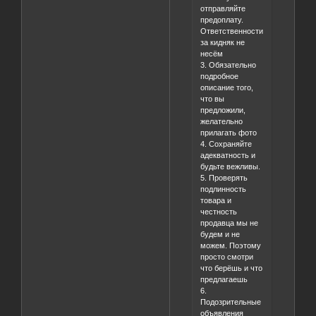
отправляйте
предоплату.
Ответственности
за кидняк не
несём
3. Обязательно
подробное
описание того,
что вы
предложили,
желательно
прилагать фото
4. Сохраняйте
адекватность и
будьте вежливы.
5. Проверять
подлинность
товара и
честность
продавца мы не
будем и не
можем. Поэтому
просто смотри
что берёшь и что
предлагаешь
6.
Подозрительные
объявления