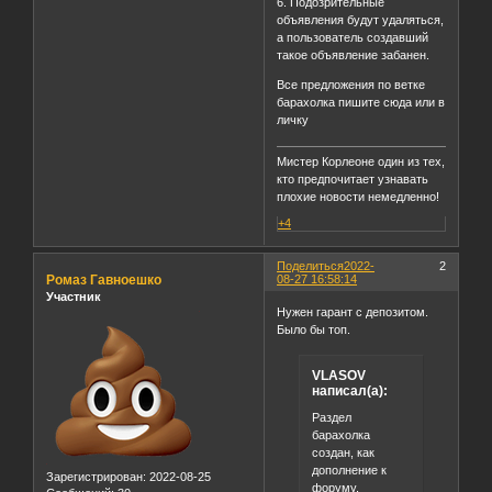
6. Подозрительные
объявления будут удаляться,
а пользователь создавший
такое объявление забанен.
Все предложения по ветке
барахолка пишите сюда или в
личку
Мистер Корлеоне один из тех,
кто предпочитает узнавать
плохие новости немедленно!
+4
Поделиться
2022-
2
Ромаз Гавноешко
08-27 16:58:14
Участник
Нужен гарант с депозитом.
Было бы топ.
VLASOV
написал(а):
Раздел
барахолка
создан, как
дополнение к
Зарегистрирован
: 2022-08-25
форуму.