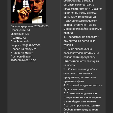
реализовывать товар в
оптовых количествах, а
предложить что-то, что давно
пылится на полке и может
быть кому-то пригодится.
Получение коммерческой
выгоды вторично. Тем не
Зарегистрирован
: 2022-08-25
менее соблюдайте несколько
Сообщений:
54
правил.
Уважение:
+25
1. Предлагать на продажу и
Позитив:
+2
обмен только легальные
Пол:
Мужской
товары
Возраст:
36
[1990-07-22]
Провел на форуме:
2. Вы не знаете лично
7 часов 47 минут
пользователей, поэтому не
Последний визит:
отправляйте предоплату.
2025-08-24 02:15:53
Ответственности за кидняк
не несём
3. Обязательно подробное
описание того, что вы
предложили, желательно
прилагать фото
4. Сохраняйте адекватность и
будьте вежливы.
5. Проверять подлинность
товара и честность продавца
мы не будем и не можем.
Поэтому просто смотри что
берёшь и что предлагаешь