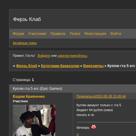
Ферзь Клаб
Форум
Участники
Правила
Поиск
Регистрация
Войти
Активные темы
Привет, Гость!
Войдите
или
зарегистрируйтесь
.
»
Ферзь Клаб
»
Категории барахолки
»
Видеоигры
»
Куплю гта 5 егс
Страница:
1
Куплю гта 5 егс (Epic Games)
Вадим Кравченко
Поделиться
2022-08-28 22:45:44
Участник
Куплю аккаунт только с гта 5
бюджет 64 рубля (киви)
писать в лс
битмарь
0