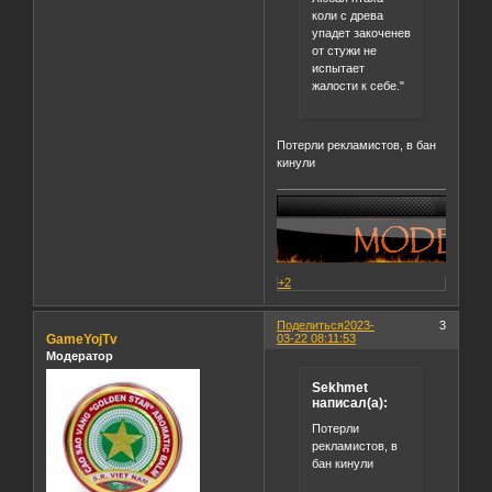
коли с древа
упадет закоченев
от стужи не
испытает
жалости к себе."
Потерли рекламистов, в бан
кинули
+2
Поделиться
2023-
3
GameYojTv
03-22 08:11:53
Модератор
Sekhmet
написал(а):
Потерли
рекламистов, в
бан кинули