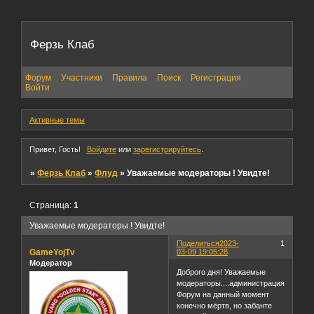
Ферзь Клаб
Форум
Участники
Правила
Поиск
Регистрация
Войти
Активные темы
Привет, Гость!
Войдите
или
зарегистрируйтесь
.
»
Ферзь Клаб
»
Флуд
»
Уважаемые модераторы ! Увидте!
Страница:
1
Уважаемые модераторы ! Увидте!
Поделиться
2023-
1
GameYojTv
03-09 19:05:28
Модератор
Доброго дня! Уважаемые
модераторы....администрация.
Форум на данный момент
конечно мёртв, но забанте