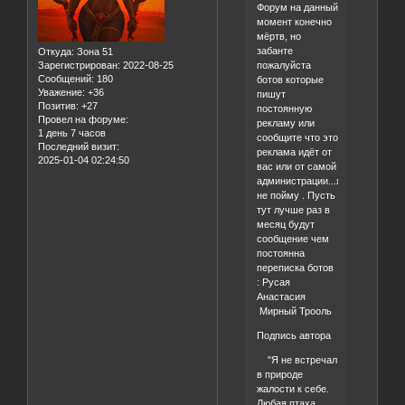
Форум на данный
момент конечно
мёртв, но
забанте
Откуда:
Зона 51
пожалуйста
Зарегистрирован
: 2022-08-25
Сообщений:
180
ботов которые
Уважение:
+36
пишут
Позитив:
+27
постоянную
Провел на форуме:
рекламу или
1 день 7 часов
сообщите что это
Последний визит:
реклама идёт от
2025-01-04 02:24:50
вас или от самой
администрации...я
не пойму . Пусть
тут лучше раз в
месяц будут
сообщение чем
постоянна
переписка ботов
: Русая
Анастасия
Мирный Трооль
Подпись автора
"Я не встречал
в природе
жалости к себе.
Любая птаха