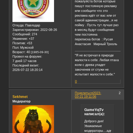
пожалуйста ботов которые
пишут постоянную рекламу
или сообщите что это
реклама идёт от вас или от
самой администрации...я не
пойму . Пусть тут лучше раз
Откуда:
Павлодар
Зарегистрирован
: 2022-08-26
в месяц будут сообщение
Сообщений:
274
чем постоянна
Уважение:
+37
переписка ботов : Русая
Позитив:
+53
Анастасия Мирный Трооль
Пол:
Мужской
Возраст:
40
[1985-09-30]
"Я не встречал в природе
Провел на форуме:
жалости к себе. Любая птаха
7 дней 17 часов
коли с древа упадет
Последний визит:
закоченев от стужи не
2026-07-22 18:20:14
испытает жалости к себе."
0
Поделиться
2023-
2
Sekhmet
03-21 19:11:06
Модератор
GameYojTv
написал(а):
Доброго дня!
Уважаемые
модераторы....администрация.