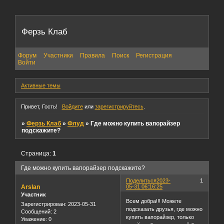
Ферзь Клаб
Форум
Участники
Правила
Поиск
Регистрация
Войти
Активные темы
Привет, Гость!
Войдите
или
зарегистрируйтесь
.
»
Ферзь Клаб
»
Флуд
»
Где можно купить вапорайзер
подскажите?
Страница:
1
Где можно купить вапорайзер подскажите?
Поделиться
2023-
1
Arslan
05-31 06:16:25
Участник
Всем добра!!! Можете
Зарегистрирован
: 2023-05-31
подсказать друзья, где можно
Сообщений:
2
купить вапорайзер, только
Уважение:
0