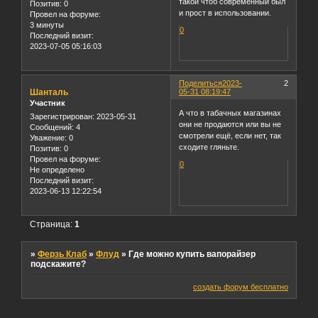
такой чтоб современный был
Позитив:
0
и прост в использовании.
Провел на форуме:
3 минуты
0
Последний визит:
2023-07-05 05:16:03
Поделиться
2023-
2
Шанталь
05-31 08:19:47
Участник
А что в табачных магазинах
Зарегистрирован
: 2023-05-31
они не продаются или вы не
Сообщений:
4
смотрели ещё, если нет, так
Уважение:
0
сходите гляньте.
Позитив:
0
Провел на форуме:
0
Не определено
Последний визит:
2023-06-13 12:22:54
Страница:
1
»
Ферзь Клаб
»
Флуд
»
Где можно купить вапорайзер
подскажите?
создать форум бесплатно