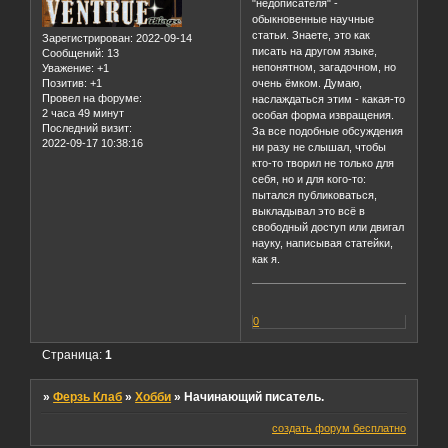
"недописателя" -
обыкновенные научные
статьи. Знаете, это как
Зарегистрирован
: 2022-09-14
писать на другом языке,
Сообщений:
13
непонятном, загадочном, но
Уважение:
+1
Позитив:
+1
очень ёмком. Думаю,
Провел на форуме:
наслаждаться этим - какая-то
2 часа 49 минут
особая форма извращения.
Последний визит:
За все подобные обсуждения
2022-09-17 10:38:16
ни разу не слышал, чтобы
кто-то творил не только для
себя, но и для кого-то:
пытался публиковаться,
выкладывал это всё в
свободный доступ или двигал
науку, написывая статейки,
как я.
0