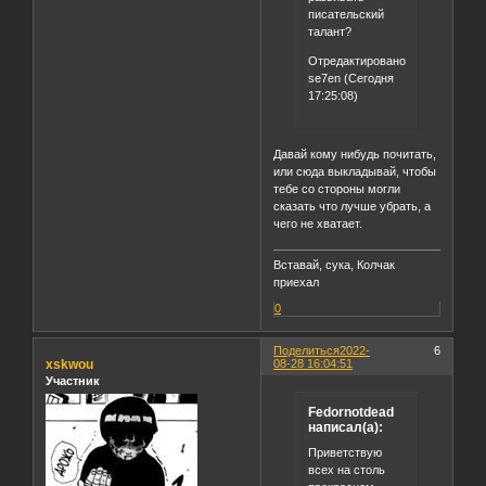
писательский
талант?
Отредактировано
se7en (Сегодня
17:25:08)
Давай кому нибудь почитать,
или сюда выкладывай, чтобы
тебе со стороны могли
сказать что лучше убрать, а
чего не хватает.
Вставай, сука, Колчак
приехал
0
Поделиться
2022-
6
xskwou
08-28 16:04:51
Участник
Fedornotdead
написал(а):
Приветствую
всех на столь