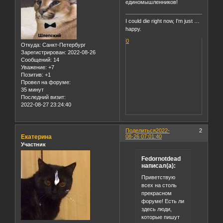
единомышленников!
I could die right now, I'm just …
happy.
0
Откуда:
Санкт-Петербург
Зарегистрирован
: 2022-08-26
Сообщений:
14
Уважение:
+7
Позитив:
+1
Провел на форуме:
35 минут
Последний визит:
2022-08-27 23:24:40
Поделиться
2022-
2
Екатерина
08-26 07:01:40
Участник
Fedornotdead
написал(а):
Приветствую
всех на столь
прекрасном
форуме! Есть ли
здесь люди,
которые пишут