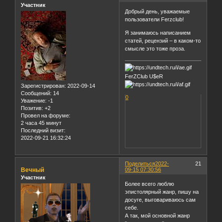
Участник
Добрый день, уважаемые
пользователи Ferzclub!
Я занимаюсь написанием
статей, рецензий – в каком-то
смысле это тоже проза.
FerZClub U$eR
Зарегистрирован
: 2022-09-14
Сообщений:
14
0
Уважение:
-1
Позитив:
+2
Провел на форуме:
2 часа 45 минут
Последний визит:
2022-09-21 16:32:24
Поделиться
2022-
21
Вечный
09-15 07:30:56
Участник
Более всего люблю
эпистолярный жанр, пишу на
досуге, выговариваюсь сам
себе.
А так, мой основной жанр