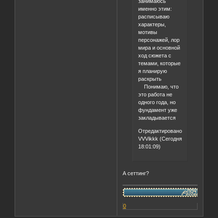
занимаюсь
именно этим:
расписываю
характеры,
мотивы
персонажей, лор
мира и основной
ход сюжета с
темами, которые
я планирую
раскрыть
Понимаю, что
это работа не
одного года, но
фундамент уже
закладывается
Отредактировано
VVVikkk (Сегодня
18:01:09)
А сеттинг?
0