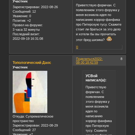
Участник
Приветствую формчан. С
Зарегистрирован
: 2022-08-26
появлением этого форума у
Сообщений:
12
меня возникла идея по
Уважение:
0
написанию хоррор-фанфика
Позитив:
+2
про Питерскую тусу. Скажите
Провел на форуме:
стоит ли браться за это дело
3 часа 32 минуты
Последний визит:
и хотели бы вы прочитать
2022-09-19 16:31:08
этот бред шизика?
0
Поделиться
2022-
8
Топологический Даос
08-30 18:42:59
Участник
УСВой
написал(а):
Приветствую
формчан. С
появлением
этого форума у
меня возникла
идея по
написанию
Откуда:
Супрематическое
хоррор-фанфика
пространство
Зарегистрирован
: 2022-08-29
про Питерскую
Сообщений:
27
тусу. Скажите
Уважение:
+7