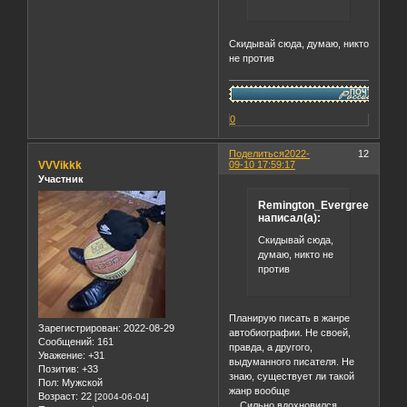
Скидывай сюда, думаю, никто
не против
0
Поделиться
2022-
12
VVVikkk
09-10 17:59:17
Участник
Remington_Evergreen
написал(а):
Скидывай сюда,
думаю, никто не
против
Планирую писать в жанре
Зарегистрирован
: 2022-08-29
автобиографии. Не своей,
Сообщений:
161
правда, а другого,
Уважение:
+31
выдуманного писателя. Не
Позитив:
+33
знаю, существует ли такой
Пол:
Мужской
жанр вообще
Возраст:
22
[2004-06-04]
Сильно вдохновился