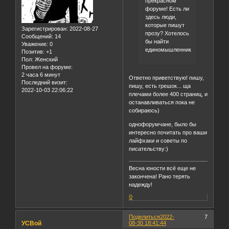
прекрасном
форуме! Есть ли
здесь люди,
которые пишут
Зарегистрирован
: 2022-08-27
прозу? Хотелось
Сообщений:
14
бы найти
Уважение:
0
единомышленников!
Позитив:
+1
Пол:
Женский
Провел на форуме:
2 часа 6 минут
Ответно приветствую! пишу,
Последний визит:
пишу, есть грешок... ща
2022-10-03 22:06:22
плечами более 400 страниц, и
останавливаться пока не
собираюсь)
однофорумчане, было бы
интересно почитать про ваши
лайфхаки и советы по
писательству:)
Весна юности всё еще не
закончена! Рано терять
надежду!
0
Поделиться
2022-
7
УСВой
08-30 18:41:44