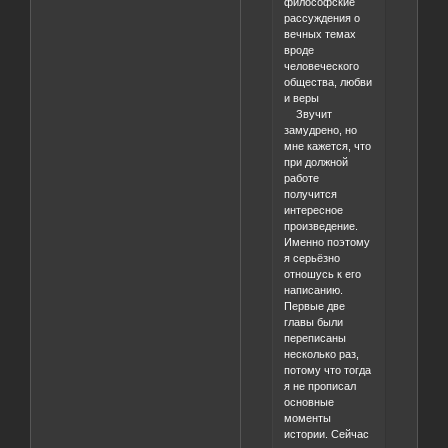
философские
рассуждения о
вечных темах
вроде
человеческого
общества, любви
и веры
Звучит
замудрено, но
мне кажется, что
при должной
работе
получится
интересное
произведение.
Именно поэтому
я серьёзно
отношусь к его
написанию.
Первые две
главы были
переписаны
несколько раз,
потому что тогда
я не прописал
основные
моменты
истории. Сейчас