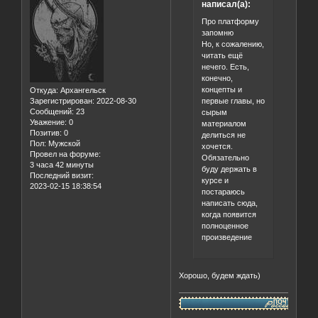
написал(а):
Про платформу
запомню
Но, к сожалению,
читать ещё
нечего. Есть,
конечно,
концепты и
Откуда:
Архангельск
первые главы, но
Зарегистрирован
: 2022-08-30
Сообщений:
23
сырым
Уважение:
0
материалом
Позитив:
0
делиться не
Пол:
Мужской
хочется.
Провел на форуме:
Обязательно
3 часа 42 минуты
буду держать в
Последний визит:
курсе и
2023-02-15 18:38:54
постараюсь
написать сюда,
когда появится
полноценное
произведение
Хорошо, будем ждать)