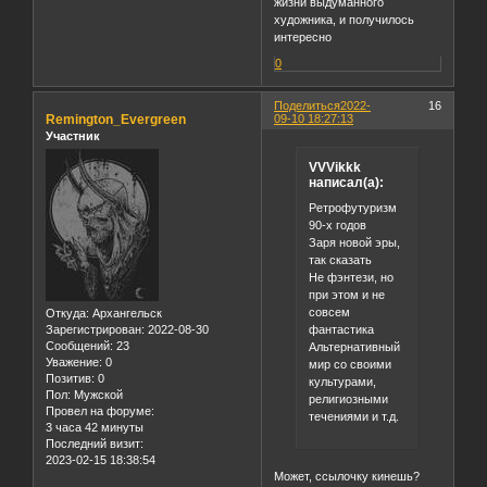
жизни выдуманного
художника, и получилось
интересно
0
Поделиться
2022-
16
Remington_Evergreen
09-10 18:27:13
Участник
VVVikkk
написал(а):
Ретрофутуризм
90-х годов
Заря новой эры,
так сказать
Не фэнтези, но
при этом и не
совсем
Откуда:
Архангельск
фантастика
Зарегистрирован
: 2022-08-30
Сообщений:
23
Альтернативный
Уважение:
0
мир со своими
Позитив:
0
культурами,
Пол:
Мужской
религиозными
Провел на форуме:
течениями и т.д.
3 часа 42 минуты
Последний визит:
2023-02-15 18:38:54
Может, ссылочку кинешь?