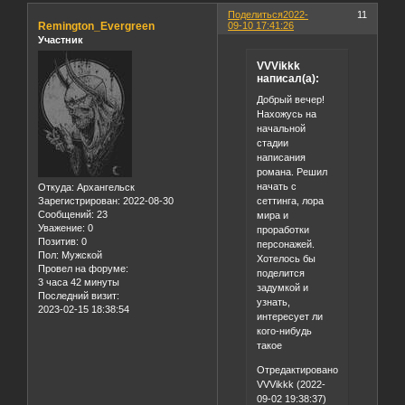
Поделиться
2022-
11
Remington_Evergreen
09-10 17:41:26
Участник
VVVikkk
написал(а):
Добрый вечер!
Нахожусь на
начальной
стадии
написания
романа. Решил
начать с
Откуда:
Архангельск
сеттинга, лора
Зарегистрирован
: 2022-08-30
Сообщений:
23
мира и
Уважение:
0
проработки
Позитив:
0
персонажей.
Пол:
Мужской
Хотелось бы
Провел на форуме:
поделится
3 часа 42 минуты
задумкой и
Последний визит:
узнать,
2023-02-15 18:38:54
интересует ли
кого-нибудь
такое
Отредактировано
VVVikkk (2022-
09-02 19:38:37)