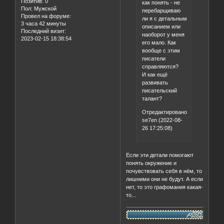
Позитив:
0
как понять - не
Пол:
Мужской
перебарщиваю
Провел на форуме:
ли я с детальным
3 часа 42 минуты
описанием или
Последний визит:
наоборот у меня
2023-02-15 18:38:54
его мало. Как
вообще с этим
писатели
справляются?
И как ещё
развивать
писательский
талант?
Отредактировано
se7en (2022-08-
26 17:25:08)
Если эти детали помогают
понять окружение и
почувствовать себя в нём, то
лишними они не будут. А если
нет, то это графомания какая-
то...