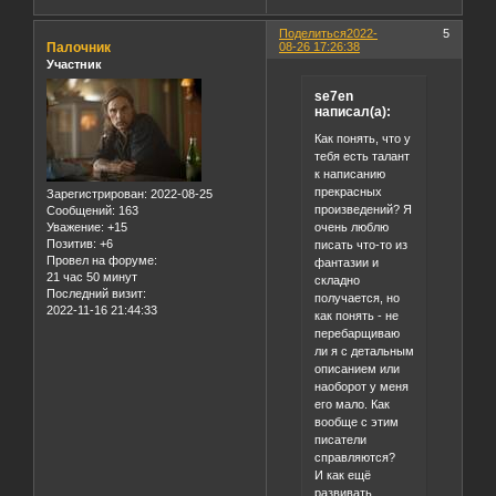
Поделиться
2022-
5
Палочник
08-26 17:26:38
Участник
se7en
написал(а):
Как понять, что у
тебя есть талант
к написанию
прекрасных
Зарегистрирован
: 2022-08-25
произведений? Я
Сообщений:
163
очень люблю
Уважение:
+15
Позитив:
+6
писать что-то из
Провел на форуме:
фантазии и
21 час 50 минут
складно
Последний визит:
получается, но
2022-11-16 21:44:33
как понять - не
перебарщиваю
ли я с детальным
описанием или
наоборот у меня
его мало. Как
вообще с этим
писатели
справляются?
И как ещё
развивать