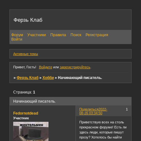
Ферзь Клаб
Форум
Участники
Правила
Поиск
Регистрация
Войти
Активные темы
Привет, Гость!
Войдите
или
зарегистрируйтесь
.
»
Ферзь Клаб
»
Хобби
»
Начинающий писатель.
Страница:
1
Начинающий писатель.
Поделиться
2022-
1
Fedornotdead
08-26 03:34:50
Участник
Приветствую всех на столь
прекрасном форуме! Есть ли
здесь люди, которые пишут
прозу? Хотелось бы найти