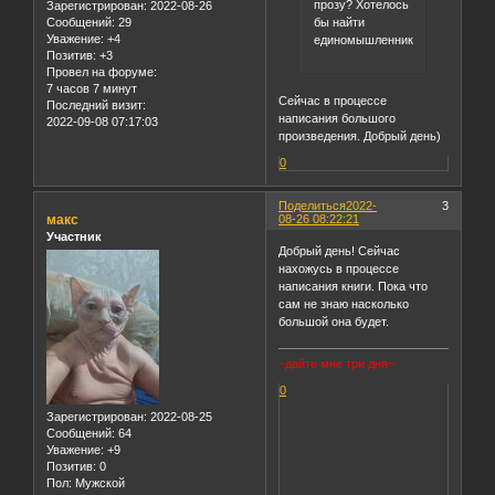
прозу? Хотелось
Зарегистрирован
: 2022-08-26
бы найти
Сообщений:
29
Уважение:
+4
единомышленников!
Позитив:
+3
Провел на форуме:
7 часов 7 минут
Сейчас в процессе
Последний визит:
написания большого
2022-09-08 07:17:03
произведения. Добрый день)
0
Поделиться
2022-
3
макс
08-26 08:22:21
Участник
Добрый день! Сейчас
нахожусь в процессе
написания книги. Пока что
сам не знаю насколько
большой она будет.
~дайте мне три дня~
0
Зарегистрирован
: 2022-08-25
Сообщений:
64
Уважение:
+9
Позитив:
0
Пол:
Мужской