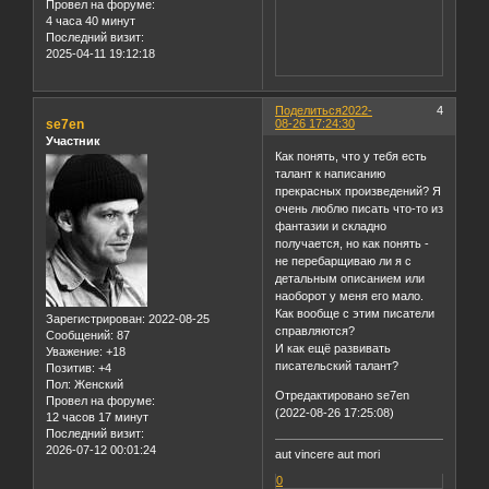
Провел на форуме:
4 часа 40 минут
Последний визит:
2025-04-11 19:12:18
Поделиться
2022-
4
se7en
08-26 17:24:30
Участник
Как понять, что у тебя есть
талант к написанию
прекрасных произведений? Я
очень люблю писать что-то из
фантазии и складно
получается, но как понять -
не перебарщиваю ли я с
детальным описанием или
наоборот у меня его мало.
Как вообще с этим писатели
Зарегистрирован
: 2022-08-25
справляются?
Сообщений:
87
И как ещё развивать
Уважение:
+18
писательский талант?
Позитив:
+4
Пол:
Женский
Отредактировано se7en
Провел на форуме:
(2022-08-26 17:25:08)
12 часов 17 минут
Последний визит:
2026-07-12 00:01:24
aut vincere aut mori
0