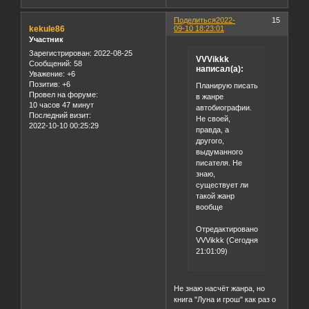
Поделиться
2022-
15
kekule86
09-10 18:23:01
Участник
Зарегистрирован
: 2022-08-25
VVVikkk
Сообщений:
58
написал(а):
Уважение:
+6
Позитив:
+6
Планирую писать
Провел на форуме:
в жанре
10 часов 47 минут
автобиографии.
Последний визит:
Не своей,
2022-10-10 00:25:29
правда, а
другого,
выдуманного
писателя. Не
знаю,
существует ли
такой жанр
вообще
Отредактировано
VVVikkk (Сегодня
21:01:09)
Не знаю насчёт жанра, но
книга "Луна и грош" как раз о