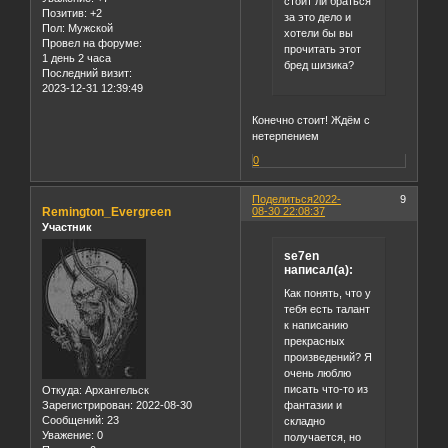
стоит ли браться
Позитив:
+2
за это дело и
Пол:
Мужской
хотели бы вы
Провел на форуме:
прочитать этот
1 день 2 часа
бред шизика?
Последний визит:
2023-12-31 12:39:49
Конечно стоит! Ждём с
нетерпением
0
Поделиться
2022-
9
Remington_Evergreen
08-30 22:08:37
Участник
se7en
написал(а):
Как понять, что у
тебя есть талант
к написанию
прекрасных
произведений? Я
очень люблю
писать что-то из
Откуда:
Архангельск
фантазии и
Зарегистрирован
: 2022-08-30
Сообщений:
23
складно
Уважение:
0
получается, но