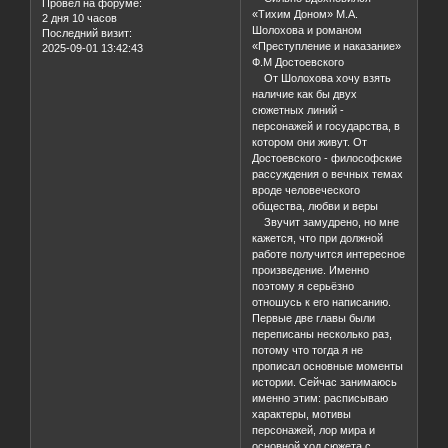
Провел на форуме:
«Тихим Доном» М.А.
2 дня 10 часов
Шолохова и романом
Последний визит:
«Преступление и наказание»
2025-09-01 13:42:43
Ф.М Достоевского
От Шолохова хочу взять
наличие как бы двух
сюжетных линий -
персонажей и государства, в
котором они живут. От
Достоевского - философские
рассуждения о вечных темах
вроде человеческого
общества, любви и веры
Звучит замудрено, но мне
кажется, что при должной
работе получится интересное
произведение. Именно
поэтому я серьёзно
отношусь к его написанию.
Первые две главы были
переписаны несколько раз,
потому что тогда я не
прописал основные моменты
истории. Сейчас занимаюсь
именно этим: расписываю
характеры, мотивы
персонажей, лор мира и
основной ход сюжета с