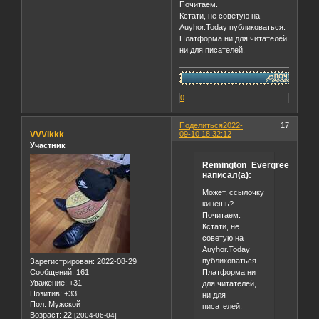
Почитаем.
Кстати, не советую на
Auyhor.Today публиковаться.
Платформа ни для читателей,
ни для писателей.
0
Поделиться
2022-
17
VVVikkk
09-10 18:32:12
Участник
Remington_Evergreen
написал(а):
Может, ссылочку
кинешь?
Почитаем.
Кстати, не
советую на
Auyhor.Today
публиковаться.
Зарегистрирован
: 2022-08-29
Платформа ни
Сообщений:
161
Уважение:
+31
для читателей,
Позитив:
+33
ни для
Пол:
Мужской
писателей.
Возраст:
22
[2004-06-04]