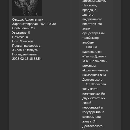
автобиографии.
Не своей,
правда, а
другого,
выдуманного
Откуда:
Архангельск
писателя. Не
Зарегистрирован
: 2022-08-30
Сообщений:
23
знаю,
Уважение:
0
существует ли
Позитив:
0
такой жанр
Пол:
Мужской
вообще
Провел на форуме:
Сильно
3 часа 42 минуты
вдохновился
Последний визит:
«Тихим Доном»
2023-02-15 18:38:54
М.А. Шолохова и
романом
«Преступление и
наказание» Ф.М
Достоевского
От Шолохова
хочу взять
наличие как бы
двух сюжетных
линий -
персонажей и
государства, в
котором они
живут. От
Достоевского -