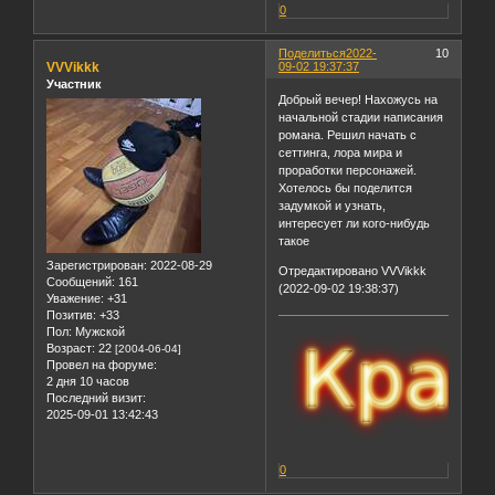
0
Поделиться
2022-
10
VVVikkk
09-02 19:37:37
Участник
Добрый вечер! Нахожусь на
начальной стадии написания
романа. Решил начать с
сеттинга, лора мира и
проработки персонажей.
Хотелось бы поделится
задумкой и узнать,
интересует ли кого-нибудь
такое
Зарегистрирован
: 2022-08-29
Отредактировано VVVikkk
Сообщений:
161
(2022-09-02 19:38:37)
Уважение:
+31
Позитив:
+33
Пол:
Мужской
Возраст:
22
[2004-06-04]
Провел на форуме:
2 дня 10 часов
Последний визит:
2025-09-01 13:42:43
0