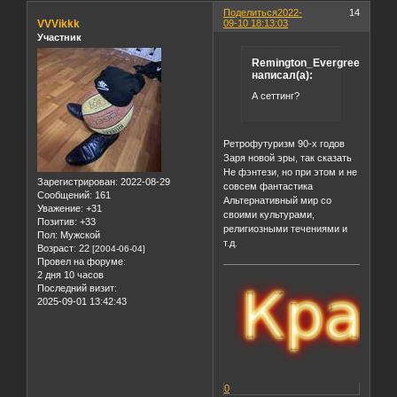
Поделиться
2022-
14
VVVikkk
09-10 18:13:03
Участник
Remington_Evergreen
написал(а):
А сеттинг?
Ретрофутуризм 90-х годов
Заря новой эры, так сказать
Не фэнтези, но при этом и не
Зарегистрирован
: 2022-08-29
совсем фантастика
Сообщений:
161
Альтернативный мир со
Уважение:
+31
своими культурами,
Позитив:
+33
религиозными течениями и
Пол:
Мужской
т.д.
Возраст:
22
[2004-06-04]
Провел на форуме:
2 дня 10 часов
Последний визит:
2025-09-01 13:42:43
0