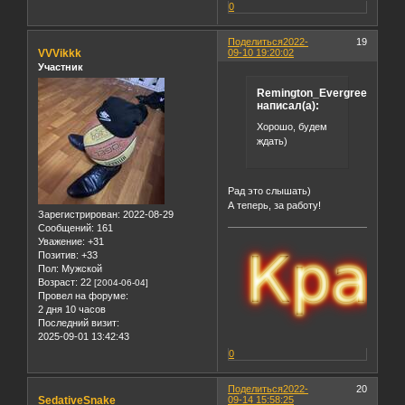
0
Поделиться
2022-
19
VVVikkk
09-10 19:20:02
Участник
Remington_Evergreen
написал(а):
Хорошо, будем
ждать)
Рад это слышать)
А теперь, за работу!
Зарегистрирован
: 2022-08-29
Сообщений:
161
Уважение:
+31
Позитив:
+33
Пол:
Мужской
Возраст:
22
[2004-06-04]
Провел на форуме:
2 дня 10 часов
Последний визит:
2025-09-01 13:42:43
0
Поделиться
2022-
20
SedativeSnake
09-14 15:58:25