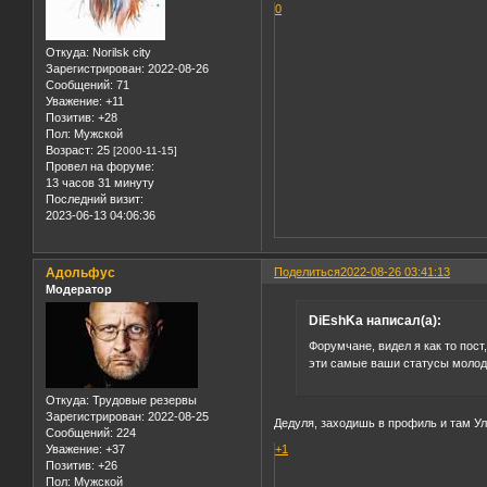
0
Откуда:
Norilsk city
Зарегистрирован
: 2022-08-26
Сообщений:
71
Уважение:
+11
Позитив:
+28
Пол:
Мужской
Возраст:
25
[2000-11-15]
Провел на форуме:
13 часов 31 минуту
Последний визит:
2023-06-13 04:06:36
Адольфус
Поделиться
2022-08-26 03:41:13
Модератор
DiEshKa написал(а):
Форумчане, видел я как то пост
эти самые ваши статусы молод
Откуда:
Трудовые резервы
Зарегистрирован
: 2022-08-25
Дедуля, заходишь в профиль и там Ул
Сообщений:
224
+1
Уважение:
+37
Позитив:
+26
Пол:
Мужской