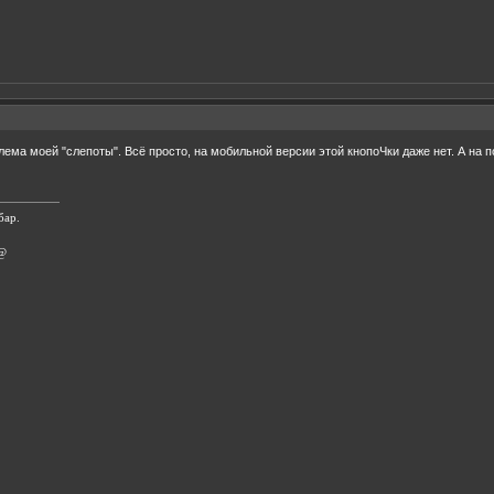
ема моей "слепоты". Всё просто, на мобильной версии этой кнопоЧки даже нет. А на п
бар.
 @