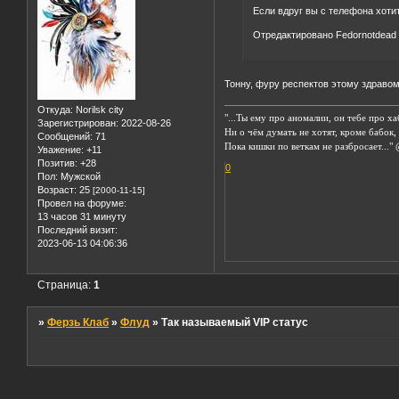
Если вдруг вы с телефона хотит
Отредактировано Fedornotdead 
Тонну, фуру респектов этому здраво
Откуда:
Norilsk city
"...Ты ему про аномалии, он тебе про ха
Зарегистрирован
: 2022-08-26
Ни о чём думать не хотят, кроме бабок,
Сообщений:
71
Пока кишки по веткам не разбросает..."
Уважение:
+11
Позитив:
+28
0
Пол:
Мужской
Возраст:
25
[2000-11-15]
Провел на форуме:
13 часов 31 минуту
Последний визит:
2023-06-13 04:06:36
Страница:
1
»
Ферзь Клаб
»
Флуд
»
Так называемый VIP статус