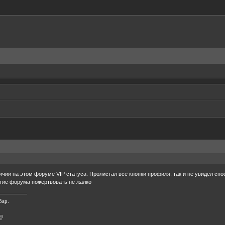
личии на этом форуме VIP статуса. Пролистал все кнопки профиля, так и не увидел спо
тие форума пожертвовать не жалко
бар.
 @