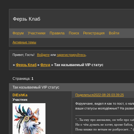
Ферзь Клаб
Форум
Участники
Правила
Поиск
Регистрация
Войти
Активные темы
Привет, Гость!
Войдите
или
зарегистрируйтесь
.
»
Ферзь Клаб
»
Флуд
»
Так называемый VIP статус
Страница:
1
Так называемый VIP статус
DiEshKa
Поделиться
2022-08-26 03:39:25
Участник
Форумчане, видел я как то пост, о на
ваши статусы молодёжные? На разви
"...Ты ему про аномалии, он тебе про ха
Ни о чём думать не хотят, кроме бабок,
Пока кишки по веткам не разбросает..."