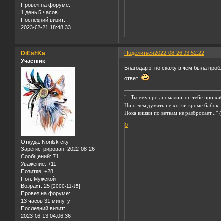
Провел на форуме:
1 день 5 часов
Последний визит:
2023-02-21 18:48:33
DiEshKa
Поделиться
2022-08-26 03:52:22
Участник
Благодарю, но скажу в чём была пробл
ответ.
"...Ты ему про аномалии, он тебе про ха
Ни о чём думать не хотят, кроме бабок,
Пока кишки по веткам не разбросает..."
0
Откуда:
Norilsk city
Зарегистрирован
: 2022-08-26
Сообщений:
71
Уважение:
+11
Позитив:
+28
Пол:
Мужской
Возраст:
25
[2000-11-15]
Провел на форуме:
13 часов 31 минуту
Последний визит:
2023-06-13 04:06:36