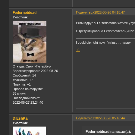
Fedornotdead
Поделиться
2022-08-26 04:18:47
Участник
Если вдруг вы с телефона хотите улу
Отредактировано Fedornotdead (2022-
I could die right now, I'm just … happy.
+1
Откуда:
Санкт-Петербург
Зарегистрирован
: 2022-08-26
Сообщений:
14
Уважение:
+7
Позитив:
+1
Провел на форуме:
35 минут
Последний визит:
2022-08-27 23:24:40
DiEshKa
Поделиться
2022-08-26 05:16:44
Участник
Fedornotdead написал(а):