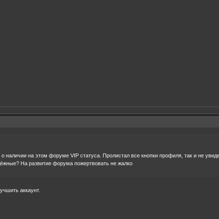
, о наличии на этом форуме VIP статуса. Пролистал все кнопки профиля, так и не увид
ёжные? На развитие форума пожертвовать не жалко
учшить аккаунт.