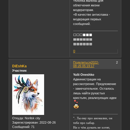
+Кнопка жалобы для
облегчения жизни
модераторам.
+В качестве антиспама -
модерация первых
сообщений.
⬜⬜⬜⬛⬛⬛
🟦🟦🟦🟦🟦🟦
🟥🟥🟥🟥🟥🟥
0
Поделиться
2022-
2
DiEshKa
08-26 05:19:17
Участник
Yulii Oneshko
Администрации на
рассмотрение. Предложение
- замечательное. Осталось
лишь найти рукастых
крестьян, реализующих идеи
Откуда:
Norilsk city
"...Ты ему про аномалии, он
Зарегистрирован
: 2022-08-26
тебе про хабар.
Сообщений:
71
Ни о чём думать не хотят,