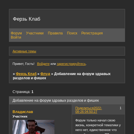
Ферзь Клаб
Форум
Участники
Правила
Поиск
Регистрация
Войти
Активные темы
Привет, Гость!
Войдите
или
зарегистрируйтесь
.
»
Ферзь Клаб
»
Флуд
»
Добавление на форум здравых
разделов и фишек
Страница:
1
Добавление на форум здравых разделов и фишек
Поделиться
2022-
1
Владислав
08-26 04:50:27
Участник
Форум только начал свою
жизнь, конкретной тематики у
него нет, единственное что