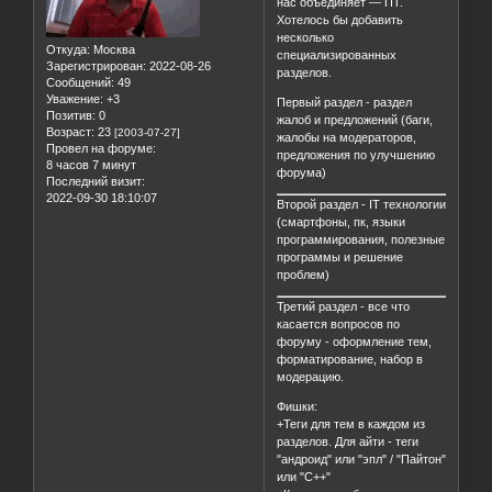
нас объединяет — ПТ.
Хотелось бы добавить
несколько
Откуда:
Москва
специализированных
Зарегистрирован
: 2022-08-26
разделов.
Сообщений:
49
Уважение:
+3
Первый раздел - раздел
Позитив:
0
жалоб и предложений (баги,
Возраст:
23
[2003-07-27]
жалобы на модераторов,
Провел на форуме:
предложения по улучшению
8 часов 7 минут
форума)
Последний визит:
2022-09-30 18:10:07
Второй раздел - IT технологии
(смартфоны, пк, языки
программирования, полезные
программы и решение
проблем)
Третий раздел - все что
касается вопросов по
форуму - оформление тем,
форматирование, набор в
модерацию.
Фишки:
+Теги для тем в каждом из
разделов. Для айти - теги
"андроид" или "эпл" / "Пайтон"
или "С++"