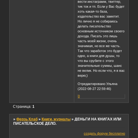
вести инстаграмм, твиттер,
тик ток и тп. Если у Вас будет
хоть какая-то база,
издательство вас заметит.
Но лично я не собираюсь
делать писательство
основным источником своего
дохода. Писать это лишь
часть моей жизни, очень
значимая, но все же часть.
Так что заработок это будет
одно, а книги для душы, то
что вы срубите с этого
значительные суммы, шанс
не велик. Но если что, я в вас
верю;)
Отредактировано Ульяна
(2022-08-27 22:59:46)
0
Страница:
1
»
Ферзь Клаб
»
Книги, журналы
»
ДЕНЬГИ НА КНИГАХ ИЛИ
ПИСАТЕЛЬСКОЕ ДЕЛО.
создать форум бесплатно