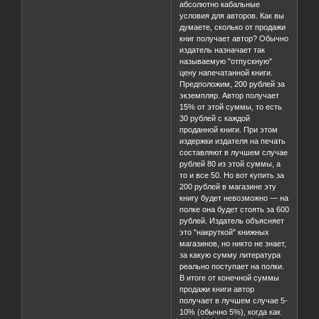
абсолютно кабальные
условия для авторов. Как вы
думаете, сколько от продажи
книг получает автор? Обычно
издатель назначает так
называемую "отпускную"
цену напечатанной книги.
Предположим, 200 рублей за
экземпляр. Автор получает
15% от этой суммы, то есть
30 рублей с каждой
проданной книги. При этом
издержки издателя на печать
составляют в лучшем случае
рублей 80 из этой суммы, а
то и все 50. Но вот купить за
200 рублей в магазине эту
книгу будет невозможно — на
полке она будет стоять за 600
рублей. Издатель объясняет
это "накруткой" книжных
магазинов, но никто не знает,
за какую сумму литература
реально поступает на полки.
В итоге от конечной суммы
продажи книги автор
получает в лучшем случае 5-
10% (обычно 5%), когда как