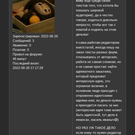
вижу ещё среди своих
текстов того, что хотела бы
показать широкой
аудитории), да и честно
говоря, издаться довольно
непросто, чтобы вот так с
помпой и поднять на этом
деньжат
Зарегистрирован
: 2022-08-26
Сообщений:
3
я сама работаю редактором
Уважение:
0
книг/статей, иногда пишу на
Позитив:
0
заказ тексты разных форм,
Провел на форуме:
отказываюсь от авторских,
45 минут
работа не самая сложная, но
Последний визит:
и не самая простая: найти
2022-08-28 17:17:28
адекватного заказчика,
который предложит
интересную идею, это
огромное везение, в
основном люди приходят с
откровенно идиотскими
идеями книг, но деньги нужны
и приходится писать за них
(интересная идея тоже может
быть идиотской, тут дело в
нюансах, василь иваныч😅)
НО РАЗ УЖ ТАКОЕ ДЕЛО
если кому-то нужен редактор