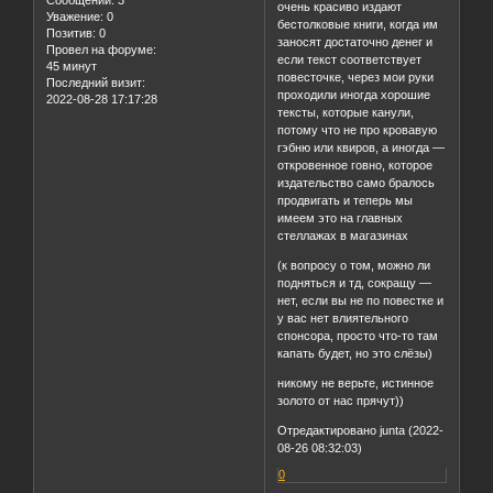
очень красиво издают
Уважение:
0
бестолковые книги, когда им
Позитив:
0
заносят достаточно денег и
Провел на форуме:
если текст соответствует
45 минут
повесточке, через мои руки
Последний визит:
проходили иногда хорошие
2022-08-28 17:17:28
тексты, которые канули,
потому что не про кровавую
гэбню или квиров, а иногда —
откровенное говно, которое
издательство само бралось
продвигать и теперь мы
имеем это на главных
стеллажах в магазинах
(к вопросу о том, можно ли
подняться и тд, сокращу —
нет, если вы не по повестке и
у вас нет влиятельного
спонсора, просто что-то там
капать будет, но это слёзы)
никому не верьте, истинное
золото от нас прячут))
Отредактировано junta (2022-
08-26 08:32:03)
0