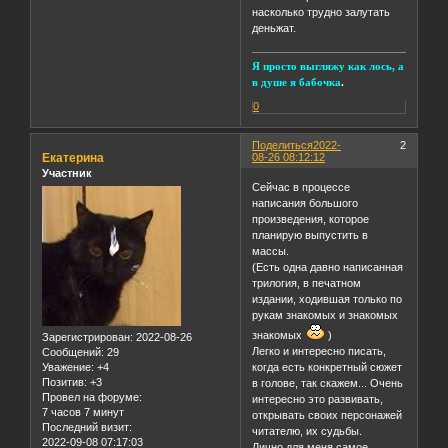
насколько трудно залутать
деньжат.
Я просто выгляжу как лось, а
в душе я бабочка
.
0
Поделиться
2022-
2
Екатерина
08-26 08:12:12
Участник
Сейчас в процессе
написания большого
произведения, которое
планирую выпустить в
массы.
(Есть одна давно написанная
трилогия, в печатном
издании, ходившая только по
рукам знакомых и знакомых
знакомых
)
Зарегистрирован
: 2022-08-26
Легко и интересно писать,
Сообщений:
29
Уважение:
+4
когда есть конкретный сюжет
Позитив:
+3
в голове, так скажем... Очень
Провел на форуме:
интересно это развивать,
7 часов 7 минут
открывать своих персонажей
Последний визит:
читателю, их судьбы.
2022-09-08 07:17:03
Лично для меня самое