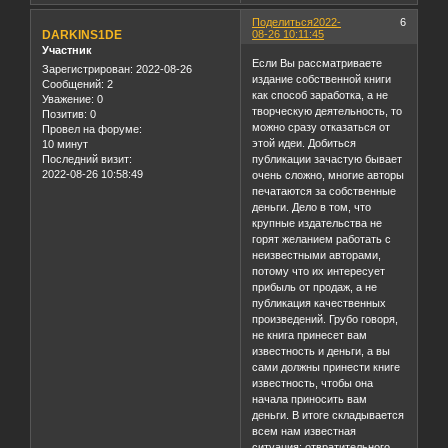
Поделиться
2022-
6
DARKINS1DE
08-26 10:11:45
Участник
Если Вы рассматриваете
Зарегистрирован
: 2022-08-26
издание собственной книги
Сообщений:
2
как способ заработка, а не
Уважение:
0
творческую деятельность, то
Позитив:
0
можно сразу отказаться от
Провел на форуме:
этой идеи. Добиться
10 минут
Последний визит:
публикации зачастую бывает
2022-08-26 10:58:49
очень сложно, многие авторы
печатаются за собственные
деньги. Дело в том, что
крупные издательства не
горят желанием работать с
неизвестными авторами,
потому что их интересует
прибыль от продаж, а не
публикация качественных
произведений. Грубо говоря,
не книга принесет вам
известность и деньги, а вы
сами должны принести книге
известность, чтобы она
начала приносить вам
деньги. В итоге складывается
всем нам известная
ситуация: отвратительного