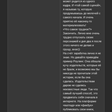
может родится из одного
кадра. И «той самой сценой»,
я называю ту, которую
продумываешь до мелочей с
самого начала. И очень
приятно её наконец-то
материализовать!
«Что самое трудное?»
Закончить. Лично мне очень
трудно отпускать своих
персонажей и дня два я после
этого ничего не делаю и
грущу, ахах))
На счёт заработка лично я не
знаю. Но давайте приведём
пример Роулинг. Она обошла
кучу издательств, которые её
не брали, и возможно мы бы
никогда не прочитали этой
истории, если бы она
сдалась. Издательствам
даром не сдались
неизвестные люди. Так что
самый лучший способ, это
продвигать себя сначала в
интернете. На платформе
«ватпад» или «фикбук»
публиковать свои книги,