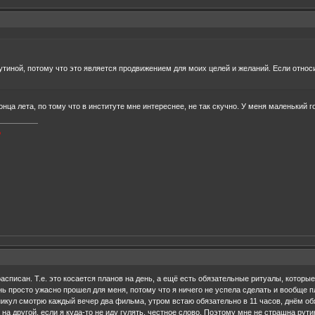
иной, потому что это является продвижением для моих целей и желаний. Если относит
онца лета, по тому что в институте мне интереснее, не так скучно. У меня маленький 
о
асписан. Т.е. это косается планов на день, а ещё есть обязательные ритуалы, котор
ень просто ужасно прошел для меня, потому что я ничего не успела сделать и вообще п
никул смотрю каждый вечер два фильма, утром встаю обязательно в 11 часов, днём обя
на другой, если я куда-то не иду гулять, честное слово. Поэтому мне не страшна рут