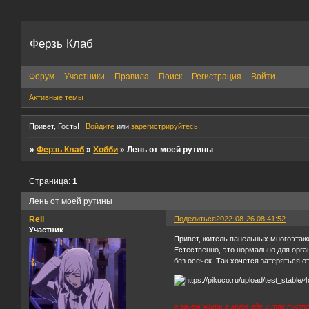
Ферзь Клаб
Форум
Участники
Правила
Поиск
Регистрация
Войти
Активные темы
Привет, Гость!
Войдите
или
зарегистрируйтесь
.
»
Ферзь Клаб
»
Хобби
»
Лень от моей рутины
Страница:
1
Лень от моей рутины
Rell
Поделиться
2022-08-26 08:41:52
Участник
Привет, житель панельных многоэтажек
Естественно, это нормально для орган
без осечек. Так хочется затеряться о
а зачем жить в мире где и так пуст