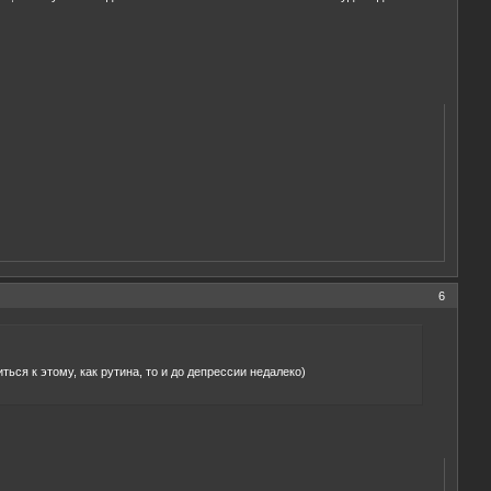
6
ься к этому, как рутина, то и до депрессии недалеко)