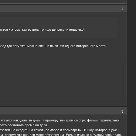
4
ься к этому, как рутина, то и до депрессии недалеко)
город где погулять можно лишь в пыли. Ни одного интересного места.
5
ые я выполняю день за днём. К примеру, вечером смотрю фильм параллельно
лохо расчитала время на дела.
зательно сходить на качель во дворе и посмотреть ТВ-шоу, которое я уже
ина, потому что она для меня обязательна. Если я изменю в будний день планы