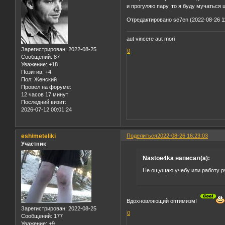
и прогуляю пару, то я буду мучаться
Отредактировано se7en (2022-08-26 11
aut vincere aut mori
Зарегистрирован
: 2022-08-25
0
Сообщений:
87
Уважение:
+18
Позитив:
+4
Пол:
Женский
Провел на форуме:
12 часов 17 минут
Последний визит:
2026-07-12 00:01:24
esh/meteliki
Поделиться
2022-08-26 16:23:03
Участник
Nastoe4ka написал(а):
Не ощущаю учебу или работу рут
Вдохновляющий оптимизм!
Зарегистрирован
: 2022-08-25
0
Сообщений:
177
Уважение:
+9