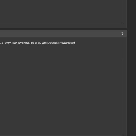
3
этому, как рутина, то и до депрессии недалеко)