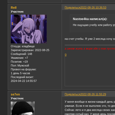
Rell
Поделиться
2022-08-26 10:36:53
Участник
Nastoe4ka написал(а):
Не ощущаю учебу или работу рут
на счет учебы. Я уже 2 месяца хочу к
Откуда:
кладбище
а зачем жить в мире где и так пуст
Зарегистрирован
: 2022-08-25
Сообщений:
148
0
Уважение:
+7
Позитив:
+19
Пол:
Мужской
Провел на форуме:
1 день 5 часов
Последний визит:
2024-04-22 14:55:57
se7en
Поделиться
2022-08-26 11:55:29
Участник
У меня вообще в жизни каждый день р
ужиная. Если я не выполню это, то д
Сейчас лето и я два месяца своих ка
смотрю сотый раз. У меня день похож 