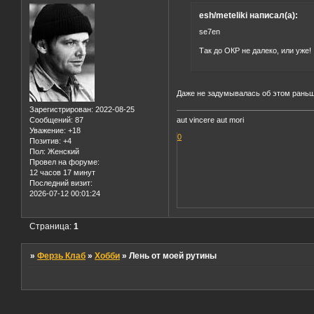
esh/meteliki написал(а):
se7en
Так до ОКР не далеко, или уже!
Даже не задумывалась об этом рань
Зарегистрирован
: 2022-08-25
aut vincere aut mori
Сообщений:
87
Уважение:
+18
0
Позитив:
+4
Пол:
Женский
Провел на форуме:
12 часов 17 минут
Последний визит:
2026-07-12 00:01:24
Страница:
1
»
Ферзь Клаб
»
Хобби
»
Лень от моей рутины