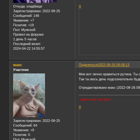
Откуда:
кладбище
0
Зарегистрирован
: 2022-08-25
Сообщений:
148
Уважение:
+7
Позитив:
+19
Пол:
Мужской
Провел на форуме:
1 день 5 часов
Последний визит:
2024-04-22 14:55:57
макс
Поделиться
2022-08-26 09:08:13
Участник
Мне вот лично нравиться рутина. Ты 
Так ты весь день подсознательно буд
Отредактировано макс (2022-08-26 09
~дайте мне три дня~
0
Зарегистрирован
: 2022-08-25
Сообщений:
64
Уважение:
+9
Позитив:
0
Пол:
Мужской