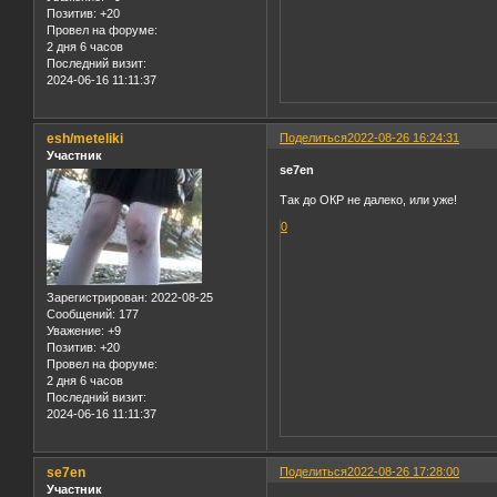
Позитив:
+20
Провел на форуме:
2 дня 6 часов
Последний визит:
2024-06-16 11:11:37
esh/meteliki
Поделиться
2022-08-26 16:24:31
Участник
se7en
Так до ОКР не далеко, или уже!
0
Зарегистрирован
: 2022-08-25
Сообщений:
177
Уважение:
+9
Позитив:
+20
Провел на форуме:
2 дня 6 часов
Последний визит:
2024-06-16 11:11:37
se7en
Поделиться
2022-08-26 17:28:00
Участник