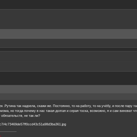
 .Рутина так надоела, скажи же. Постоянно, то на работу, то на учёбу, и после пару т
изма, но тогда почему в нас такая долгая и серая тоска, возможно, я и сам виноват ч
т обязательств, не так ли?
о