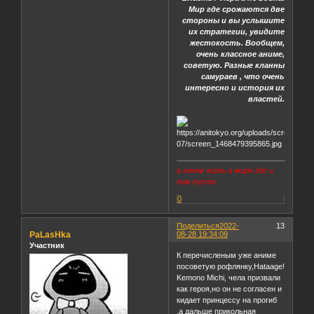
Мир где срожаются две
стороны и вы услышите
их стратегии, увидите
жестокость. Вообщем,
очень классное аниме,
советую. Разные кланны
самураев , что очень
интересно и история их
властей.
а зачем жить в мире где и
так пусто
0
Поделиться
2022-
13
PaLasHka
08-28 19:34:09
Участник
К перечисленым уже аниме
посоветую рофлянку,Hataage!
Kemono Michi, чела призвали
как героя,но он не согласен и
кидает принцессу на прогиб
,а дальше прикольная