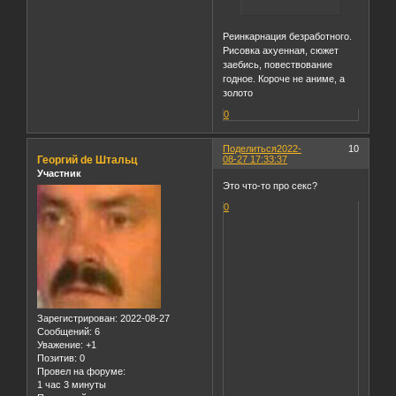
Реинкарнация безработного.
Рисовка ахуенная, сюжет
заебись, повествование
годное. Короче не аниме, а
золото
0
Поделиться
2022-
10
Георгий de Штальц
08-27 17:33:37
Участник
Это что-то про секс?
0
Зарегистрирован
: 2022-08-27
Сообщений:
6
Уважение:
+1
Позитив:
0
Провел на форуме:
1 час 3 минуты