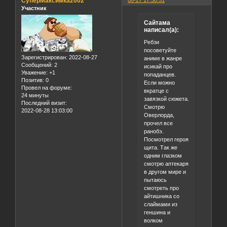
СуперМаксимка2002
08-27 17:30:51
Участник
Сайтама
написал(а):
Ребзи
посоветуйте
Зарегистрирован
: 2022-08-27
аниме в жанре
Сообщений:
2
исикай про
Уважение:
+1
попаданцев.
Позитив:
0
Если можно
Провел на форуме:
вкратце с
24 минуты
завязкой сюжета.
Последний визит:
Смотрю
2022-08-28 13:03:00
Оверлорда,
прочел все
ранобэ.
Посмотрел героя
щита. Так же
одним глазком
смотрю аптекаря
в другом мире и
пытаюсь
смотреть про
айтишника со
слаймами из
геншина и
волком