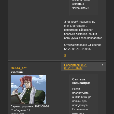
смерть с
чекпоинтами
Этот герой неуязвим но
очень осторожен,
непризнанный школой
владыка демонов, башня
бога, думаю тебе понравится
Отредактировано Gt legenda
(2022-08-26 11:09:05)
0
Поделиться
2022-
4
Gensa_act
08-26 11:46:32
Участник
Сайтама
написал(а):
Ребзи
посоветуйте
аниме в жанре
исикай про
попаданцев.
Зарегистрирован
: 2022-08-26
Если можно
Сообщений:
11
вкратце с
Уважение:
0