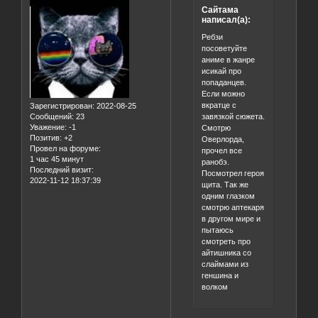
Сайтама
написал(а):
Ребзи
посоветуйте
аниме в жанре
исикай про
попаданцев.
Если можно
вкратце с
Зарегистрирован
: 2022-08-25
завязкой сюжета.
Сообщений:
23
Уважение:
-1
Смотрю
Позитив:
+2
Оверлорда,
Провел на форуме:
прочел все
1 час 45 минут
ранобэ.
Последний визит:
Посмотрел героя
2022-11-12 18:37:39
щита. Так же
одним глазком
смотрю аптекаря
в другом мире и
пытаюсь
смотреть про
айтишника со
слаймами из
геншина и
волком