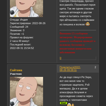
Смотрю Оверлорда, прочел
все ранобэ. Посмотрел героя
щита. Так же одним глазком
смотрю аптекаря в другом
мире и пытаюсь смотреть
Откуда:
Индия
про айтишника со слаймами
Зарегистрирован
: 2022-08-26
из геншина и волком
Сообщений:
24
Уважение:
0
Внимание (!) сообщение
Позитив:
+1
заговорено. Модерирование
Провел на форуме:
2 часа 49 минут
данного сообщения приведёт к
Последний визит:
половому бессилию и
2022-08-31 15:54:52
неизлечимым венерическим
заболеваниям
0
Поделиться
2022-
2
Сайтама
08-26 09:28:11
Участник
Ах да еще глянул Ре:Зеро,
вот оно меня чем то
странным зацепило, Рэй
милашка. Да и в целом
атмосфера безумия и
прохождение сюжета через
смерть с чекпоинтами