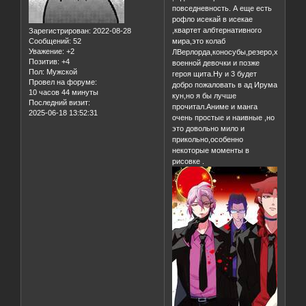
повседневность. А еще есть
рофло исекай в исекае
,квартет албтернативного
Зарегистрирован
: 2022-08-28
мира,это колаб
Сообщений:
52
Уважение:
+2
ЛВерлорда,коносубы,резеро,хроники
Позитив:
+4
военной девочки и позже
Пол:
Мужской
героя щита.Ну и 3 будет
Провел на форуме:
добро пожаловать в ад Ирума
10 часов 44 минуты
кун,но я бы лучше
Последний визит:
прочитал.Аниме и манга
2025-06-18 13:52:31
очень простые и наивные ,но
это довольно мило и
прикольно,особенно
некоторые моменты в
рисовке .