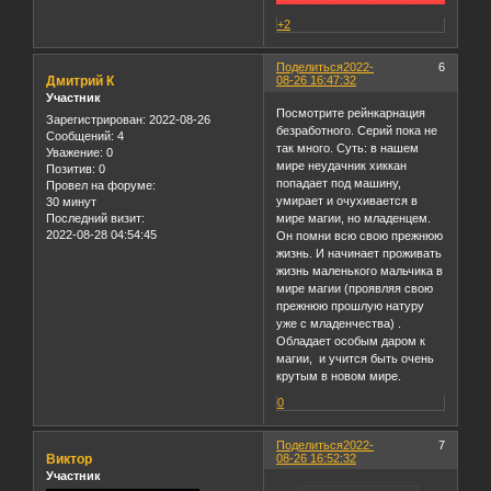
+2
Поделиться
2022-
6
Дмитрий К
08-26 16:47:32
Участник
Посмотрите рейнкарнация
Зарегистрирован
: 2022-08-26
безработного. Серий пока не
Сообщений:
4
так много. Суть: в нашем
Уважение:
0
мире неудачник хиккан
Позитив:
0
попадает под машину,
Провел на форуме:
умирает и очухивается в
30 минут
Последний визит:
мире магии, но младенцем.
2022-08-28 04:54:45
Он помни всю свою прежнюю
жизнь. И начинает проживать
жизнь маленького мальчика в
мире магии (проявляя свою
прежнюю прошлую натуру
уже с младенчества) .
Обладает особым даром к
магии, и учится быть очень
крутым в новом мире.
0
Поделиться
2022-
7
Виктор
08-26 16:52:32
Участник