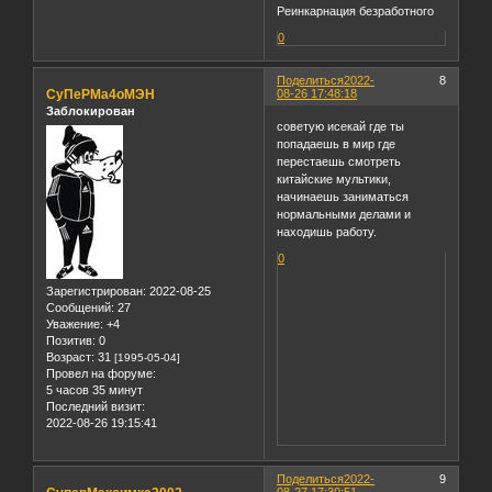
Реинкарнация безработного
0
Поделиться
2022-
8
СуПеРМа4оМЭН
08-26 17:48:18
Заблокирован
советую исекай где ты
попадаешь в мир где
перестаешь смотреть
китайские мультики,
начинаешь заниматься
нормальными делами и
находишь работу.
0
Зарегистрирован
: 2022-08-25
Сообщений:
27
Уважение:
+4
Позитив:
0
Возраст:
31
[1995-05-04]
Провел на форуме:
5 часов 35 минут
Последний визит:
2022-08-26 19:15:41
Поделиться
2022-
9