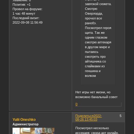
завязкой сюжета.
Позитив:
+1
Смотрю
Провел на форуме:
1 час 48 минут
Оверлорда,
Последний визит:
прочел все
2022-09-08 11:56:49
ранобэ.
Посмотрел героя
щита. Так же
одним глазком
смотрю аптекаря
в другом мире и
пытаюсь
смотреть про
айтишника со
слаймами из
геншина и
волком
Нет игры нет жизни, но
возможно банальный совет
0
Поделиться
2022-
5
Yulii Oneshko
08-26 13:45:03
Администратор
Посмотрел несколько
иссекаев: сворд арт онлайн,