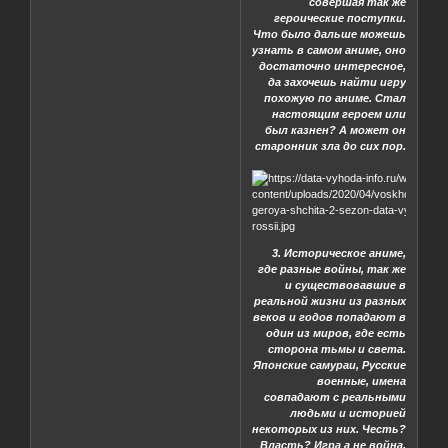
совершая так же
героические поступки.
Что было дальше можешь
узнать в самом аниме, оно
достаточно интересное,
да захочешь найти игру
похожую по аниме. Стал
настоящим героем или
был казнен? А может он
старонник зла до сих пор.
3. Историческое аниме,
где разные войны, так же
и существовавшие в
реальной жизни из разных
веков и годов попадают в
один из миров, где есть
сторона тьмы и света.
Японские самураи, Русские
военные, имена
совпадают с реальными
людьми и историей
некоторых из них. Честь?
Власть? Игра а не война.