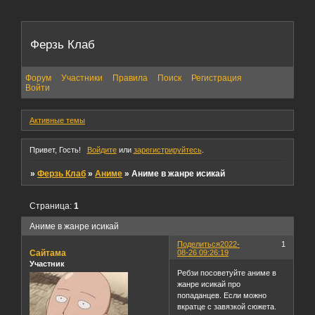
Ферзь Клаб
Форум
Участники
Правила
Поиск
Регистрация
Войти
Активные темы
Привет, Гость!
Войдите
или
зарегистрируйтесь
.
»
Ферзь Клаб
»
Аниме
»
Аниме в жанре исикай
Страница:
1
Аниме в жанре исикай
Поделиться
2022-
1
Сайтама
08-26 09:26:19
Участник
Ребзи посоветуйте аниме в
жанре исикай про
попаданцев. Если можно
вкратце с завязкой сюжета.