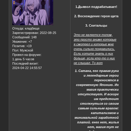
1.Дьявол подрабатывает!
2. Восхождение героя щита
3. Скитальцы
Откуда:
кладбище
Зарегистрирован
: 2022-08-25
Это не является топом,
Сообщений:
148
это просто аниме которые
Уважение:
+7
я смотрел и которые мне
Позитив:
+19
очень сильно понравились.
Пол:
Мужской
Если хотите знать о них
Провел на форуме:
больше, если кто-то о них
1 день 5 часов
не слышал. То вот
Последний визит:
2024-04-22 14:55:57
1. Сатана, его правая рука
и легендарные герои
переносятся в
современную Японию. Их
магия практически
отсутствует. И вскоре
им предстоит
столкнуться со своим
самым сильным врагом:
капитализмом и
минимальной заработной
платой. енег нет, жилья
нет, магия тут не