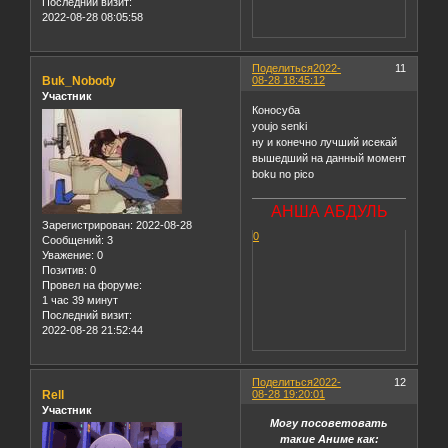
Последний визит:
2022-08-28 08:05:58
Поделиться
2022-
11
Buk_Nobody
08-28 18:45:12
Участник
Коносуба
youjo senki
ну и конечно лучший исекай
вышедший на данный момент
boku no pico
АНША АБДУЛЬ
Зарегистрирован
: 2022-08-28
0
Сообщений:
3
Уважение:
0
Позитив:
0
Провел на форуме:
1 час 39 минут
Последний визит:
2022-08-28 21:52:44
Поделиться
2022-
12
Rell
08-28 19:20:01
Участник
Могу посоветовать
такие Аниме как: