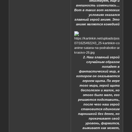
действует, еще и
внешность изменилась…
Вот в таких вот нелегких
условиях оказался
главный герой аниме. Это
аниме является комедией
2. Наш главный герой
случайным образом
попадет в
фантастический мир, в
котором он оказывается
героем щита. По вере
того мира, герой щита
бесполезен и жалок, но
этого было мало, его
решаются подставить,
после чего наш герой
становится одиноким
парнишкой без денег, но
прокачивает свой
уровень, фармится,
выживает как может,