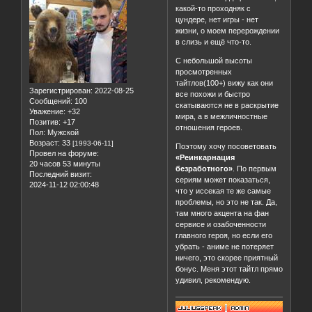
какой-то проходняк с
цундере, нет игры - нет
жизни, о моем перерождении
в слизь и ещё что-то.
С небольшой высоты
просмотренных
тайтлов(100+) вижу как они
Зарегистрирован
: 2022-08-25
все похожи и быстро
Сообщений:
100
скатываются не в раскрытие
Уважение:
+32
мира, а в межличностные
Позитив:
+17
отношения героев.
Пол:
Мужской
Возраст:
33
[1993-06-11]
Поэтому хочу посоветовать
Провел на форуме:
«Реинкарнация
20 часов 53 минуты
безработного»
. По первым
Последний визит:
сериям может показаться,
2024-11-12 02:00:48
что у иссекая те же самые
проблемы, но это не так. Да,
там много акцента на фан
сервисе и озабоченности
главного героя, но если его
убрать - аниме не потеряет
ничего, это скорее приятный
бонус. Меня этот тайтл прямо
удивил, рекомендую.