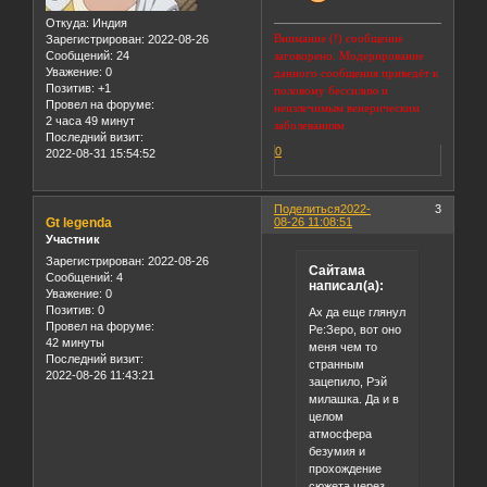
Откуда:
Индия
Внимание (!) сообщение
Зарегистрирован
: 2022-08-26
Сообщений:
24
заговорено. Модерирование
Уважение:
0
данного сообщения приведёт к
Позитив:
+1
половому бессилию и
Провел на форуме:
неизлечимым венерическим
2 часа 49 минут
заболеваниям
Последний визит:
0
2022-08-31 15:54:52
Поделиться
2022-
3
Gt legenda
08-26 11:08:51
Участник
Зарегистрирован
: 2022-08-26
Сайтама
Сообщений:
4
написал(а):
Уважение:
0
Позитив:
0
Ах да еще глянул
Провел на форуме:
Ре:Зеро, вот оно
42 минуты
меня чем то
Последний визит:
странным
2022-08-26 11:43:21
зацепило, Рэй
милашка. Да и в
целом
атмосфера
безумия и
прохождение
сюжета через