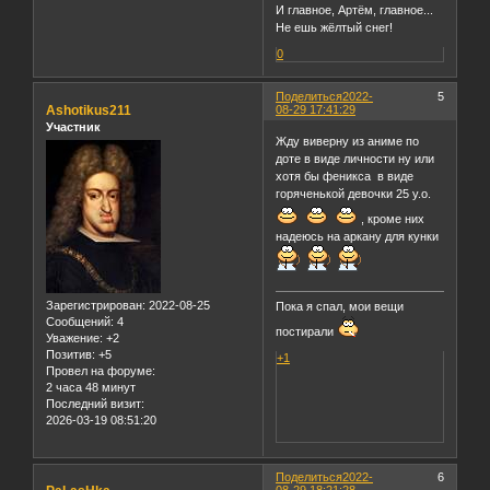
И главное, Артём, главное...
Не ешь жёлтый снег!
0
Поделиться
2022-
5
Ashotikus211
08-29 17:41:29
Участник
Жду виверну из аниме по
доте в виде личности ну или
хотя бы феникса в виде
горяченькой девочки 25 y.o.
, кроме них
надеюсь на аркану для кунки
Зарегистрирован
: 2022-08-25
Пока я спал, мои вещи
Сообщений:
4
постирали
Уважение:
+2
Позитив:
+5
+1
Провел на форуме:
2 часа 48 минут
Последний визит:
2026-03-19 08:51:20
Поделиться
2022-
6