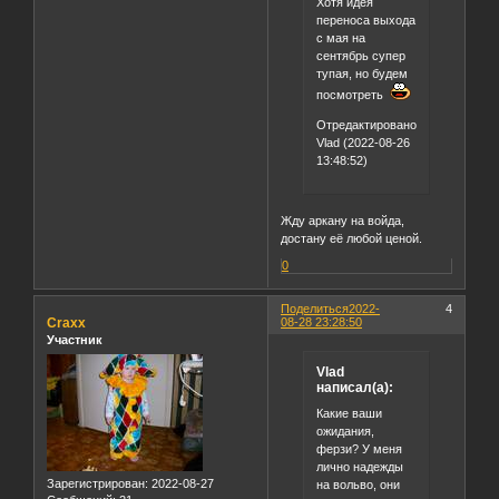
Хотя идея
переноса выхода
с мая на
сентябрь супер
тупая, но будем
посмотреть
Отредактировано
Vlad (2022-08-26
13:48:52)
Жду аркану на войда,
достану её любой ценой.
0
Поделиться
2022-
4
Craxx
08-28 23:28:50
Участник
Vlad
написал(а):
Какие ваши
ожидания,
ферзи? У меня
лично надежды
Зарегистрирован
: 2022-08-27
на вольво, они