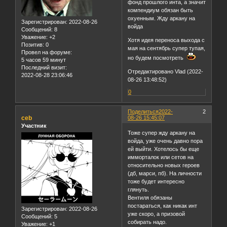
фонд прошлого инта, а значит
компендиум обязан быть
охуенным. Жду аркану на
Зарегистрирован
: 2022-08-26
войда
Сообщений:
8
Уважение:
+2
Хотя идея переноса выхода с
Позитив:
0
мая на сентябрь супер тупая,
Провел на форуме:
но будем посмотреть
5 часов 59 минут
Последний визит:
Отредактировано Vlad (2022-
2022-08-28 23:06:46
08-26 13:48:52)
0
Поделиться
2022-
2
ceb
08-26 15:45:07
Участник
Тоже супер жду аркану на
войда, уже очень давно пора
ей выйти. Хотелось бы еще
имморталок или сетов на
относительно новых героев
(дб, марси, пб). На личности
тоже будет интересно
глянуть.
Вентиля обязаны
постараться, как никак инт
Зарегистрирован
: 2022-08-26
уже скоро, а призовой
Сообщений:
5
собирать надо.
Уважение:
+1