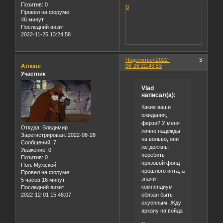
Позитив:
0
0
Провел на форуме:
46 минут
Последний визит:
2022-11-25 13:24:58
Поделиться
2022-
3
Алкаш
08-28 22:43:53
Участник
Vlad
написал(а):
Какие ваши
ожидания,
ферзи? У меня
Откуда:
Владимир
лично надежды
Зарегистрирован
: 2022-08-28
на вольво, они
Сообщений:
7
же должны
Уважение:
0
перебить
Позитив:
0
призовой фонд
Пол:
Мужской
прошлого инта, а
Провел на форуме:
значит
5 часов 16 минут
компендиум
Последний визит:
обязан быть
2022-12-01 15:48:07
охуенным. Жду
аркану на войда