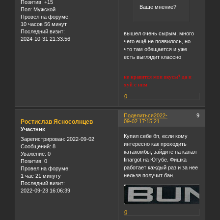
Позитив:
+15
Ваше мнение?
Пол:
Мужской
Провел на форуме:
10 часов 56 минут
Последний визит:
вышел очень сырым, много
2024-10-31 21:33:56
чего ещё не появилось, но
что там обещается и уже
есть выглядит классно
не нравится мои вкусы? да и
хуй с ним
0
Поделиться
2022-
9
Ростислав Ясносолнцев
09-02 17:15:21
Участник
Купил себе бп, если кому
Зарегистрирован
: 2022-09-02
интересно как проходить
Сообщений:
8
катакомбы, зайдите на канал
Уважение:
0
finargot на Ютубе. Фишка
Позитив:
0
работает каждый раз и за нее
Провел на форуме:
нельзя получит бан.
1 час 21 минуту
Последний визит:
2022-09-23 16:06:39
0