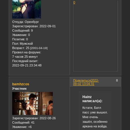
0
Откуда:
Оренбург
Зарегистрирован
: 2022-09-01
Сообщений:
9
Уважение:
0
Позитив:
0
Пол:
Мужской
Возраст:
25
[2001-04-19]
Провел на форуме:
7 часов 25 минут
Последний визит:
2022-09-21 23:34:48
Поделиться
2022-
8
bamhzcos
09-02 13:04:31
Участник
Hainz
написал(а):
Кстати, Батл
пасс уже вышел.
Мне очень
Зарегистрирован
: 2022-08-26
зашёл, особенно
Сообщений:
41
аркана на войда.
Уважение:
+6