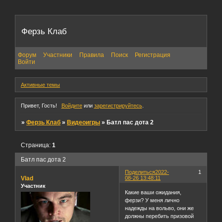
Ферзь Клаб
Форум
Участники
Правила
Поиск
Регистрация
Войти
Активные темы
Привет, Гость!
Войдите
или
зарегистрируйтесь
.
»
Ферзь Клаб
»
Видеоигры
»
Батл пас дота 2
Страница:
1
Батл пас дота 2
Поделиться
2022-
1
Vlad
08-26 13:48:11
Участник
Какие ваши ожидания,
ферзи? У меня лично
надежды на вольво, они же
должны перебить призовой