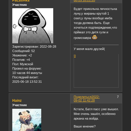
PaLasHka
08-29 18:21:28
Участник
Будет прикольна личностьна
луну,у мираны крутой 1
скил,у луны вообще имба
тогда должна быть. Еще
хочеться подтверждение,что
прймал это дитя гули и
громозавра
Зарегистрирован
: 2022-08-28
У меня мало друзей(
Сообщений:
52
Уважение:
+2
0
Позитив:
+4
Пол:
Мужской
Провел на форуме:
10 часов 44 минуты
Последний визит:
2025-06-18 13:52:31
Поделиться
2022-
7
Hainz
09-02 11:42:28
Участник
Кстати, Батл пасс уже вышел.
Мне очень зашёл, особенно
аркана на войда.
Ваше мнение?