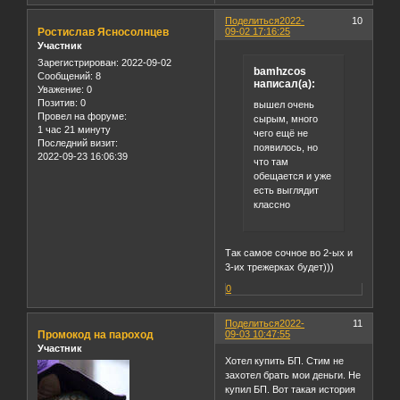
Поделиться
2022-
10
Ростислав Ясносолнцев
09-02 17:16:25
Участник
Зарегистрирован
: 2022-09-02
bamhzcos
Сообщений:
8
написал(а):
Уважение:
0
Позитив:
0
вышел очень
Провел на форуме:
сырым, много
1 час 21 минуту
чего ещё не
Последний визит:
появилось, но
2022-09-23 16:06:39
что там
обещается и уже
есть выглядит
классно
Так самое сочное во 2-ых и
3-их трежерках будет)))
0
Поделиться
2022-
11
Промокод на пароход
09-03 10:47:55
Участник
Хотел купить БП. Стим не
захотел брать мои деньги. Не
купил БП. Вот такая история