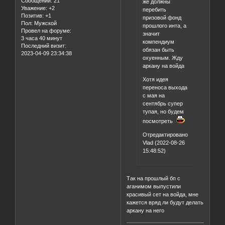
Сообщений:
21
же должны
Уважение:
+2
перебить
Позитив:
+1
призовой фонд
Пол:
Мужской
прошлого инта, а
Провел на форуме:
значит
3 часа 40 минут
компендиум
Последний визит:
обязан быть
2023-04-09 23:34:38
охуенным. Жду
аркану на войда
Хотя идея
переноса выхода
с мая на
сентябрь супер
тупая, но будем
посмотреть
Отредактировано
Vlad (2022-08-26
15:48:52)
Так на прошлый бп с
аганимом выпустили
красивый сет на войда, мне
кажется вряд ли будут делать
аркану на него