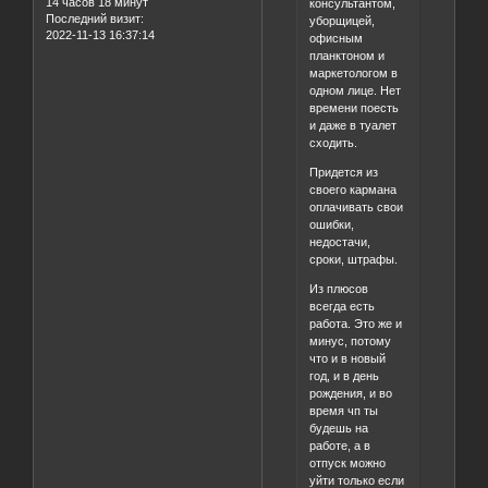
14 часов 18 минут
консультантом,
Последний визит:
уборщицей,
2022-11-13 16:37:14
офисным
планктоном и
маркетологом в
одном лице. Нет
времени поесть
и даже в туалет
сходить.
Придется из
своего кармана
оплачивать свои
ошибки,
недостачи,
сроки, штрафы.
Из плюсов
всегда есть
работа. Это же и
минус, потому
что и в новый
год, и в день
рождения, и во
время чп ты
будешь на
работе, а в
отпуск можно
уйти только если