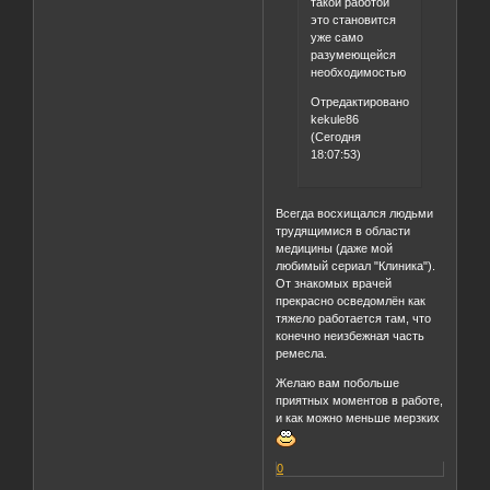
такой работой
это становится
уже само
разумеющейся
необходимостью
Отредактировано
kekule86
(Сегодня
18:07:53)
Всегда восхищался людьми
трудящимися в области
медицины (даже мой
любимый сериал "Клиника").
От знакомых врачей
прекрасно осведомлён как
тяжело работается там, что
конечно неизбежная часть
ремесла.
Желаю вам побольше
приятных моментов в работе,
и как можно меньше мерзких
0