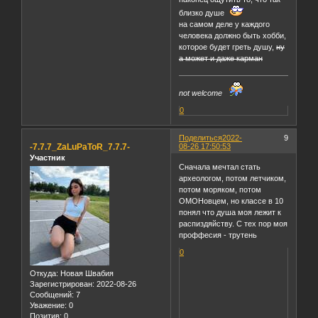
близко душе
на самом деле у каждого
человека должно быть хобби,
которое будет греть душу,
ну
а может и даже карман
not welcome
0
Поделиться
2022-
9
-7.7.7_ZaLuPaToR_7.7.7-
08-26 17:50:53
Участник
Сначала мечтал стать
археологом, потом летчиком,
потом моряком, потом
ОМОНовцем, но классе в 10
понял что душа моя лежит к
распиздяйству. С тех пор моя
проффесия - трутень
0
Откуда:
Новая Швабия
Зарегистрирован
: 2022-08-26
Сообщений:
7
Уважение:
0
Позитив:
0