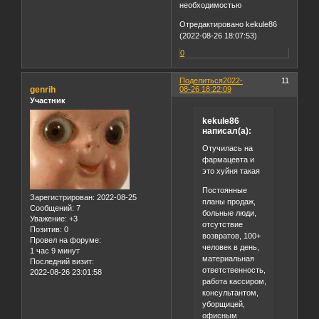
необходимостью
Отредактировано kekule86
(2022-08-26 18:07:53)
0
Поделиться
2022-
11
genrih
08-26 18:22:09
Участник
kekule86
написал(а):
Отучилась на
фармацевта и
это хуйня такая
Постоянные
Зарегистрирован
: 2022-08-25
планы продаж,
Сообщений:
7
больные люди,
Уважение:
+3
отсутствие
Позитив:
0
возвратов, 100+
Провел на форуме:
человек в день,
1 час 9 минут
материальная
Последний визит:
ответственность,
2022-08-26 23:01:58
работа кассиром,
консультантом,
уборщицей,
офисным