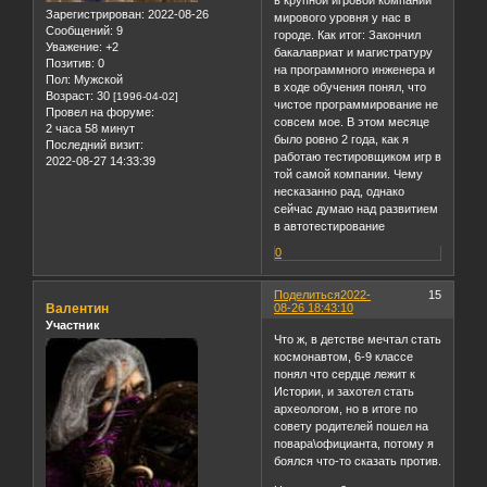
в крупной игровой компании
Зарегистрирован
: 2022-08-26
мирового уровня у нас в
Сообщений:
9
городе. Как итог: Закончил
Уважение:
+2
бакалавриат и магистратуру
Позитив:
0
на программного инженера и
Пол:
Мужской
в ходе обучения понял, что
Возраст:
30
[1996-04-02]
чистое программирование не
Провел на форуме:
совсем мое. В этом месяце
2 часа 58 минут
было ровно 2 года, как я
Последний визит:
работаю тестировщиком игр в
2022-08-27 14:33:39
той самой компании. Чему
несказанно рад, однако
сейчас думаю над развитием
в автотестирование
0
Поделиться
2022-
15
Валентин
08-26 18:43:10
Участник
Что ж, в детстве мечтал стать
космонавтом, 6-9 классе
понял что сердце лежит к
Истории, и захотел стать
археологом, но в итоге по
совету родителей пошел на
повара\официанта, потому я
боялся что-то сказать против.