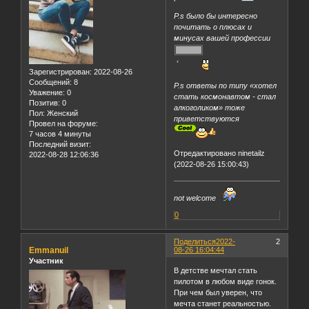
P.s было бы интересно
почитать о плюсах и
минусах вашей профессии
Зарегистрирован
: 2022-08-26
Сообщений:
8
P.s ответы по типу «хотел
Уважение:
0
стать космонавтом - стал
Позитив:
0
алкоголиком» тоже
Пол:
Женский
приветствуются
Провел на форуме:
7 часов 4 минуты
Последний визит:
Отредактировано ninetailz
2022-08-28 12:06:36
(2022-08-26 15:00:43)
not welcome
0
Поделиться
2022-
2
Emmanuil
08-26 16:04:44
Участник
В детстве мечтал стать
пилотом в любом виде гонок.
При чем был уверен, что
мечта станет реальностью.