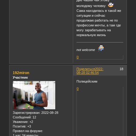
молодому человку
Сама находилась в такой же
ситуации и сейчас
продолжаю работать не по
профессии мечты, а там где
могу зарабатывать на
нормальную жизнь
not welcome
0
Поделиться
2022-
18
192miron
08-28 02:46:54
Участник
Полицейским
0
Зарегистрирован
: 2022-08-28
Сообщений:
12
Уважение:
+2
Позитив:
+3
Провел на форуме:
1 час 24 минуты