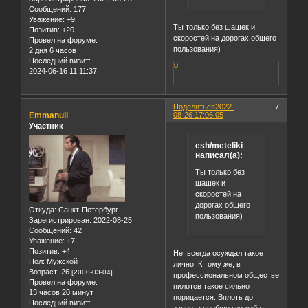
Сообщений:
177
Уважение:
+9
Ты только без шашек и
Позитив:
+20
скоростей на дорогах общего
Провел на форуме:
пользования)
2 дня 6 часов
Последний визит:
0
2024-06-16 11:11:37
Поделиться
2022-
7
Emmanuil
08-26 17:06:05
Участник
esh/meteliki
написал(а):
Ты только без
шашек и
скоростей на
дорогах общего
Откуда:
Санкт-Петербург
пользования)
Зарегистрирован
: 2022-08-25
Сообщений:
42
Уважение:
+7
Позитив:
+4
Не, всегда осуждал такое
Пол:
Мужской
лично. К тому же, в
Возраст:
26
[2000-03-04]
профессиональном обществе
Провел на форуме:
пилотов такое сильно
13 часов 20 минут
порицается. Вплоть до
Последний визит: