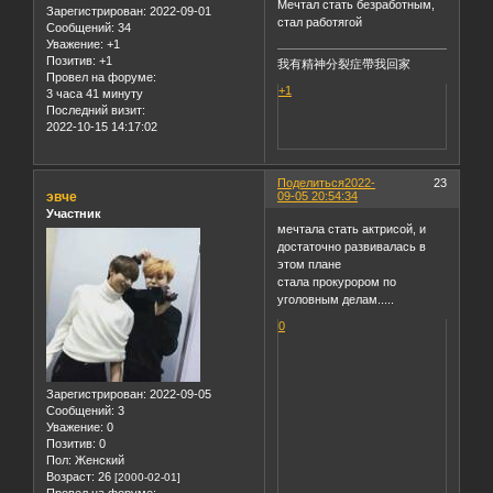
Мечтал стать безработным,
Зарегистрирован
: 2022-09-01
стал работягой
Сообщений:
34
Уважение:
+1
Позитив:
+1
我有精神分裂症帶我回家
Провел на форуме:
+1
3 часа 41 минуту
Последний визит:
2022-10-15 14:17:02
Поделиться
2022-
23
эвче
09-05 20:54:34
Участник
мечтала стать актрисой, и
достаточно развивалась в
этом плане
стала прокурором по
уголовным делам.....
0
Зарегистрирован
: 2022-09-05
Сообщений:
3
Уважение:
0
Позитив:
0
Пол:
Женский
Возраст:
26
[2000-02-01]
Провел на форуме: