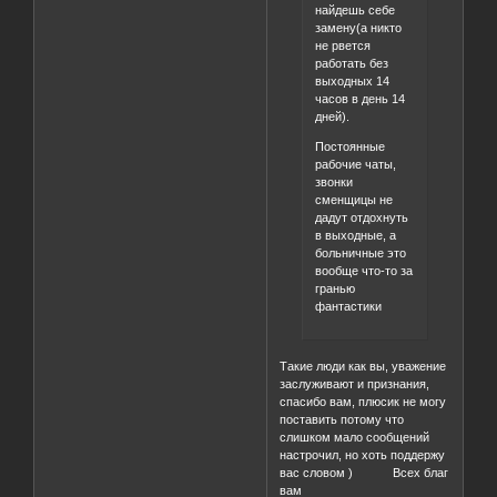
найдешь себе
замену(а никто
не рвется
работать без
выходных 14
часов в день 14
дней).
Постоянные
рабочие чаты,
звонки
сменщицы не
дадут отдохнуть
в выходные, а
больничные это
вообще что-то за
гранью
фантастики
Такие люди как вы, уважение
заслуживают и признания,
спасибо вам, плюсик не могу
поставить потому что
слишком мало сообщений
настрочил, но хоть поддержу
вас словом ) Всех благ
вам