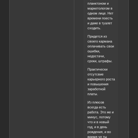
планктоном и
маркетологом в
одном лице. Нет
времени поесть
и даже в туалет
сходить.
Придется из
своего кармана
оплачивать свои
ошибки,
недостачи,
сроки, штрафы.
Практически
отсутсвие
карьерного роста
и повышения
заработной
платы.
Из плюсов
всегда есть
работа. Это же и
минус, потому
что и в новый
год, и в день
рождения, и во
время чп ты