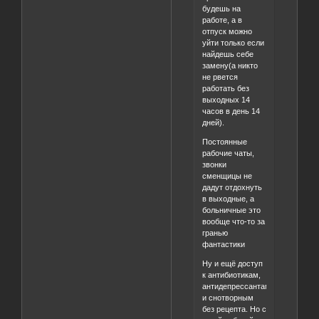
будешь на
работе, а в
отпуск можно
уйти только если
найдешь себе
замену(а никто
не рвется
работать без
выходных 14
часов в день 14
дней).
Постоянные
рабочие чаты,
звонки
сменщицы не
дадут отдохнуть
в выходные, а
больничные это
вообще что-то за
гранью
фантастики
Ну и ещё доступ
к антибиотикам,
антидепрессантам
и снотворным
без рецепта. Но с