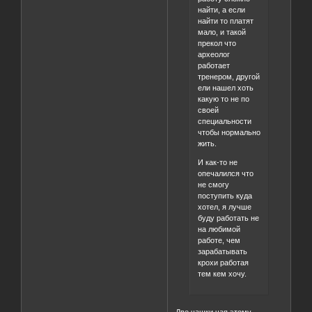
найти, а если
найти то платят
мало, и такой
прекол что
археолог
работает
тренером, другой
ели нашел хоть
какую то не по
своей
специальности
чтобы нормально
жить.
И как-то не
опечалился что
не смогу
поступить куда
хотел, я лучше
буду работать не
на любимой
работе, чем
зарабатывать
крохи работая
тем кем хочу.
Две чашки чая этому