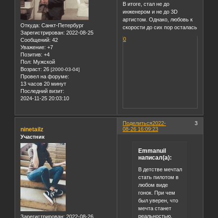
В итоге, стал не до
инженером и не до 3D
артистом. Однако, любовь к
Откуда:
Санкт-Петербург
скорости до сих пор осталась
Зарегистрирован
: 2022-08-25
0
Сообщений:
42
Уважение:
+7
Позитив:
+4
Пол:
Мужской
Возраст:
26
[2000-03-04]
Провел на форуме:
13 часов 20 минут
Последний визит:
2024-11-25 20:03:10
Поделиться
2022-
3
ninetailz
08-26 16:09:23
Участник
Emmanuil
написал(а):
В детстве мечтал
стать пилотом в
любом виде
гонок. При чем
был уверен, что
мечта станет
реальностью.
Зарегистрирован
: 2022-08-26