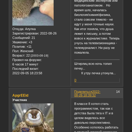
медицинским экспертом или
патологоанатомом. Но
время шло, началась
биология/химия/физика,
стало совсем тяжело - не
идут у меня точные науки.
Откуда:
Алупка
Как итог поняла, что душа
Зарегистрирован
: 2022-08-26
лежит к письму, а потом
Сообщений:
21
вовсе к журналистике. Теперь
Уважение:
+3
учусь на телевизионнщика -
Позитив:
+11
тележурналист. Ни разу не
Пол:
Женский
пожалела.
Возраст:
22
[2003-08-19]
Провел на форуме:
Штирлиц всю ночь топил
6 часов 17 минут
печку...
Последний визит:
2022-09-05 18:23:58
К утру печка утонула...
0
Поделиться
2022-
14
ApgrEEid
08-26 18:39:32
Участник
В классе 8 хотел стать
программистом, так как с
детства была тяга к IT и в
целом виделось все
довольно перспективно.
Особенно хотелось работать