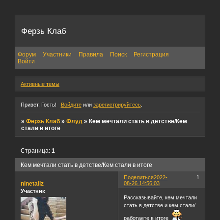
Ферзь Клаб
Форум
Участники
Правила
Поиск
Регистрация
Войти
Активные темы
Привет, Гость!
Войдите
или
зарегистрируйтесь
.
»
Ферзь Клаб
»
Флуд
»
Кем мечтали стать в детстве/Кем
стали в итоге
Страница:
1
Кем мечтали стать в детстве/Кем стали в итоге
Поделиться
2022-
1
ninetailz
08-26 14:56:03
Участник
Рассказывайте, кем мечтали
стать в детстве и кем стали/
работаете в итоге