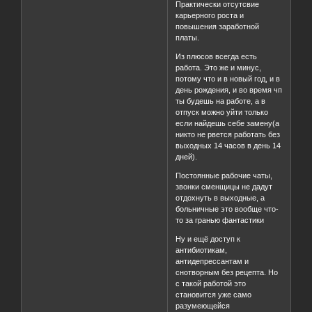
Практически отсутсвие
карьерного роста и
повышения заработной
платы.
Из плюсов всегда есть
работа. Это же и минус,
потому что и в новый год, и в
день рождения, и во время чп
ты будешь на работе, а в
отпуск можно уйти только
если найдешь себе замену(а
никто не рвется работать без
выходных 14 часов в день 14
дней).
Постоянные рабочие чаты,
звонки сменщицы не дадут
отдохнуть в выходные, а
больничные это вообще что-
то за гранью фантастики
Ну и ещё доступ к
антибиотикам,
антидепрессантам и
снотворным без рецепта. Но
с такой работой это
становится уже само
разумеющейся