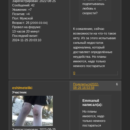
Зарегистрирован
: 2022-08-25
подпитываешь
Сообщений:
42
любовь к
Уважение:
+7
скорости?
Позитив:
+4
Пол:
Мужской
Возраст:
26
[2000-03-04]
Провел на форуме:
К сожалению, сейчас
13 часов 20 минут
возможности на что-то такое
Последний визит:
нету. Из за этого испытываю
2024-11-25 20:03:10
сильный недостаток
адреналина, который
доставляет определённые
неудобства. Но планы
имеются, надо только
немного постараться
0
Поделиться
2022-
6
esh/meteliki
08-26 16:53:58
Участник
Emmanuil
написал(а):
Но планы
имеются, надо
только немного
постараться
Зарегистрирован
: 2022-08-25