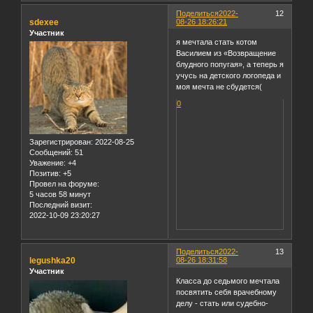
Поделиться
2022-
12
sdexee
08-26 18:26:21
Участник
я мечтала стать котом
Василием из «Возвращение
блудного попугая», а теперь я
учусь на детского логопеда и
моя мечта не сбудется(
0
Зарегистрирован
: 2022-08-25
Сообщений:
51
Уважение:
+4
Позитив:
+5
Провел на форуме:
5 часов 58 минут
Последний визит:
2022-10-09 23:20:27
Поделиться
2022-
13
legushka20
08-26 18:31:58
Участник
Класса до седьмого мечтала
посвятить себя врачебному
делу - стать или судебно-