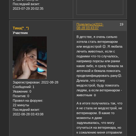
Последний визит:
2023-07-29 20:02:35
Поделиться
2022-
19
Тина(*_*)
08-28 03:43:07
Участник
В детстве, я очень сильно
хотела стать ветеринаром
или медсестрой 😌. Я любила
лечить животных, если с
подними что-то случалось,
например порезы или ранки
какие либо, я сразу бежала за
аптечкой и бежала помогать
продезинфицировать рану😌.
Думала ,что стану
Зарегистрирован
: 2022-08-28
медсестрой, буду помогать
Сообщений:
1
людям, а если ветеринаром -
Уважение:
0
животным ☺️
Позитив:
0
Провел на форуме:
А в итоге получилось так, что
22 минуты
я не стала не медсестрой, не
Последний визит:
ветеринаром. В какие то
2022-08-28 03:43:08
моменты я даже
задумывалась, что могу
отучиться на ветеринара, но
к сожалению меня отправили