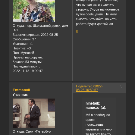
что лучше идти в другую
сторону. Учусь на инженера
путей сообщения. Не могу
сказать, что кайф, но хоть
работа будет достойная.
Откуда:
пер. Шахматной доски, дом
D-1
0
Зарегистрирован
: 2022-08-25
Сообщений:
37
Уважение:
+1
Позитив:
+3
Пол:
Мужской
Провел на форуме:
8 часов 53 минуты
Последний визит:
2022-11-18 19:09:47
Поделиться
2022-
5
Emmanuil
08-26 16:50:57
Участник
ninetailz
написал(а):
Мб в свободное
время
посещаешь
картинги или что-
Откуда:
Санкт-Петербург
то такое? Как-то