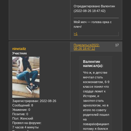
Отредактировано Валентин
(2022-08-26 18:47:42)
Мой меч — голова орка с
плеч!
+1
Поделиться
2022-
17
ninetailz
08-26 18:47:12
Участник
Валентин
написал(а):
Что ж, в детстве
мечтал стать
космонавтом, 6-9
классе понял что
сердце лежит к
Истории, и
захотел стать
Зарегистрирован
: 2022-08-26
археологом, но в
Сообщений:
8
Уважение:
0
итоге по совету
Позитив:
0
родителей пошел
Пол:
Женский
на
Провел на форуме:
повара\официанта,
7 часов 4 минуты
потому я боялся