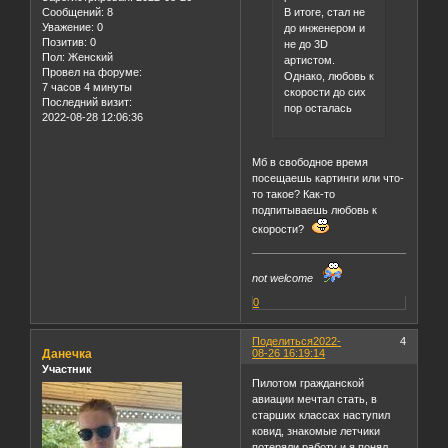
В итоге, стал не
Сообщений:
8
Уважение:
0
до инженером и
Позитив:
0
не до 3D
Пол:
Женский
артистом.
Провел на форуме:
Однако, любовь к
7 часов 4 минуты
скорости до сих
Последний визит:
пор осталась
2022-08-28 12:06:36
Мб в свободное время
посещаешь картинги или что-
то такое? Как-то
подпитываешь любовь к
скорости?
not welcome
0
Поделиться
2022-
4
Данечка
08-26 16:19:14
Участник
Пилотом гражданской
авиации мечтал стать, в
старших классах наступил
ковид, знакомые летчики
потеряли работу и я понял,