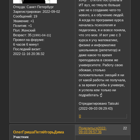
хочу!". В итоге поступила в
ИТ вуз, но тянуло больше
Откуда:
Санкт-Петербург
уже не к созданию чего-то
Зарегистрирован
: 2022-09-02
нового, а к обучению людей.
Сообщений:
19
А когда по программе курса
Уважение:
+1
началась психология и
Позитив:
+1
педагогика, я и вовсе поняла,
Пол:
Женский
Возраст:
35
что это мое. И вот уже с 3
[1991-04-11]
Провел на форуме:
курса я учу математике,
6 часов 6 минут
физике и информатике
Последний визит:
школьников (репетитор) и
2022-11-16 20:36:32
даже какое-то время
преподавала в своем же
университете. Работу свою
обожаю, столько
положительных эмоций я ни
от какой работы не получала,
а за время учёбы в универе,
я успела кем только ни
подработать ☝️
Отредактировано Tatsuki
(2022-09-03 09:29:43)
0
Поделиться
2022-
22
ОлегГришаПетяИгорьДима
09-03 09:57:36
Участник