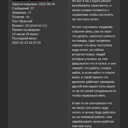
Но вот я на 2 курсе решил
Зарегистрирован
: 2022-08-26
возобновить свою мечту, и
Сообщений:
37
начал упорно готовится к
Уважение:
+7
экзаменам чтобы поступить
Позитив:
+6
на того кого хотел.
Пол:
Мужской
Возраст:
22
[2004-02-21]
Но вот случились недавние
Провел на форуме:
события айна, уже не знал
14 часов 18 минут
что делать, закончил учиться
Последний визит:
на повара, сдал экзамены
2022-11-13 16:37:14
хорошо что могу поступать
куда хотел, но сейчас
встретил новых людей
которые учились на том
факультете что я хотел, и они
говорят что работу сложно
найти, а если найти то платят
мало, и такой прекол что
археолог работает тренером,
другой ели нашел хоть какую
то не по своей специальности
чтобы нормально жить.
И как-то не опечалился что
не смогу поступить куда
хотел, я лучше буду работать
не на любимой работе, чем
зарабатывать крохи работая
тем кем хочу.