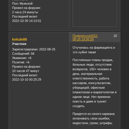
Пол:
Мужской
Провел на форуме:
2 часа 24 минуты
Последний визит:
2022-10-30 14:13:01
Поделиться
2022-
10
kekule86
08-26 18:06:09
Участник
Отучилась на фармацевта и
Зарегистрирован
: 2022-08-25
это хуйня такая
Сообщений:
58
Уважение:
+6
Постоянные планы продаж,
Позитив:
+6
больные люди, отсутствие
Провел на форуме:
возвратов, 100+ человек в
10 часов 47 минут
день, материальная
Последний визит:
ответственность, работа
2022-10-10 00:25:29
кассиром, консультантом,
уборщицей, офисным
планктоном и маркетологом в
одном лице. Нет времени
поесть и даже в туалет
сходить.
Придется из своего кармана
оплачивать свои ошибки,
недостачи, сроки, штрафы.