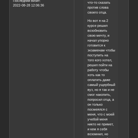
Последний визит:
что-то сказать
2022-08-28 12:06:36
против слова
своего отца.
Но вот я на 2
курсе решил
возобновить
свою мечту, и
начал упорно
готовится к
экзаменам чтобы
поступить на
того кого хотел,
решил пойти на
работу чтобы
хоть как то
оплатить даже
самый ущербный
вуз, но я так и не
смог накопить,
попросил отца, а
он только
посмеялся с
меня, что с моей
учебой меня
никто не примет,
и кем я себя
возомнил, но