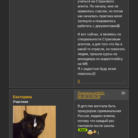
учиться на Страхового
агента. По началу, мне не
нравилось совсем, но потом
как началась практика меня
затянуло и понравилось
работать с документами😄
И вот сейчас, я являюсь по
специальности Страховым
агентом, a для того что-бы в
какой то отрасли, но помогать
людям, прошла курсы на
менеджера по маркетплейсу
на WB.
Я с радостью буду всем
помогать😌
0
Поделиться
2022-
20
Екатерина
08-28 21:59:28
Участник
В детстве мечтала быть
прокурором (криминальная
Россия, видимо влияла,
потому что каждый раз
смотрела после школы
)