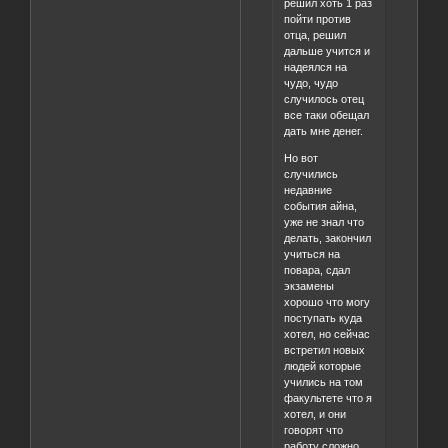
решил хоть 1 раз
пойти против
отца, решил
дальше учится и
надеялся на
чудо, чудо
случилось отец
все таки обещал
дать мне денег.
Но вот
случились
недавние
события айна,
уже не знал что
делать, закончил
учиться на
повара, сдал
экзамены
хорошо что могу
поступать куда
хотел, но сейчас
встретил новых
людей которые
учились на том
факультете что я
хотел, и они
говорят что
работу сложно