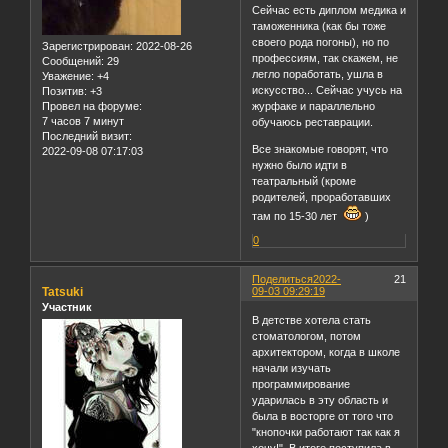
Сейчас есть диплом медика и
таможенника (как бы тоже
своего рода погоны), но по
Зарегистрирован
: 2022-08-26
профессиям, так скажем, не
Сообщений:
29
легло поработать, ушла в
Уважение:
+4
искусство... Сейчас учусь на
Позитив:
+3
Провел на форуме:
журфаке и параллельно
7 часов 7 минут
обучаюсь реставрации.
Последний визит:
Все знакомые говорят, что
2022-09-08 07:17:03
нужно было идти в
театральный (кроме
родителей, проработавших
там по 15-30 лет
)
0
Поделиться
2022-
21
Tatsuki
09-03 09:29:19
Участник
В детстве хотела стать
стоматологом, потом
архитектором, когда в школе
начали изучать
программирование
ударилась в эту область и
была в восторге от того что
"кнопочки работают так как я