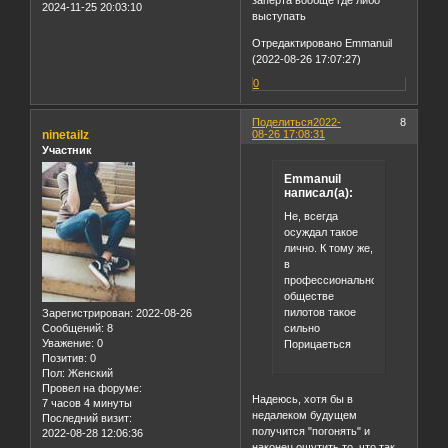
заперта вообще где либо
2024-11-25 20:03:10
выступать
Отредактировано Emmanuil
(2022-08-26 17:07:27)
0
Поделиться
2022-
8
ninetailz
08-26 17:08:31
Участник
Emmanuil
написал(а):
Не, всегда
осуждал такое
лично. К тому же,
в
профессиональном
обществе
пилотов такое
Зарегистрирован
: 2022-08-26
сильно
Сообщений:
8
Уважение:
0
Порицаеться
Позитив:
0
Пол:
Женский
Провел на форуме:
Надеюсь, хотя бы в
7 часов 4 минуты
недалеком будущем
Последний визит:
получится "погонять" и
2022-08-28 12:06:36
наконец ощутить то, что так