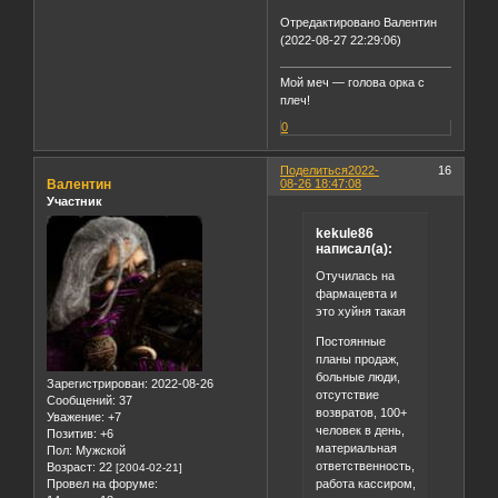
Отредактировано Валентин
(2022-08-27 22:29:06)
Мой меч — голова орка с
плеч!
0
Поделиться
2022-
16
Валентин
08-26 18:47:08
Участник
kekule86
написал(а):
Отучилась на
фармацевта и
это хуйня такая
Постоянные
планы продаж,
больные люди,
Зарегистрирован
: 2022-08-26
отсутствие
Сообщений:
37
возвратов, 100+
Уважение:
+7
человек в день,
Позитив:
+6
материальная
Пол:
Мужской
ответственность,
Возраст:
22
[2004-02-21]
работа кассиром,
Провел на форуме: