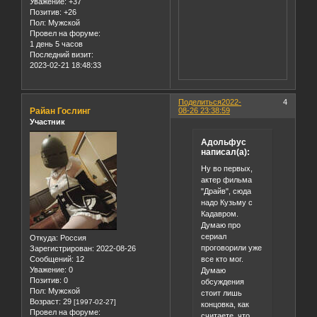
Уважение:
+37
Позитив:
+26
Пол:
Мужской
Провел на форуме:
1 день 5 часов
Последний визит:
2023-02-21 18:48:33
Поделиться
2022-
4
Райан Гослинг
08-26 23:38:59
Участник
Адольфус
написал(а):
Ну во первых,
актер фильма
"Драйв", сюда
надо Кузьму с
Кадавром.
Думаю про
сериал
Откуда:
Россия
проговорили уже
Зарегистрирован
: 2022-08-26
Сообщений:
12
все кто мог.
Уважение:
0
Думаю
Позитив:
0
обсуждения
Пол:
Мужской
стоит лишь
Возраст:
29
[1997-02-27]
концовка, как
Провел на форуме:
считаете, что