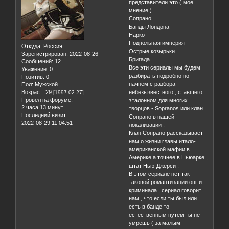
представители это ( мое
мнение )
Сопрано
Банды Лондона
Нарко
Подпольная империя
Откуда:
Россия
Острые козырьки
Зарегистрирован
: 2022-08-26
Бригада
Сообщений:
12
Все эти сериалы мы будем
Уважение:
0
разбирать подробно но
Позитив:
0
начнём с разбора
Пол:
Мужской
Возраст:
29
небезызвестного , ставшего
[1997-02-27]
Провел на форуме:
эталонном для многих
2 часа 13 минут
творцов - Sopranos или клан
Последний визит:
Сопрано в нашей
2022-08-29 11:04:51
локализации .
Клан Сопрано рассказывает
нам о жизни главы итало-
американской мафии в
Америке а точнее в Ньюарке ,
штат Нью-Джерси .
В этом сериале нет так
таковой романтизации опг и
криминала , сериал говорит
нам , что если ты был или
есть в банде то
естественным путём ты не
умрешь ( за малым