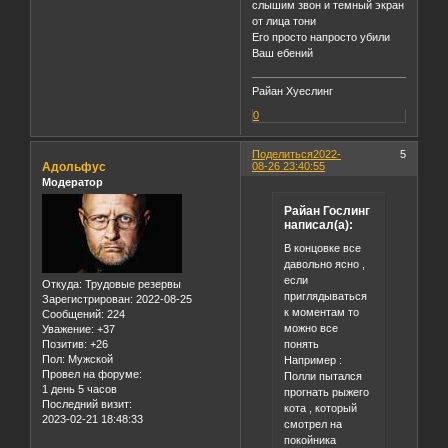
слышим звон и темный экран
от лица тони
Его просто напросто убили
Ваш ебений
Райан Хуеслинг
0
Поделиться
2022-
5
Адольфус
08-26 23:40:55
Модератор
Райан Гослинг
написал(а):
В концовке все
давольно ясно ,
если
Откуда:
Трудовые резервы
приглядываться
Зарегистрирован
: 2022-08-25
к моментам то
Сообщений:
224
можно все
Уважение:
+37
понять
Позитив:
+26
Пол:
Мужской
Например :
Провел на форуме:
Полли пытался
1 день 5 часов
прогнать рыжего
Последний визит:
кота , который
2023-02-21 18:48:33
смотрел на
покойника