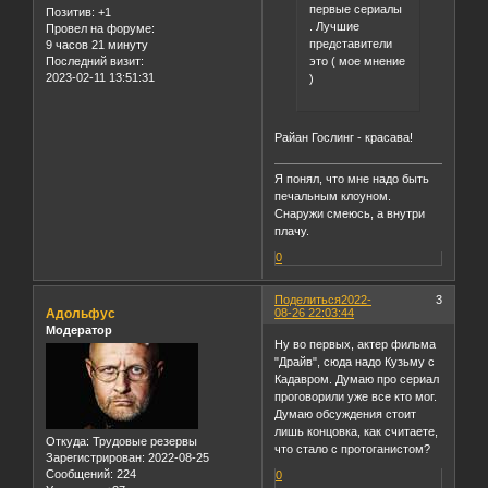
первые сериалы
Позитив:
+1
. Лучшие
Провел на форуме:
представители
9 часов 21 минуту
это ( мое мнение
Последний визит:
2023-02-11 13:51:31
)
Райан Гослинг - красава!
Я понял, что мне надо быть
печальным клоуном.
Снаружи смеюсь, а внутри
плачу.
0
Поделиться
2022-
3
Адольфус
08-26 22:03:44
Модератор
Ну во первых, актер фильма
"Драйв", сюда надо Кузьму с
Кадавром. Думаю про сериал
проговорили уже все кто мог.
Думаю обсуждения стоит
лишь концовка, как считаете,
Откуда:
Трудовые резервы
что стало с протоганистом?
Зарегистрирован
: 2022-08-25
Сообщений:
224
0