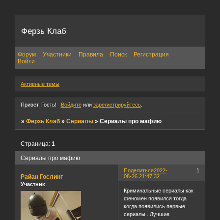
Ферзь Клаб
Форум
Участники
Правила
Поиск
Регистрация
Войти
Активные темы
Привет, Гость!
Войдите
или
зарегистрируйтесь
.
»
Ферзь Клаб
»
Сериалы
»
Сериалы про мафию
Страница:
1
Сериалы про мафию
Поделиться
2022-
1
Райан Гослинг
08-26 21:47:32
Участник
Криминальные сериалы как
феномен появился тогда
когда появились первые
сериалы . Лучшие