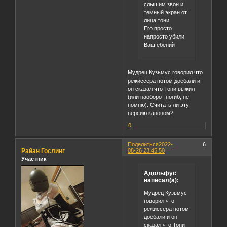
слышим звон и
темный экран от
лица тони
Его просто
напросто убили
Ваш ебений
Мудрец Кузьмус говорил что
режиссера потом доебали и
он сказал что Тони выжил
(или наоборот погиб, не
помню). Считать ли эту
версию каноном?
0
Поделиться
2022-
6
Райан Гослинг
08-26 23:45:50
Участник
Адольфус
написал(а):
Мудрец Кузьмус
говорил что
режиссера потом
доебали и он
сказал что Тони