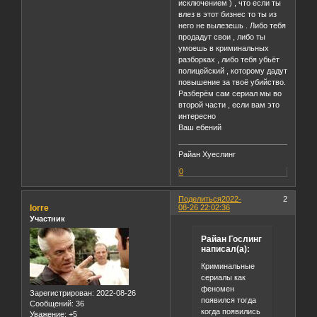
исключением ) , что если ты
влез в этот бизнес то ты из
него не вылезешь . Либо тебя
продадут свои , либо ты
умоешь в криминальных
разборках , либо тебя убьёт
полицейский , которому дадут
повышение за твоё убийство.
Разберём сам сериал мы во
второй части , если вам это
интересно
Ваш ебений
Райан Хуеслинг
0
Поделиться
2022-
2
Iorre
08-26 22:02:36
Участник
Райан Гослинг
написал(а):
Криминальные
сериалы как
феномен
Зарегистрирован
: 2022-08-26
появился тогда
Сообщений:
36
когда появились
Уважение:
+5