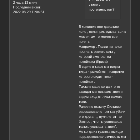
2 часа 13 минут
стало с
Последний визит:
протоганистом?
2022-08-29 11:04:51
В концовке все давольно
ясно , если приглядываться к
моментам то можно все
понять
Например : Полли пытался
прогнать рыжего кота ,
который смотрел на
покойника (Криса)
В сцене в кафе мы видим
тигра - рыжий кот , напротив
которого сидит тони -
покойник .
Также в кафе когда кто то
заходит мы слышим звон и
видим вход от лица самого
тони.
Ранее по сюжету Сильвио
рассказывал о том как убили
его друга : ,, пуля летит так
быстро , что ты успеваешь
только услышать звон”.
Но когда из туалета выходит
подозрительная личность мы