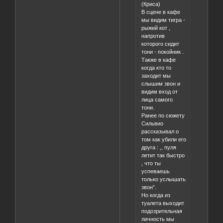
(Криса)
В сцене в кафе
мы видим тигра -
рыжий кот ,
напротив
которого сидит
тони - покойник .
Также в кафе
когда кто то
заходит мы
слышим звон и
видим вход от
лица самого
тони.
Ранее по сюжету
Сильвио
рассказывал о
том как убили его
друга : ,, пуля
летит так быстро
, что ты
успеваешь
только услышать
звон”.
Но когда из
туалета выходит
подозрительная
личность мы