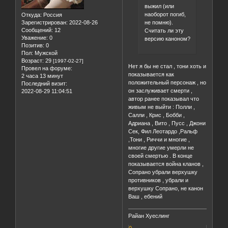
выжил (или
наоборот погиб,
Откуда:
Россия
не помню).
Зарегистрирован
: 2022-08-26
Сообщений:
12
Считать ли эту
Уважение:
0
версию каноном?
Позитив:
0
Пол:
Мужской
Возраст:
29
[1997-02-27]
Нет я бы не стал , тони хоть и
Провел на форуме:
показывается как
2 часа 13 минут
положительный персонаж , но
Последний визит:
он заслуживает смерти ,
2022-08-29 11:04:51
автор ранее показывал что
живым не выйти : Полли ,
Салли , Крис , Бобби ,
Адриана , Вито , Пусс , Джони
Сек, Фил Леотардо ,Ральф
,Тони , Риччи и многие ,
многие другие умерли не
своей смертью . В конце
показывается война кланов ,
Сопрано убрали верхушку
противников , убрали и
верхушку Сопрано, не канон
Ваш , ебений
Райан Хуеслинг