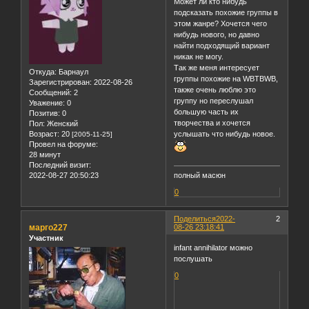
Может ли кто нибудь
подсказать похожие группы в
этом жанре? Хочется чего
нибудь нового, но давно
найти подходящий вариант
никак не могу.
Так же меня интересует
Откуда:
Барнаул
группы похожие на WBTBWB,
Зарегистрирован
: 2022-08-26
также очень люблю это
Сообщений:
2
группу но переслушал
Уважение:
0
большую часть их
Позитив:
0
творчества и хочется
Пол:
Женский
Возраст:
20
услышать что нибудь новое.
[2005-11-25]
Провел на форуме:
28 минут
Последний визит:
2022-08-27 20:50:23
полный масюн
0
Поделиться
2022-
2
марго227
08-26 23:18:41
Участник
infant annihilator можно
послушать
0