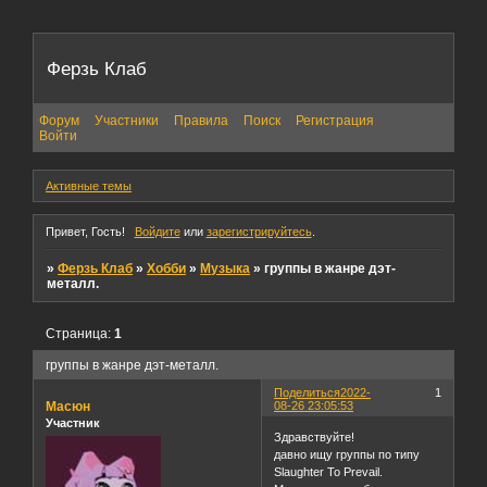
Ферзь Клаб
Форум
Участники
Правила
Поиск
Регистрация
Войти
Активные темы
Привет, Гость!
Войдите
или
зарегистрируйтесь
.
»
Ферзь Клаб
»
Хобби
»
Музыка
»
группы в жанре дэт-
металл.
Страница:
1
группы в жанре дэт-металл.
Поделиться
2022-
1
Масюн
08-26 23:05:53
Участник
Здравствуйте!
давно ищу группы по типу
Slaughter To Prevail.