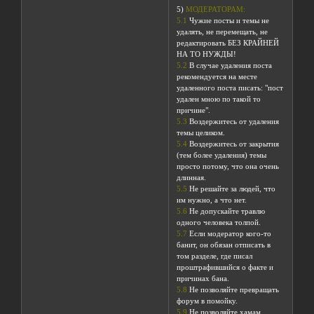
5)
МОДЕРАТОРАМ:
5.1
Чужие посты и темы не
удалять, не перемещать, не
редактировать БЕЗ КРАЙНЕЙ
НА ТО НУЖДЫ!
5.2
В случае удаления поста
рекомендуется на месте
удаленного поста писать: "пост
удален мною по такой то
причине".
5.3
Воздержитесь от удаления
темы целиком.
5.4
Воздержитесь от закрытия
(тем более удаления) темы
просто потому, что она очень
длинная.
5.5
Не решайте за людей, что
им нужно, а что нет.
5.6
Не допускайте травлю
одного человека толпой.
5.7
Если модератор кого-то
банит, он обязан отписать в
том разделе, где писал
проштрафившийся о факте и
причинах бана.
5.8
Не позволяйте превращать
форум в помойку.
5.9
Не позволяйте хамам