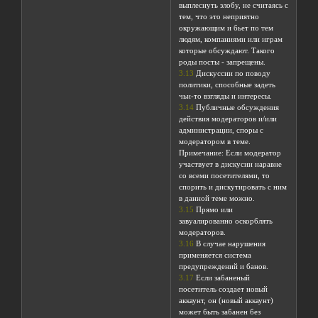
выплеснуть злобу, не считаясь с
тем, что это неприятно
окружающим и бьет по тем
людям, компаниями или играм
которые обсуждают. Такого
роды посты - запрещены.
3.13
Дискуссии по поводу
политики, способные задеть
чьи-то взгляды и интересы.
3.14
Публичные обсуждения
действия модераторов и/или
администрации, споры с
модератором в теме.
Примечание: Если модератор
участвует в дискусии наравне
со всеми посетителями, то
спорить и дискутировать с ним
в данной теме можно.
3.15
Прямо или
завуалированно оскорблять
модераторов.
3.16
В случае нарушения
применяется система
предупреждений и банов.
3.17
Если забаненый
посетитель создает новый
аккаунт, он (новый аккаунт)
может быть забанен без