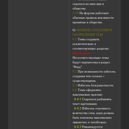
садиться на шею вам и
обществу.
5.10
На форуме работают
обычные правила вежливости
принятые в обществе.
6)
ПРАВИЛА СОЗДАНИЯ И
ОФОРМЛЕНИЯ ТЕМ:
6.1
Темы создавать
исключительно в
соответсвующих разделах.
Примечание:
Несоответствующие темы
будут перенесены в раздел
"Флуд".
6.2
При возможности избегать
создания тем схожих с
существующими.
6.3
Избегать безграмотности.
6.4
Темы оформлять
максимально красиво:
6.4.1
Стараться разбавлять
текст картинками.
6.4.2
Избегать огромного
количества слов, идея должна
быть изложена максимально
лаконично и читабельно.
6.4.3
Рекомендуется