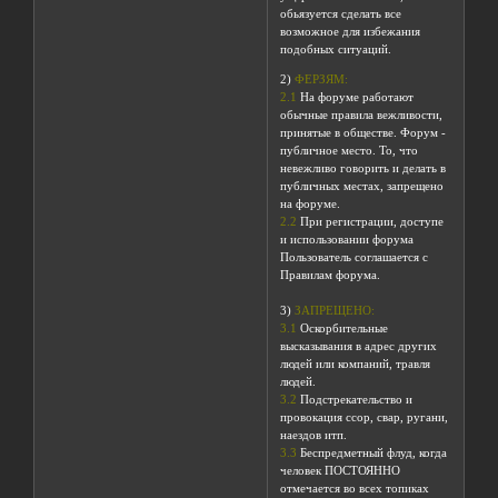
обьязуется сделать все
возможное для избежания
подобных ситуаций.
2)
ФЕРЗЯМ:
2.1
На форуме работают
обычные правила вежливости,
принятые в обществе. Форум -
публичное место. То, что
невежливо говорить и делать в
публичных местах, запрещено
на форуме.
2.2
При регистрации, доступе
и использовании форума
Пользователь соглашается с
Правилам форума.
3)
ЗАПРЕЩЕНО:
3.1
Оскорбительные
высказывания в адрес других
людей или компаний, травля
людей.
3.2
Подстрекательство и
провокация ссор, свар, ругани,
наездов итп.
3.3
Беспредметный флуд, когда
человек ПОСТОЯННО
отмечается во всех топиках