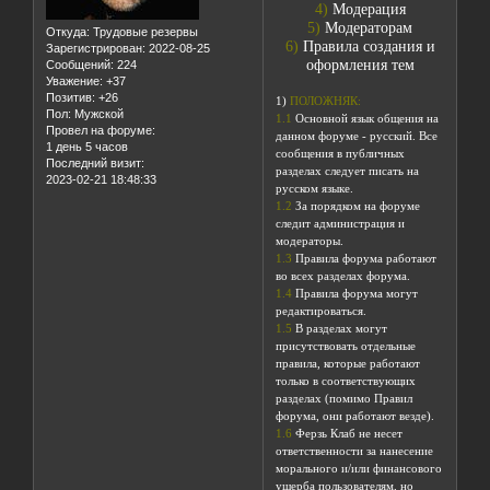
4)
Модерация
5)
Модераторам
Откуда:
Трудовые резервы
6)
Правила создания и
Зарегистрирован
: 2022-08-25
оформления тем
Сообщений:
224
Уважение:
+37
Позитив:
+26
1)
ПОЛОЖНЯК:
Пол:
Мужской
1.1
Основной язык общения на
Провел на форуме:
данном форуме - русский. Все
1 день 5 часов
сообщения в публичных
Последний визит:
разделах следует писать на
2023-02-21 18:48:33
русском языке.
1.2
За порядком на форуме
следит администрация и
модераторы.
1.3
Правила форума работают
во всех разделах форума.
1.4
Правила форума могут
редактироваться.
1.5
В разделах могут
присутствовать отдельные
правила, которые работают
только в соответствующих
разделах (помимо Правил
форума, они работают везде).
1.6
Ферзь Клаб не несет
ответственности за нанесение
морального и/или финансового
ущерба пользователям, но