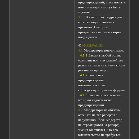
предупреждений, и все посты с
нового аккаунта могут быть
удалены.
3.19
В некоторых подразделах
есть темы-дополнения к
правилам. Смотрим
прикрепленные темы в корне
подразделов.
4)
МОДЕРАЦИЯ:
4.1
Модераторы имеют право:
4.1.1
Закрыть любой топик,
если считают, что дальнейшее
развитие темы ни к чему кроме
ругани не приведет.
4.1.2
Выносить
предупреждения
пользователям, не
соблюдающим правила форума.
4.1.3
Банить пользователей,
которым недостаточно
предупреждений.
4.2
Модераторы не обязаны
отвечать на все репорты о
нарушениях. Если модератор
не отреагировал на репорт,
значит он считает, что его
вмешательство не требуется.