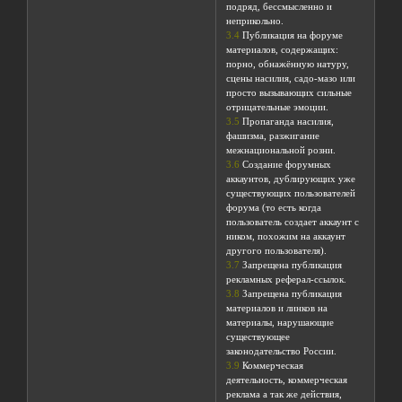
подряд, бессмысленно и
неприкольно.
3.4
Публикация на форуме
материалов, содержащих:
порно, обнажённую натуру,
сцены насилия, садо-мазо или
просто вызывающих сильные
отрицательные эмоции.
3.5
Пропаганда насилия,
фашизма, разжигание
межнациональной розни.
3.6
Создание форумных
аккаунтов, дублирующих уже
существующих пользователей
форума (то есть когда
пользователь создает аккаунт с
ником, похожим на аккаунт
другого пользователя).
3.7
Запрещена публикация
рекламных реферал-ссылок.
3.8
Запрещена публикация
материалов и линков на
материалы, нарушающие
существующее
законодательство России.
3.9
Коммерческая
деятельность, коммерческая
реклама а так же действия,