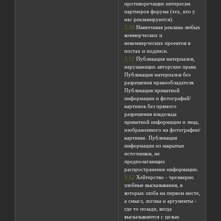
противоречащие интересам
партнеров форума (тех, кто у
нас рекламируются).
3.10
Навязчивая реклама любых
коммерческих и
некоммерческих проектов в
постах и подписи.
3.11
Публикация материалов,
нарушающих авторские права.
Публикация материалов без
разрешения правообладателя.
Публикация приватной
информации и фотографий/
картинок без прямого
разрешения владельца
приватной информации и лица,
изображенного на фотографии/
картинке. Публикация
информации из закрытых
источников, не
предполагающих
распространение информации.
3.12
Хейтерство - чрезмерно
злобные высказывания, в
которых злоба на первом месте,
а смысл, логика и аргументы -
где то позади, когда
высказываются с целью