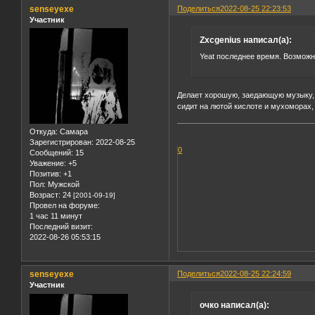
senseyexe
Поделиться
2022-08-25 22:23:53
Участник
Zxcgenius написал(а):
Yeat последнее время. Возможно
Делает хорошую, заедающую музыку, но
сидит на лютой кислоте и мухоморах,
Откуда:
Самара
Зарегистрирован
: 2022-08-25
0
Сообщений:
15
Уважение:
+5
Позитив:
+1
Пол:
Мужской
Возраст:
24
[2001-09-19]
Провел на форуме:
1 час 11 минут
Последний визит:
2022-08-26 05:53:15
senseyexe
Поделиться
2022-08-25 22:24:59
Участник
очко написал(а):