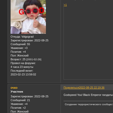
+1
Откуда:
Volgograd
Зарегистрирован
: 2022-08-25
Сообщений:
55
Уважение:
+3
Позитив:
+4
Пол:
Женский
Возраст:
25
[2001-02-26]
Провел на форуме:
4 часа 23 минуты
Последний визит:
2023-02-23 13:59:02
очко
Поделиться
2022-08-25 22:19:36
Участник
Godspeed You! Black Emperor пиздаты
Зарегистрирован
: 2022-08-25
Сообщений:
21
Уважение:
+4
Создание террористического сообщест
Позитив:
+2
Пол:
Женский