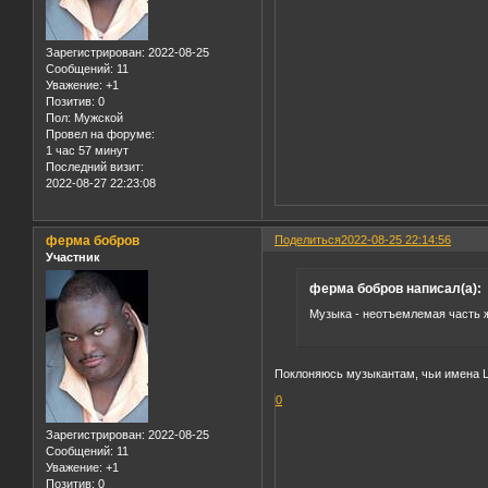
Зарегистрирован
: 2022-08-25
Сообщений:
11
Уважение:
+1
Позитив:
0
Пол:
Мужской
Провел на форуме:
1 час 57 минут
Последний визит:
2022-08-27 22:23:08
ферма бобров
Поделиться
2022-08-25 22:14:56
Участник
ферма бобров написал(а):
Музыка - неотъемлемая часть 
Поклоняюсь музыкантам, чьи имена Li
0
Зарегистрирован
: 2022-08-25
Сообщений:
11
Уважение:
+1
Позитив:
0