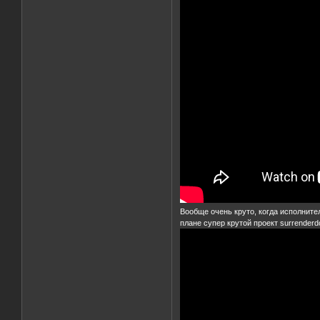
Вообще очень круто, когда исполните
плане супер крутой проект surrenderd