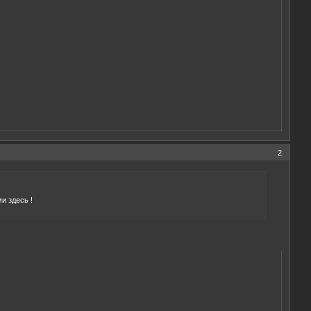
2
и здесь !