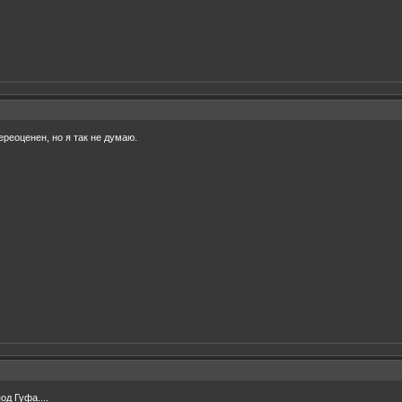
ереоценен, но я так не думаю.
од Гуфа....