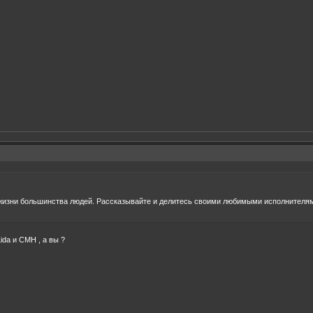
жизни большинства людей. Рассказывайте и делитесь своими любимыми исполнителям
da и CMH , а вы ?