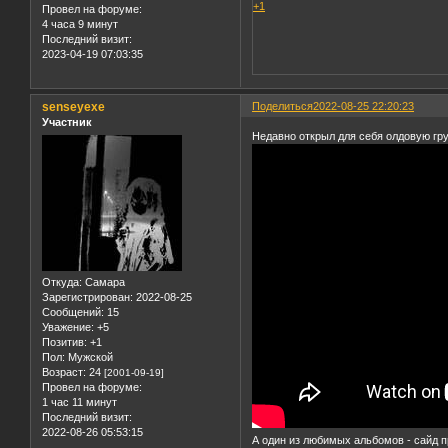
+1
Провел на форуме:
4 часа 9 минут
Последний визит:
2023-04-19 07:03:35
senseyexe
Поделиться
2022-08-25 22:20:23
Участник
Недавно открыл для себя олдовую груп
Откуда:
Самара
Зарегистрирован
: 2022-08-25
Сообщений:
15
Уважение:
+5
Позитив:
+1
Пол:
Мужской
Возраст:
24
[2001-09-19]
Провел на форуме:
1 час 11 минут
Последний визит:
2022-08-26 05:53:15
А один из любимых альбомов - сайд п