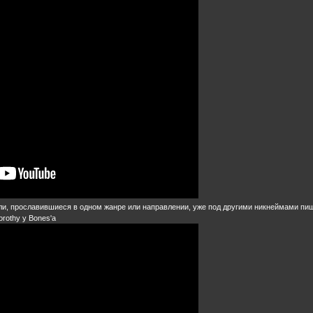
ли, прославившиеся в одном жанре или направлении, уже под другими никнеймами пиш
orothy у Bones'а