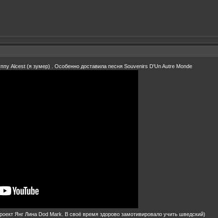
пу Alcest (я зумер) . Особенно доставила песня Souvenirs D'Un Autre Monde
роект Янг Лина Dod Mark. В своё время здорово замотивировало учить шведский)