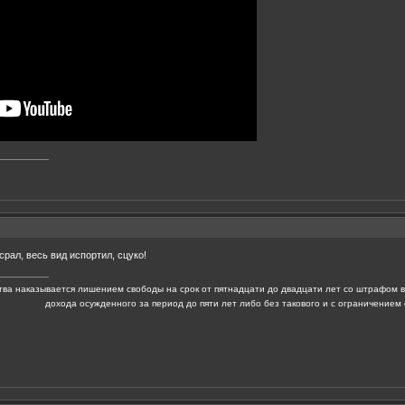
срал, весь вид испортил, сцуко!
ва наказывается лишением свободы на срок от пятнадцати до двадцати лет со штрафом в
дохода осужденного за период до пяти лет либо без такового и с ограничением