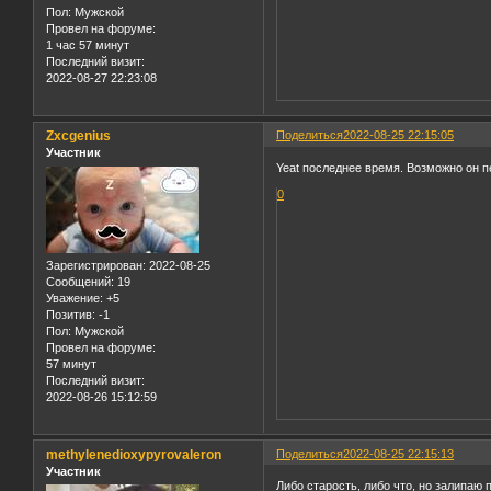
Пол:
Мужской
Провел на форуме:
1 час 57 минут
Последний визит:
2022-08-27 22:23:08
Zxcgenius
Поделиться
2022-08-25 22:15:05
Участник
Yeat последнее время. Возможно он п
0
Зарегистрирован
: 2022-08-25
Сообщений:
19
Уважение:
+5
Позитив:
-1
Пол:
Мужской
Провел на форуме:
57 минут
Последний визит:
2022-08-26 15:12:59
methylenedioxypyrovaleron
Поделиться
2022-08-25 22:15:13
Участник
Либо старость, либо что, но залипаю п