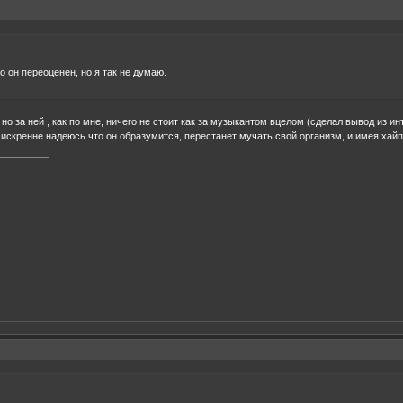
 он переоценен, но я так не думаю.
 за ней , как по мне, ничего не стоит как за музыкантом вцелом (сделал вывод из ин
 искренне надеюсь что он образумится, перестанет мучать свой организм, и имея хай