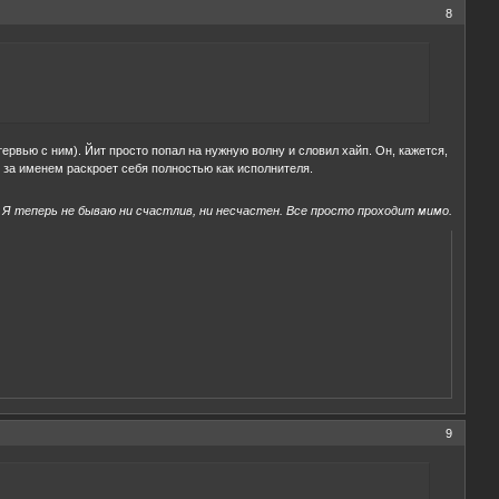
8
тервью с ним). Йит просто попал на нужную волну и словил хайп. Он, кажется,
п за именем раскроет себя полностью как исполнителя.
Я теперь не бываю ни счастлив, ни несчастен. Все просто проходит мимо.
9