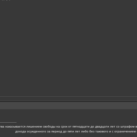
ва наказывается лишением свободы на срок от пятнадцати до двадцати лет со штрафом в
дохода осужденного за период до пяти лет либо без такового и с ограничением