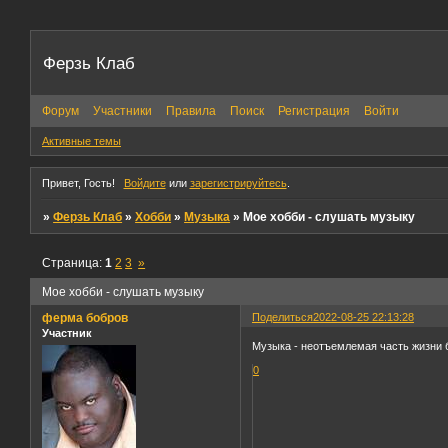
Ферзь Клаб
Форум
Участники
Правила
Поиск
Регистрация
Войти
Активные темы
Привет, Гость!
Войдите
или
зарегистрируйтесь
.
»
Ферзь Клаб
»
Хобби
»
Музыка
»
Мое хобби - слушать музыку
Страница:
1
2
3
»
Мое хобби - слушать музыку
ферма бобров
Поделиться
2022-08-25 22:13:28
Участник
Музыка - неотъемлемая часть жизни 
0