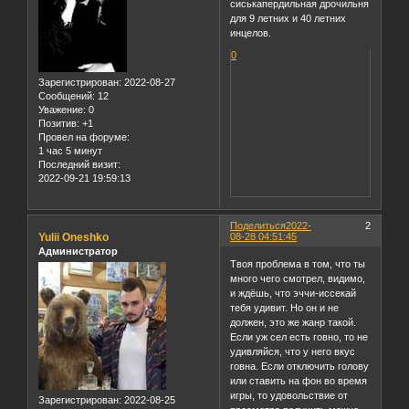
сиськапердильная дрочильня
для 9 летних и 40 летних
инцелов.
0
Зарегистрирован
: 2022-08-27
Сообщений:
12
Уважение:
0
Позитив:
+1
Провел на форуме:
1 час 5 минут
Последний визит:
2022-09-21 19:59:13
Поделиться
2022-
2
Yulii Oneshko
08-28 04:51:45
Администратор
Твоя проблема в том, что ты
много чего смотрел, видимо,
и ждёшь, что эччи-иссекай
тебя удивит. Но он и не
должен, это же жанр такой.
Если уж сел есть говно, то не
удивляйся, что у него вкус
говна. Если отключить голову
или ставить на фон во время
игры, то удовольствие от
Зарегистрирован
: 2022-08-25