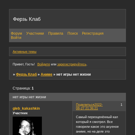
Ферзь Клаб
Форум
Участники
Правила
Поиск
Регистрация
Войти
Активные темы
Привет, Гость!
Войдите
или
зарегистрируйтесь
.
»
Ферзь Клаб
»
Аниме
»
нет игры нет жизни
Страница:
1
нет игры нет жизни
Поделиться
2022-
1
gleb_kakashkin
08-27 21:36:21
Участник
Самый переоценённый кал
который я смотрел. Все
говорили какое это ахуеное
аниме, но на деле это