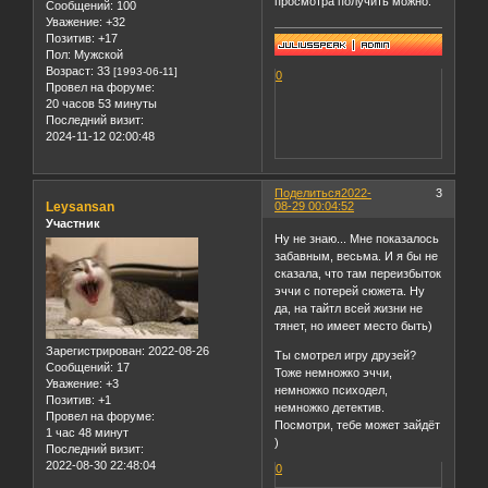
просмотра получить можно.
Сообщений:
100
Уважение:
+32
Позитив:
+17
Пол:
Мужской
Возраст:
33
[1993-06-11]
0
Провел на форуме:
20 часов 53 минуты
Последний визит:
2024-11-12 02:00:48
Поделиться
2022-
3
Leysansan
08-29 00:04:52
Участник
Ну не знаю... Мне показалось
забавным, весьма. И я бы не
сказала, что там переизбыток
эччи с потерей сюжета. Ну
да, на тайтл всей жизни не
тянет, но имеет место быть)
Зарегистрирован
: 2022-08-26
Ты смотрел игру друзей?
Сообщений:
17
Тоже немножко эччи,
Уважение:
+3
немножко психодел,
Позитив:
+1
немножко детектив.
Провел на форуме:
Посмотри, тебе может зайдёт
1 час 48 минут
)
Последний визит:
2022-08-30 22:48:04
0