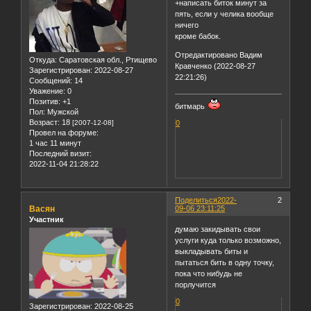
+написать биток минут за
пять, если у челика вообще
ничего
кроме бабок.
Отредактировано Вадим
Откуда:
Саратовская обл., Ртищево
Кравченко (2022-08-27
Зарегистрирован
: 2022-08-27
22:21:26)
Сообщений:
14
Уважение:
0
Позитив:
+1
битмарь
Пол:
Мужской
Возраст:
18
[2007-12-08]
0
Провел на форуме:
1 час 11 минут
Последний визит:
2022-11-04 21:28:22
Поделиться
2022-
2
Васян
09-06 23:11:25
Участник
думаю закидывать свои
услуги куда только возможно,
выкладывать биты и
пытаться бить в одну точку,
пока что нибудь не
порлучится
0
Зарегистрирован
: 2022-08-25