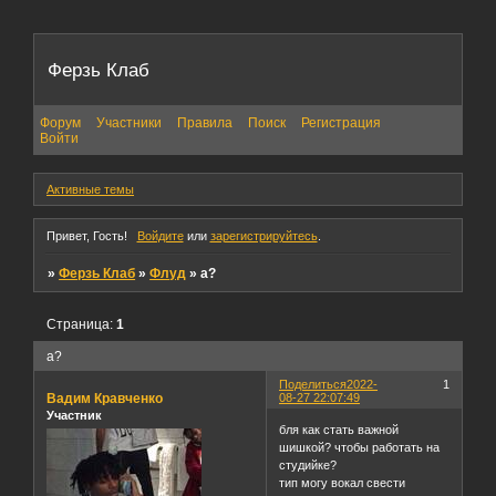
Ферзь Клаб
Форум
Участники
Правила
Поиск
Регистрация
Войти
Активные темы
Привет, Гость!
Войдите
или
зарегистрируйтесь
.
»
Ферзь Клаб
»
Флуд
»
а?
Страница:
1
а?
Поделиться
2022-
1
Вадим Кравченко
08-27 22:07:49
Участник
бля как стать важной
шишкой? чтобы работать на
студийке?
тип могу вокал свести