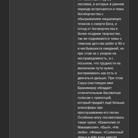
песнями, в которых в раннем
периоде встречаются и темы
богоборчества с
обыгрыванием ницшеанцих
тезисов о смерти Бога, и
отход от боговорчества в
более позднем творчестве,
так же поднимаются темы о
тяжелом детстве ребят в 90-х
и несбывшихся ожиданий, но
при этом не с укором на
несправедливость, а с
посылом, что трудности на
жизненном пути нужно
воспринимать как есть и
двигаться дальше. При этом
Саша (настоящее имя
Бранимира) обладает
отличительным басовитым
голосом с хрипотцой,
который придаёт ещё больше
атмосферы при
прослушивании его песен.
Особенно могу посоветовать
такие треки: «Евангелие от
Макиавелли», «Был», «Не
люби», «Фома», «Солнечный
день» и «Не хочу никуда