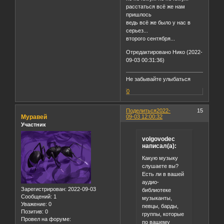
расстаться всё же нам
пришлось
ведь всё же было у нас в
серьез...
второго сентября...
Отредактировано Нико (2022-
09-03 00:31:36)
Не забывайте улыбаться
0
Поделиться
2022-
15
Муравей
09-03 12:00:32
Участник
volgovodec
написал(а):
Какую музыку
слушаете вы?
Есть ли в вашей
аудио-
Зарегистрирован
: 2022-09-03
библиотеке
Сообщений:
1
музыканты,
Уважение:
0
певцы, барды,
Позитив:
0
группы, которые
Провел на форуме:
по вашему