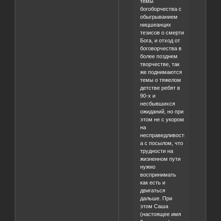
темы
богоборчества с
обыгрыванием
ницшеанцих
тезисов о смерти
Бога, и отход от
боговорчества в
более позднем
творчестве, так
же поднимаются
темы о тяжелом
детстве ребят в
90-х и
несбывшихся
ожиданий, но при
этом не с укором
на
несправедливость,
а с посылом, что
трудности на
жизненном пути
нужно
воспринимать
как есть и
двигаться
дальше. При
этом Саша
(настоящее имя