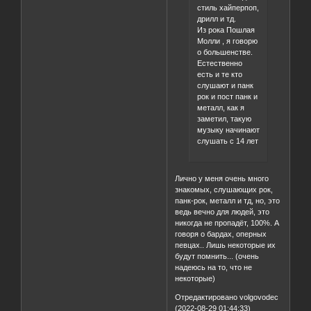
стиль хайперпоп,
дрилл и тд.
Из рока Пошлая
Молли , я говорю
о большенстве.
Естественно
есть и те кто
слушают и панк
рок и пост панк и
металл, как я
заметил, такую
музыку начинают
слушать с 14 лет
Лично у меня очень много
знакомых, слушающих рок,
панк-рок, металл и тд, но, это
ведь вечно для людей, это
никогда не пропадёт, 100%. А
говоря о бардах, оперных
певцах.. Лишь некоторые их
будут помнить... (очень
надеюсь на то, что не
некоторые)
Отредактировано volgovodec
(2022-08-29 01:44:33)