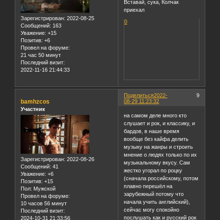
Вставай, сука, Колчак
приехал
Зарегистрирован
: 2022-08-25
0
Сообщений:
163
Уважение:
+15
Позитив:
+6
Провел на форуме:
21 час 50 минут
Последний визит:
2022-11-16 21:44:33
Поделиться
2022-
9
bamhzcos
08-29 11:23:32
Участник
на самом деле много кто
слушает и рок, и классику, и
бардов, в наше время
вообще без кайфа делить
музыку на жанры и строить
мнение о людях только по их
Зарегистрирован
: 2022-08-26
музыкальному вкусу. Сам
Сообщений:
41
жестко угорал по роцку
Уважение:
+6
(сначала российскому, потом
Позитив:
+15
плавно перешёл на
Пол:
Мужской
зарубежный потому что
Провел на форуме:
начала учить английский),
10 часов 56 минут
сейчас могу спокойно
Последний визит:
послушать как и русский рок
2024-10-31 21:33:56