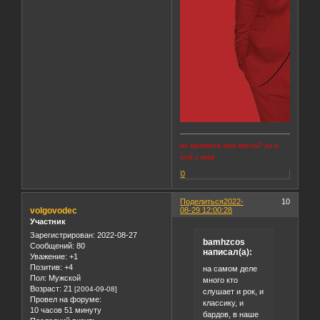
не нравится мои вкусы? да и
хуй с ним
0
Поделиться
2022-
10
volgovodec
08-29 12:00:28
Участник
Зарегистрирован
: 2022-08-27
bamhzcos
Сообщений:
80
написал(а):
Уважение:
+1
Позитив:
+4
на самом деле
Пол:
Мужской
много кто
Возраст:
21
[2004-09-08]
слушает и рок, и
Провел на форуме:
классику, и
10 часов 51 минуту
бардов, в наше