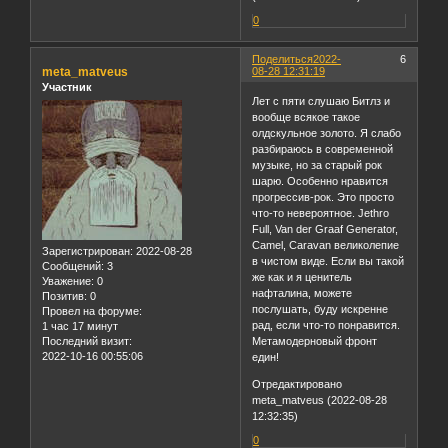
0
Поделиться
2022-
6
meta_matveus
08-28 12:31:19
Участник
Лет с пяти слушаю Битлз и
вообще всякое такое
олдскульное золото. Я слабо
разбираюсь в современной
музыке, но за старый рок
шарю. Особенно нравится
прогрессив-рок. Это просто
что-то невероятное. Jethro
Full, Van der Graaf Generator,
Camel, Caravan великолепие
Зарегистрирован
: 2022-08-28
в чистом виде. Если вы такой
Сообщений:
3
же как и я ценитель
Уважение:
0
нафталина, можете
Позитив:
0
послушать, буду искренне
Провел на форуме:
рад, если что-то понравится.
1 час 17 минут
Последний визит:
Метамодерновый фронт
2022-10-16 00:55:06
един!
Отредактировано
meta_matveus (2022-08-28
12:32:35)
0