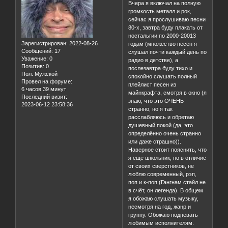
Вчера я включал на полную
громкость металл и рок,
сейчас я прослушиваю песни
80-х, завтра буду плакать от
ностальгии по 2000-20013
Зарегистрирован
: 2022-08-26
годам (множество песен я
Сообщений:
17
слушал почти каждый день по
Уважение:
0
радио в детстве), а
Позитив:
0
послезавтра буду тихо и
Пол:
Мужской
спокойно слушать полный
Провел на форуме:
плейлист песен из
6 часов 39 минут
майнкрафта, смотря в окно (я
Последний визит:
знаю, что это ОЧЕНЬ
2023-06-12 23:58:36
странно, но я так
расслабляюсь и обретаю
душевный покой (да, это
определённо очень странно
или даже страшно)).
Наверное стоит пояснить, что
я ещё школьник, но в отличие
от своих сверстников, не
люблю современный, рэп,
поп и к-поп (Гангнам стайл не
в счёт, он легенда). В общем
я обожаю слушать музыку,
несмотря на год, жанр и
группу. Обожаю подпевать
любимым исполнителям.