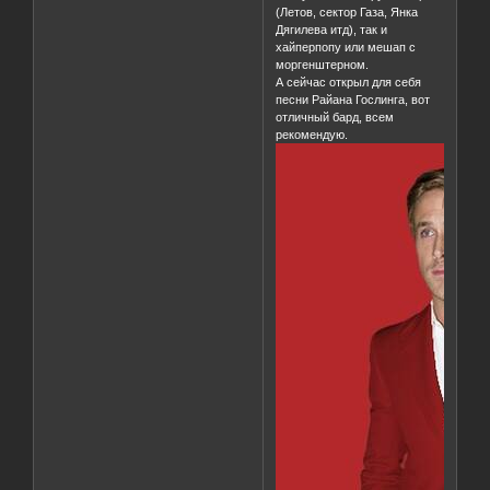
(Летов, сектор Газа, Янка
Дягилева итд), так и
хайперпопу или мешап с
моргенштерном.
А сейчас открыл для себя
песни Райана Гослинга, вот
отличный бард, всем
рекомендую.