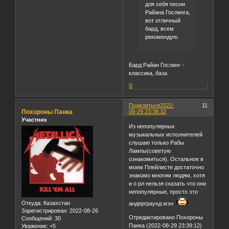
для себя песни
Райана Гослинга,
вот отличный
бард, всем
рекомендую.
Бард Райан Гослинг -
классика, база
0
Поделиться
2022-
11
Похороны Панка
08-29 23:38:32
Участник
Из непопулярных
музыкальных исполнителей
слушаю только Рабы
Лампы(советую
ознакомиться). Остальное в
моем Плейлисте достаточно
знакомо многим людям, хотя
и о рл нельзя сказать что они
непопулярные, просто это
Откуда:
Казахстан
андерграунд мэн
Зарегистрирован
: 2022-08-26
Отредактировано Похороны
Сообщений:
30
Панка (2022-08-29 23:39:12)
Уважение:
+5