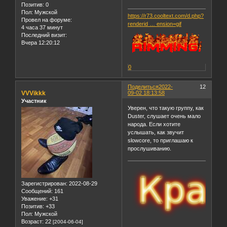
Позитив:
0
Пол:
Мужской
https://r73.cooltext.com/d.php?
Провел на форуме:
renderid … ension=gif
4 часа 37 минут
Последний визит:
Вчера 12:20:12
0
Поделиться
2022-
12
VVVikkk
09-02 18:13:58
Участник
Уверен, что такую группу, как
Duster, слушает очень мало
народа. Если хотите
услышать, как звучит
slowcore, то приглашаю к
прослушиванию.
Зарегистрирован
: 2022-08-29
Сообщений:
161
Уважение:
+31
Позитив:
+33
Пол:
Мужской
Возраст:
22
[2004-06-04]