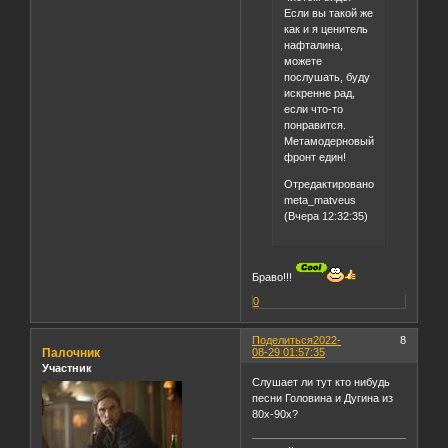
Если вы такой же
как и я ценитель
нафталина,
можете
послушать, буду
искренне рад,
если что-то
понравится.
Метамодерновый
фронт един!
Отредактировано
meta_matveus
(Вчера 12:32:35)
Браво!!!
0
Поделиться
2022-
8
Палочник
08-29 01:57:35
Участник
Слушает ли тут кто нибудь
песни Головина и Дугина из
80х-90х?