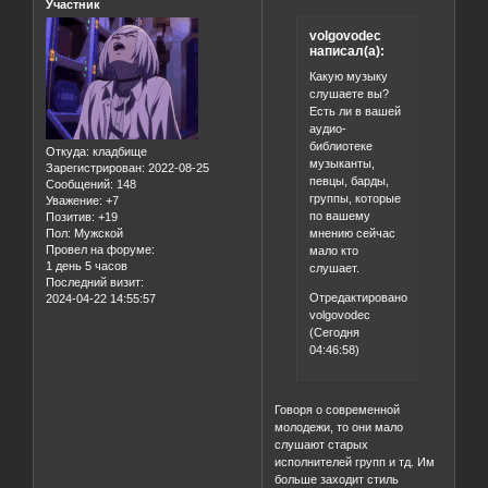
Участник
volgovodec
написал(а):
Какую музыку
слушаете вы?
Есть ли в вашей
аудио-
библиотеке
Откуда:
кладбище
музыканты,
Зарегистрирован
: 2022-08-25
певцы, барды,
Сообщений:
148
группы, которые
Уважение:
+7
по вашему
Позитив:
+19
мнению сейчас
Пол:
Мужской
Провел на форуме:
мало кто
1 день 5 часов
слушает.
Последний визит:
Отредактировано
2024-04-22 14:55:57
volgovodec
(Сегодня
04:46:58)
Говоря о современной
молодежи, то они мало
слушают старых
исполнителей групп и тд. Им
больше заходит стиль