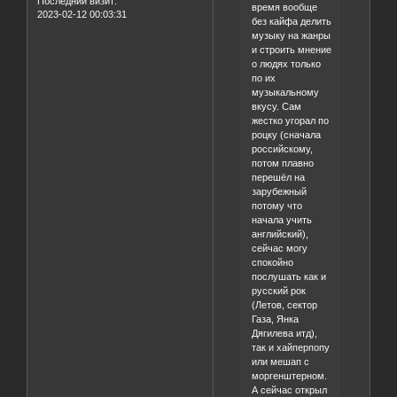
Последний визит:
время вообще
2023-02-12 00:03:31
без кайфа делить
музыку на жанры
и строить мнение
о людях только
по их
музыкальному
вкусу. Сам
жестко угорал по
роцку (сначала
российскому,
потом плавно
перешёл на
зарубежный
потому что
начала учить
английский),
сейчас могу
спокойно
послушать как и
русский рок
(Летов, сектор
Газа, Янка
Дягилева итд),
так и хайперпопу
или мешап с
моргенштерном.
А сейчас открыл