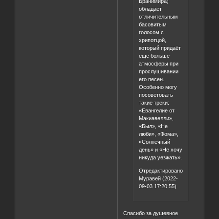
Бранимира)
обладает
отличительным
басовитым
голосом с
хрипотцой,
который придаёт
ещё больше
атмосферы при
прослушивании
его песен.
Особенно могу
посоветовать
такие треки:
«Евангелие от
Макиавелли»,
«Был», «Не
люби», «Фома»,
«Солнечный
день» и «Не хочу
никуда уезжать».
Отредактировано
Муравей (2022-
09-03 17:20:55)
Спасибо за душевное