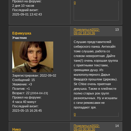
Провел на форуме:
0
2 дня 10 часов
Последний визит:
2025-09-01 13:42:43
Поделиться
2022-
13
Ефимушка
09-02 18:24:36
Участник
Слушаю представителей
сибирского панка. Антихайп
тоже слушаю, работа со
словом невероятная. Дайте
танк(!) очень хорошая группа
с приятными текстами,
греющими душу. Из
малопопулярного Дарья
Зарегистрирован
: 2022-09-02
Виардо(в прошлом Цирковь).
Сообщений:
15
Sir Chloe очень приятная
Уважение:
+3
Позитив:
+1
девушка. Также в плейлисте
Возраст:
22
[2004-04-23]
полно старых рок групп
Провел на форуме:
разноязычных. Ну и мэшапы
4 часа 40 минут
с гачи ремиксами не
Последний визит:
пропадают зря.
2023-05-15 16:26:45
0
Поделиться
2022-
14
Нико
09-03 00:30:30