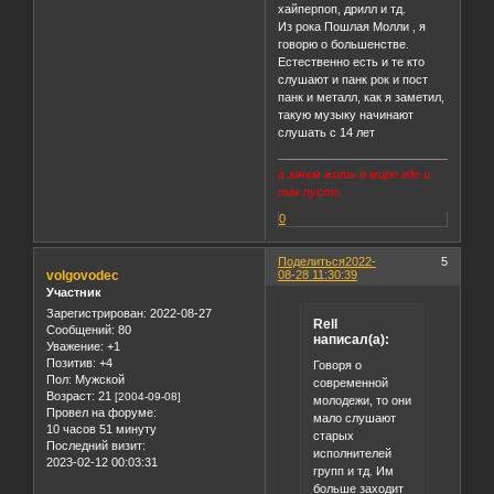
хайперпоп, дрилл и тд.
Из рока Пошлая Молли , я
говорю о большенстве.
Естественно есть и те кто
слушают и панк рок и пост
панк и металл, как я заметил,
такую музыку начинают
слушать с 14 лет
а зачем жить в мире где и
так пусто
0
Поделиться
2022-
5
volgovodec
08-28 11:30:39
Участник
Зарегистрирован
: 2022-08-27
Rell
Сообщений:
80
написал(а):
Уважение:
+1
Позитив:
+4
Говоря о
Пол:
Мужской
современной
Возраст:
21
[2004-09-08]
молодежи, то они
Провел на форуме:
мало слушают
10 часов 51 минуту
старых
Последний визит:
исполнителей
2023-02-12 00:03:31
групп и тд. Им
больше заходит