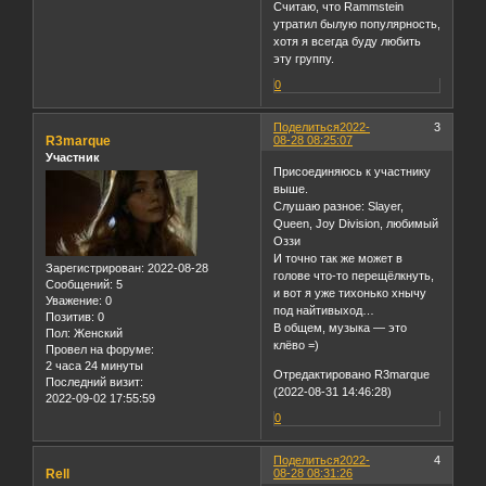
Считаю, что Rammstein
утратил былую популярность,
хотя я всегда буду любить
эту группу.
0
Поделиться
2022-
3
R3marque
08-28 08:25:07
Участник
Присоединяюсь к участнику
выше.
Слушаю разное: Slayer,
Queen, Joy Division, любимый
Оззи
И точно так же может в
Зарегистрирован
: 2022-08-28
голове что-то перещёлкнуть,
Сообщений:
5
и вот я уже тихонько хнычу
Уважение:
0
под найтивыход…
Позитив:
0
В общем, музыка — это
Пол:
Женский
клёво =)
Провел на форуме:
2 часа 24 минуты
Отредактировано R3marque
Последний визит:
(2022-08-31 14:46:28)
2022-09-02 17:55:59
0
Поделиться
2022-
4
Rell
08-28 08:31:26