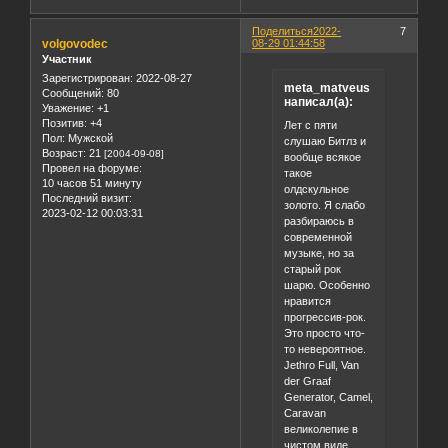
Поделиться
2022-
7
volgovodec
08-29 01:44:58
Участник
Зарегистрирован
: 2022-08-27
meta_matveus
Сообщений:
80
написал(а):
Уважение:
+1
Позитив:
+4
Лет с пяти
Пол:
Мужской
слушаю Битлз и
Возраст:
21
[2004-09-08]
вообще всякое
Провел на форуме:
такое
10 часов 51 минуту
олдскульное
Последний визит:
золото. Я слабо
2023-02-12 00:03:31
разбираюсь в
современной
музыке, но за
старый рок
шарю. Особенно
нравится
прогрессив-рок.
Это просто что-
то невероятное.
Jethro Full, Van
der Graaf
Generator, Camel,
Caravan
великолепие в
чистом виде.