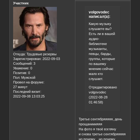
Участник
volgovodec
написал(а):
Какую музыку
слушаете вы?
Есть ли в вашей
аудио-
библиотеке
музыканты,
певцы, барды,
Откуда:
Трудовые резервы
группы, которые
Зарегистрирован
: 2022-09-03
Сообщений:
3
по вашему
Уважение:
0
мнению сейчас
Позитив:
0
мало кто
Пол:
Мужской
слушает.
Провел на форуме:
27 минут
Отредактировано
Последний визит:
volgovodec
2022-09-08 13:03:25
(2022-08-28
01:46:58)
Третье сентябряяяяя, день
прощанииияяя
На фото я твоё взгляну
и снова третье сентябряяяяя
но почему... но почему...