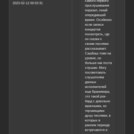
самого первого
2023-02-12 00:03:31
прослушивания
поразил, гений
опередивший
время. Особенно
если записи
концертов
посмотреть, где
он сказки к
своим песнями
рассказывает.
СашБаш тоже на
уровне, но
больше как поэта
слушаю. Могу
посоветовать
слушателям
данных
исполнителей
еще Бранимира,
это такой рок-
бард с довольно
мрачными, но
терзающими
душу песнями, в
которых в
раннем периоде
встречаются и