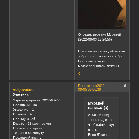
Отредактировано Муравей
(2022-09-03 17:20:55)
Но сколь ни хапай добра – не
забрать на тот свет серебра.
Все земные пути
можжевельником ложены.
0
Поделиться
2022-
16
volgovodec
09-05 07:00:39
Участник
Зарегистрирован
: 2022-08-27
Муравей
Сообщений:
80
написал(а):
Уважение:
+1
Позитив:
+4
Я зашёл сюда
Пол:
Мужской
только ради того,
Возраст:
21
[2004-09-08]
чтоб найти такую
Провел на форуме:
статью.
10 часов 51 минуту
Веня Д’ркин с
Последний визит: