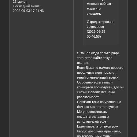
13 минут
мнению сейчас
Последний визит:
мало кто
2022-09-03 17:21:43
слушает.
Отредактировано
volgovodec
(2022-08-28
00:46:58)
Я зашёл сюда только ради
того, чтоб найти такую
статью.
Веня Д’ркин с самого первого
прослушивания поразил,
гений опередивший время.
Особенно если записи
концертов посмотреть, где он
сказки к своим песнями
рассказывает.
СашБаш тоже на уровне, но
больше как поэта слушаю.
Могу посоветовать
слушателям данных
исполнителей еще
Бранимира, это такой рок-
бард с довольно мрачными,
но терзающими душу