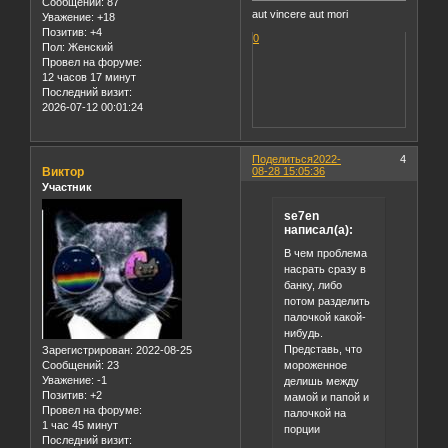
Сообщений:
87
aut vincere aut mori
Уважение:
+18
Позитив:
+4
0
Пол:
Женский
Провел на форуме:
12 часов 17 минут
Последний визит:
2026-07-12 00:01:24
Поделиться
2022-
4
Виктор
08-28 15:05:36
Участник
se7en
написал(а):
В чем проблема
насрать сразу в
банку, либо
потом разделить
палочкой какой-
нибудь.
Представь, что
Зарегистрирован
: 2022-08-25
мороженное
Сообщений:
23
Уважение:
-1
делишь между
Позитив:
+2
мамой и папой и
Провел на форуме:
палочкой на
1 час 45 минут
порции
Последний визит: