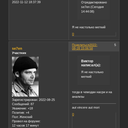
2022-11-12 18:37:39
Отредактировано
se7en (Сегодня
14:44:08)
Я не настолько меткий
0
Поделиться
2022-
5
se7en
08-28 15:06:58
Участник
Виктор
написал(а):
Я не настолько
меткий
тогда в чемодан насри и на
анализы
Зарегистрирован
: 2022-08-25
Сообщений:
87
aut vincere aut mori
Уважение:
+18
Позитив:
+4
0
Пол:
Женский
Провел на форуме:
12 часов 17 минут