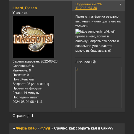
Поделиться
2023-
7
Lizard_Plesen
11-29 21:37:30
Участник
Пакет от пятёрочка реально
выручает, нужно одеть его на
толчок и
прямо в него, потом в
баночку набрать это всего и
остальное уже в пакете,
можно выбрасывать )))
Зарегистрирован
: 2022-08-28
Лиза, блин 😫
Сообщений:
6
0
Уважение:
0
Позитив:
0
Пол:
Женский
Возраст:
25
[2000-09-01]
Провел на форуме:
2 часа 44 минуты
Последний визит:
2024-03-04 08:41:11
Страница:
1
»
Ферзь Клаб
»
Флуд
»
Срочно, как собрать кал в банку?