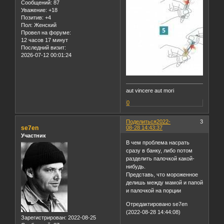
Сообщений:
87
Уважение:
+18
Позитив:
+4
Пол:
Женский
Провел на форуме:
12 часов 17 минут
Последний визит:
2026-07-12 00:01:24
aut vincere aut mori
0
Поделиться
2022-
3
se7en
08-28 14:43:37
Участник
В чем проблема насрать
сразу в банку, либо потом
разделить палочкой какой-
нибудь.
Представь, что мороженное
делишь между мамой и папой
и палочкой на порции
Отредактировано se7en
(2022-08-28 14:44:08)
Зарегистрирован
: 2022-08-25