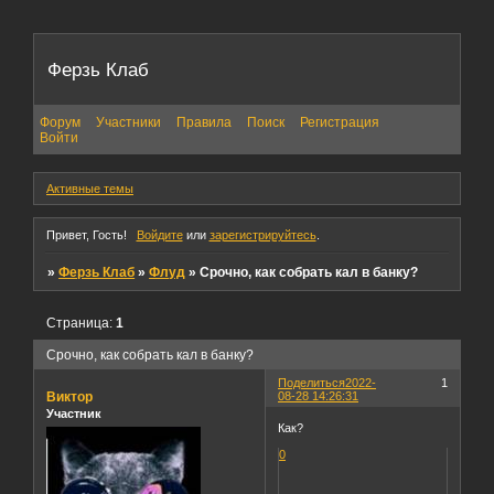
Ферзь Клаб
Форум
Участники
Правила
Поиск
Регистрация
Войти
Активные темы
Привет, Гость!
Войдите
или
зарегистрируйтесь
.
»
Ферзь Клаб
»
Флуд
»
Срочно, как собрать кал в банку?
Страница:
1
Срочно, как собрать кал в банку?
Поделиться
2022-
1
Виктор
08-28 14:26:31
Участник
Как?
0