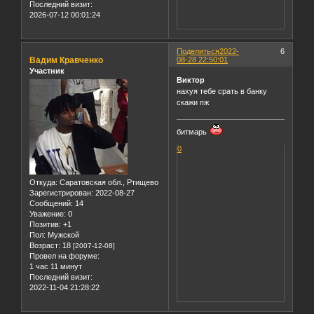
Последний визит:
2026-07-12 00:01:24
Поделиться
2022-
6
Вадим Кравченко
08-28 22:50:01
Участник
Виктор
нахуя тебе срать в банку
скажи пж
битмарь
0
Откуда:
Саратовская обл., Ртищево
Зарегистрирован
: 2022-08-27
Сообщений:
14
Уважение:
0
Позитив:
+1
Пол:
Мужской
Возраст:
18
[2007-12-08]
Провел на форуме:
1 час 11 минут
Последний визит:
2022-11-04 21:28:22