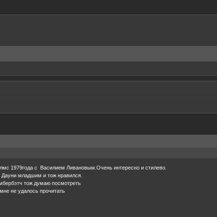
лмс 1979года с Василием Ливановым.Очень интересно и стилево.
 Дауни младшим и тож нравился.
мбербэтч тож думаю посмотреть
 мне не удалось прочитать