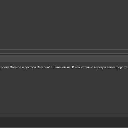
рлока Холмса и доктора Ватсона" с Ливановым. В нём отлично передан атмосфера т