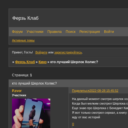
Ферзь Клаб
Форум
Участники
Правила
Поиск
Регистрация
Войти
Активные темы
Привет, Гость!
Войдите
или
зарегистрируйтесь
.
»
Ферзь Клаб
»
Кино
»
кто лучший Шерлок Холмс?
Страница:
1
кто лучший Шерлок Холмс?
P.zvor
Поделиться
2022-08-28 15:45:52
Участник
На данный момент смотрю шерлок хо
Когда был мелким смотрел Шерлока с
Еще знаю про Шерлока с Бенедикт Ка
Я вот только смотрел сериал, а книгу
жду от вас историй
0