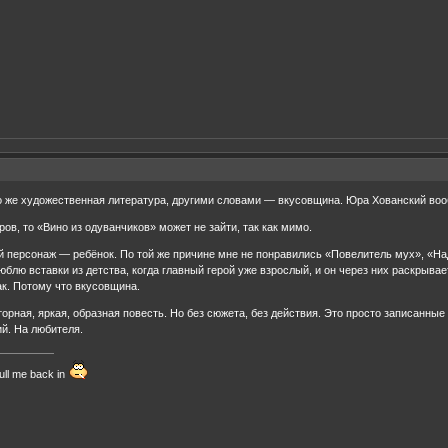
 же художественная литература, другими словами — вкусовщина. Юра Хованский вообщ
ов, то «Вино из одуванчиков» может не зайти, так как мимо.
й персонаж — ребёнок. По той же причине мне не понравились «Повелитель мух», «На
юблю вставки из детства, когда главный герой уже взрослый, и он через них раскрыва
ак. Потому что вкусовщина.
торная, яркая, образная повесть. Но без сюжета, без действия. Это просто записанн
й. На любителя.
ull me back in