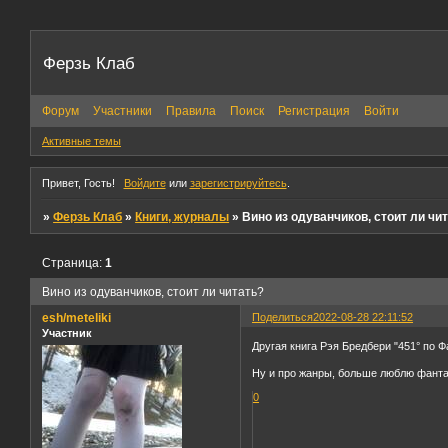
Ферзь Клаб
Форум
Участники
Правила
Поиск
Регистрация
Войти
Активные темы
Привет, Гость!
Войдите
или
зарегистрируйтесь
.
»
Ферзь Клаб
»
Книги, журналы
»
Вино из одуванчиков, стоит ли чи
Страница:
1
Вино из одуванчиков, стоит ли читать?
esh/meteliki
Поделиться
2022-08-28 22:11:52
Участник
Другая книга Рэя Бредбери "451° по Ф
Ну и про жанры, больше люблю фантас
0