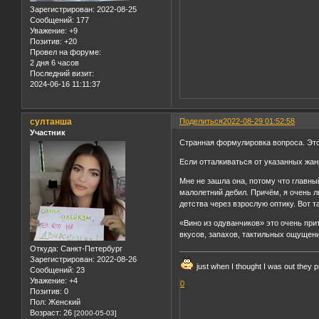
Зарегистрирован
: 2022-08-25
Сообщений:
177
Уважение:
+9
Позитив:
+20
Провел на форуме:
2 дня 6 часов
Последний визит:
2024-06-16 11:11:37
султанша
Поделиться
2022-08-29 01:52:58
Участник
Странная формулировка вопроса. Это
Если отталкиваться от указанных жанр
Мне не зашла она, потому что главны
малолетний дебил. Причём, я очень л
детства через взрослую оптику. Вот т
«Вино из одуванчиков» это очень при
вкусов, запахов, тактильных ощущени
Откуда:
Санкт-Петербург
Зарегистрирован
: 2022-08-26
just when I thought I was out they p
Сообщений:
23
Уважение:
+4
0
Позитив:
0
Пол:
Женский
Возраст:
26
[2000-05-03]