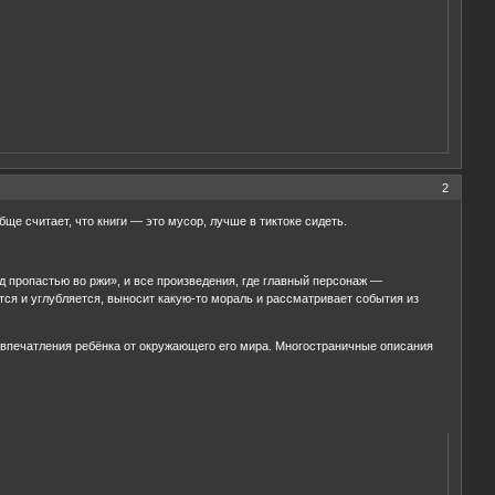
2
е считает, что книги — это мусор, лучше в тиктоке сидеть.
д пропастью во ржи», и все произведения, где главный персонаж —
ется и углубляется, выносит какую-то мораль и рассматривает события из
ые впечатления ребёнка от окружающего его мира. Многостраничные описания