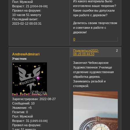
Из какого материала было
Пол:
Мужской
изготовлено ваше творение?
Возраст:
21
[2004-09-08]
Провел на форуме:
Какие ошибки вы допускали
10 часов 51 минуту
при работе с деревом?
Последний визит:
Делитесь своим творчеством
2023-02-12 00:03:31
и советами в работе с
деревом!
0
Поделиться
2022-
2
AndrewAdmirari
08-29 09:44:53
Участник
Закончил Чебоксарское
Художественное Училище
отделение художественная
обработка дерева.
Занимаюсь резьбой и
столяркой.
Зарегистрирован
: 2022-08-27
Сообщений:
10
Уважение:
+5
Позитив:
0
Пол:
Мужской
Возраст:
31
[1995-03-06]
Провел на форуме:
1 час 51 минуту