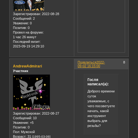
Зарегистрирован
: 2022-08-28
Сообщений:
2
Уважение:
0
Позитив:
0
Провел на форуме:
1 час 26 минут
Последний визит:
2023-09-19 14:29:10
Поделиться
2022-
8
AndrewAdmirari
09-02 16:15:00
Участник
Госля
написал(а):
Доброго времени
суток
уважаемые, с
чего посоветуете
начать, какой
Зарегистрирован
: 2022-08-27
инструмент
Сообщений:
10
выбрать для
Уважение:
+5
резьбы?
Позитив:
0
Пол:
Мужской
Возраст:
31
[1995-03-06]