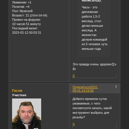
написал(а):
Уважение:
+1
Позитив:
+4
Часы - это
Пол:
Мужской
дипломная
Возраст:
21
[2004-09-08]
работа 1,5-2
Провел на форуме:
месяца, стол
10 часов 51 минуту
делал меньше
Последний визит:
месяца. А
2023-02-12 00:03:31
иконостас
делали командой
из 5 человек чуть
меньше года
Это правда очень здорово👏✊
👍
0
Поделиться
2022-
7
Госля
09-01 14:24:50
Участник
Доброго времени суток
уважаемые, с чего
посоветуете начать, какой
инструмент выбрать для
резьбы?
0