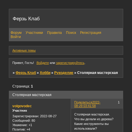
Ферзь Клаб
Форум
Участники
Правила
Поиск
Регистрация
Войти
Активные темы
Привет, Гость!
Войдите
или
зарегистрируйтесь
.
»
Ферзь Клаб
»
Хобби
»
Рукоделие
»
Столярная мастерская
Страница:
1
Столярная мастерская
Поделиться
2022-
1
volgovodec
08-29 03:41:58
Участник
Столярная мастерская.
Зарегистрирован
: 2022-08-27
Что вы делали из дерева?
Сообщений:
80
Какие инструменты вы
Уважение:
+1
использовали?
Позитив:
+4