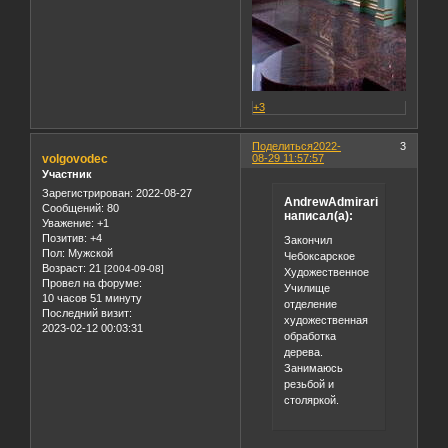
+3
Поделиться
2022-
3
volgovodec
08-29 11:57:57
Участник
Зарегистрирован
: 2022-08-27
AndrewAdmirari
Сообщений:
80
написал(а):
Уважение:
+1
Позитив:
+4
Закончил
Пол:
Мужской
Чебоксарское
Возраст:
21
[2004-09-08]
Художественное
Провел на форуме:
Училище
10 часов 51 минуту
отделение
Последний визит:
художественная
2023-02-12 00:03:31
обработка
дерева.
Занимаюсь
резьбой и
столяркой.