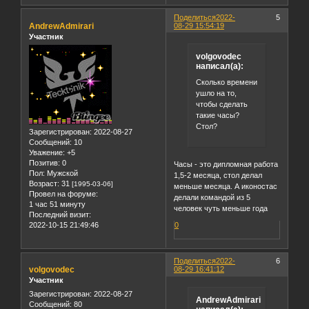
Поделиться
2022-
5
AndrewAdmirari
08-29 15:54:19
Участник
volgovodec
написал(а):
Сколько времени
ушло на то,
чтобы сделать
такие часы?
Стол?
Зарегистрирован
: 2022-08-27
Сообщений:
10
Уважение:
+5
Позитив:
0
Часы - это дипломная работа
Пол:
Мужской
1,5-2 месяца, стол делал
Возраст:
31
[1995-03-06]
меньше месяца. А иконостас
Провел на форуме:
делали командой из 5
1 час 51 минуту
человек чуть меньше года
Последний визит:
0
2022-10-15 21:49:46
Поделиться
2022-
6
volgovodec
08-29 16:41:12
Участник
Зарегистрирован
: 2022-08-27
AndrewAdmirari
Сообщений:
80