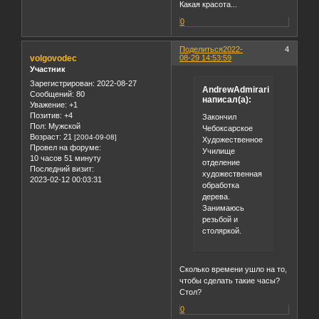
Какая красота...
0
Поделиться
2022-
4
volgovodec
08-29 14:53:59
Участник
Зарегистрирован
: 2022-08-27
AndrewAdmirari
Сообщений:
80
написал(а):
Уважение:
+1
Позитив:
+4
Закончил
Пол:
Мужской
Чебоксарское
Возраст:
21
[2004-09-08]
Художественное
Провел на форуме:
Училище
10 часов 51 минуту
отделение
Последний визит:
художественная
2023-02-12 00:03:31
обработка
дерева.
Занимаюсь
резьбой и
столяркой.
Сколько времени ушло на то,
чтобы сделать такие часы?
Стол?
0