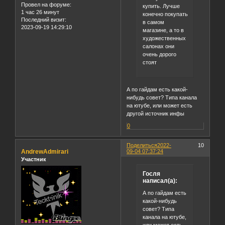
Провел на форуме:
купить. Лучше
1 час 26 минут
конечно покупать
Последний визит:
в самом
2023-09-19 14:29:10
магазине, а то в
художественных
салонах они
очень дорого
стоят
А по гайдам есть какой-
нибудь совет? Типа канала
на ютубе, или может есть
другой источник инфы
0
Поделиться
2022-
10
AndrewAdmirari
09-04 07:37:24
Участник
Госля
написал(а):
А по гайдам есть
какой-нибудь
совет? Типа
канала на ютубе,
или может есть