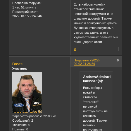
Провел на форуме:
Есть наборы ножей и
1 час 51 минуту
стамесок "татьянка"
Последний визит:
неплохой инструмент и не
2022-10-15 21:49:46
слишком дорогой. Так-же
можно и поштучно их купить.
Лучше конечно покупать в
самом магазине, а то в
художественных салонах они
очень дорого стоят
0
Поделиться
2022-
9
Госля
09-02 21:28:59
Участник
AndrewAdmirari
написал(а):
Есть наборы
ножей и
стамесок
"татьянка"
неплохой
инструмент и не
слишком
Зарегистрирован
: 2022-08-28
дорогой. Так-же
Сообщений:
2
Уважение:
0
можно и
Позитив:
0
поштучно их