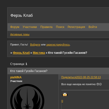
Ферзь Клаб
Форум
Участники
Правила
Поиск
Регистрация
Войти
Активные темы
Привет, Гость!
Войдите
или
зарегистрируйтесь
.
»
Ферзь Клаб
»
Мистика
»
Кто такой Гусейн Гасанов?
Страница:
1
Кто такой Гусейн Гасанов?
piaNINA
Поделиться
2022-08-25 22:58:13
Участник
Все еще нихера не понятно 😞😕
0