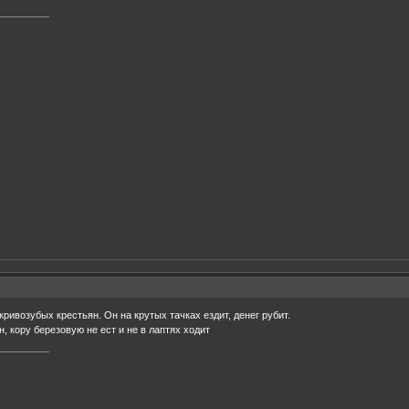
кривозубых крестьян. Он на крутых тачках ездит, денег рубит.
н, кору березовую не ест и не в лаптях ходит