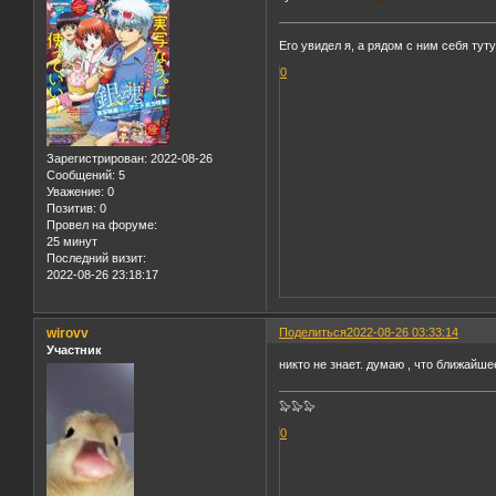
Его увидел я, а рядом с ним себя тут
0
Зарегистрирован
: 2022-08-26
Сообщений:
5
Уважение:
0
Позитив:
0
Провел на форуме:
25 минут
Последний визит:
2022-08-26 23:18:17
wirovv
Поделиться
2022-08-26 03:33:14
Участник
никто не знает. думаю , что ближайш
🦭🦭🦭
0