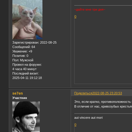
~дайте мне три дня~
0
Зарегистрирован
: 2022-08-25
Сообщений:
64
Уважение:
+9
Позитив:
0
Пол:
Мужской
Провел на форуме:
4 часа 40 минут
Последний визит:
2025-04-11 19:12:18
se7en
Поделиться
2022-08-25 23:20:53
Участник
Это, если кратко, противоположность 
В отличие от нас, кривозубых крестья
aut vincere aut mori
0