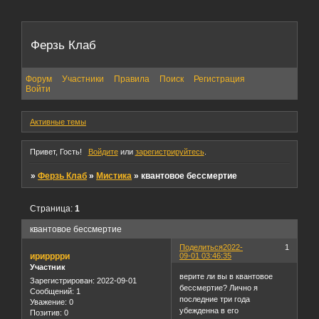
Ферзь Клаб
Форум
Участники
Правила
Поиск
Регистрация
Войти
Активные темы
Привет, Гость!
Войдите
или
зарегистрируйтесь
.
»
Ферзь Клаб
»
Мистика
»
квантовое бессмертие
Страница:
1
квантовое бессмертие
Поделиться
2022-
1
ирирррри
09-01 03:46:35
Участник
верите ли вы в квантовое
Зарегистрирован
: 2022-09-01
бессмертие? Лично я
Сообщений:
1
последние три года
Уважение:
0
убежденна в его
Позитив:
0