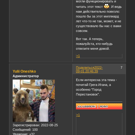
могли функционировать и
читать этот текст
. И ведь
нам действительно повезло:
пошло бы за этот миллиард
лет что-то не так, может, и не
существовало бы нас с вами
совсем.
Вот так. А теперь,
пожалуйста, кто-нибудь
отвезите меня домой.
+1
Поделиться
2022-
7
Yulii Oneshko
09-01 20:46:39
Администратор
Если интересна эта тема -
почитай Грега Игана, а
особенно "Город
Перестановок".
+1
Зарегистрирован
: 2022-08-25
Сообщений:
100
Уважение:
+32