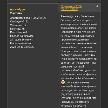
Поделиться
2022-
6
noreadygo
09-01 17:16:56
Участник
Разочарую вас, "квантовое
Зарегистрирован
: 2022-08-28
бессмертие" -- это просто
Сообщений:
21
жонглирование физическими
Уважение:
+7
терминами в обычной жизни.
Позитив:
+5
Проблема в том, что ничего
Пол:
Мужской
из того, что вы написали, к
Провел на форуме:
14 часов 56 минут
проявлению квантовых
Последний визит:
физических законов не имеет
2022-09-11 18:43:29
ни малейшего отношения.
Поверьте, квантовая физика
вообще о другом -- не о том,
что в какой-то реальности вы
выжили или не выжили -- вы
слишком "крупный"
физический объект для того,
чтобы квантовые эффекты и
законы могли бы проявиться
. На вашем и моем
масштабе квантовая физика
переходит в классическую
(ту, которую вы в школе
изучали), а это означает, что
никогда вы не сможете
испытать на себе те