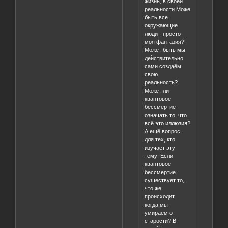
жизнь, в своей
реальности.Может
быть все
окружающие
люди - просто
моя фантазия?
Может быть мы
действительно
сами создаём
свою
реальность?
Может ли
квантовое
бессмертие
означать то, что
всё это иллюзия?
А ещё вопрос
для тех, кто
изучает эту
тему: Если
квантовое
бессмертие
существует то,
что же
происходит,
когда мы
умираем от
старости? В