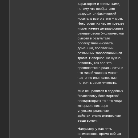
характером и привычками,
потому что необратимо
разрушится физический
носитель всего этого -- мозг.
Некоторым из нас не повезет
и мозг начнет деградировать
раньше своей биологической
смерти в результате
последствий инсульта,
деменции, проявлений
различных заболеваний или
травм. Наверное, не нужно
пояснять, как все это
проявляется в реальности, и
что живой человек может
частично или полностью
потерять свою личность.
Мне не нравится в подобных
"квантовому бессмертию"
псевдотеориях то, что люди,
которые в них верят,
упускают реальные
действительно интересные
вещи вокруг.
Например, у вас есть
возможность прямо сейчас