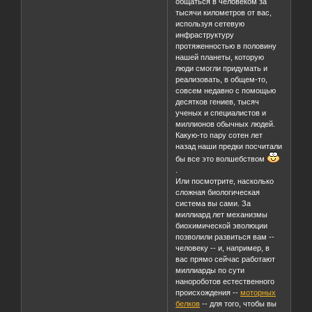
общаться в человеком за
тысячи километров от вас,
используя сетевую
инфраструктуру
протяженностью в половину
нашей планеты, которую
люди смогли придумать и
реализовать, в общем-то,
совсем недавно с помощью
десятков гениев, тысяч
ученых и специалистов и
миллионов обычных людей.
Какую-то пару сотен лет
назад наши предки посчитали
бы все это волшебством
.
Или посмотрите, насколько
сложная биологическая
система вы сами. За
миллиард лет механизмы
биохимической эволюции
позволили развиться вам --
человеку -- и, например, в
вас прямо сейчас работают
миллиарды по сути
нанороботов естественного
происхождения --
моторных
белков
-- для того, чтобы вы