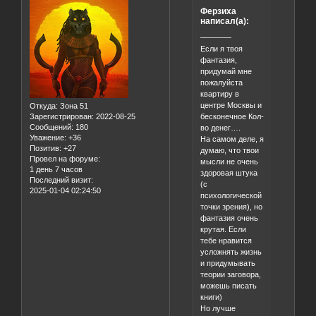
Ферзиха
написал(а):
————
Если я твоя
фантазия,
придумай мне
пожалуйста
квартиру в
центре Москвы и
Откуда:
Зона 51
бесконечное Кол-
Зарегистрирован
: 2022-08-25
Сообщений:
180
во денег….
Уважение:
+36
На самом деле, я
Позитив:
+27
думаю, что твои
Провел на форуме:
мысли не очень
1 день 7 часов
здоровая штука
Последний визит:
(с
2025-01-04 02:24:50
психологической
точки зрения), но
фантазия очень
крутая. Если
тебе нравится
усложнять жизнь
и придумывать
теории заговора,
можешь писать
книги)
Но лучше