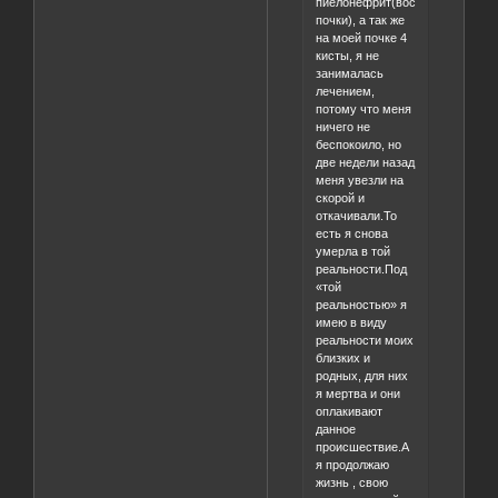
пиелонефрит(воспаление
почки), а так же
на моей почке 4
кисты, я не
занималась
лечением,
потому что меня
ничего не
беспокоило, но
две недели назад
меня увезли на
скорой и
откачивали.То
есть я снова
умерла в той
реальности.Под
«той
реальностью» я
имею в виду
реальности моих
близких и
родных, для них
я мертва и они
оплакивают
данное
происшествие.А
я продолжаю
жизнь , свою