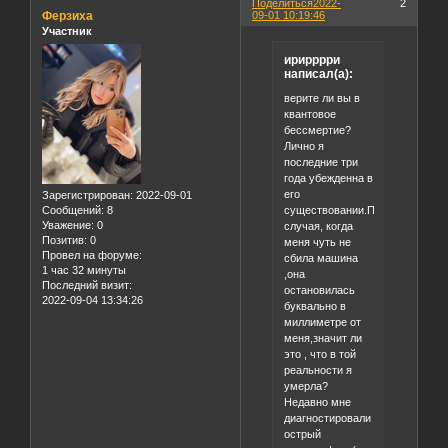
Поделиться
2022-
2
Ферзиха
09-01 10:19:46
Участник
ирирррри
написал(а):
верите ли вы в
квантовое
бессмертие?
Лично я
последние три
года убежденна в
его
Зарегистрирован
: 2022-09-01
существовании.После
Сообщений:
8
Уважение:
0
случая, когда
Позитив:
0
меня чуть не
Провел на форуме:
сбила машина
1 час 32 минуты
,она
Последний визит:
остановилась
2022-09-04 13:34:26
буквально в
миллиметре от
меня,значит ли
это , что в той
реальности я
умерла?
Недавно мне
диагностировали
острый