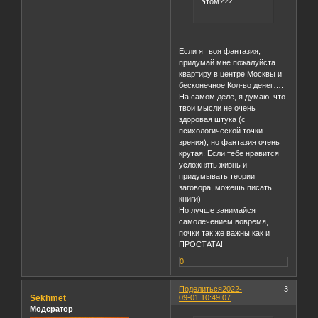
этом???
————
Если я твоя фантазия,
придумай мне пожалуйста
квартиру в центре Москвы и
бесконечное Кол-во денег….
На самом деле, я думаю, что
твои мысли не очень
здоровая штука (с
психологической точки
зрения), но фантазия очень
крутая. Если тебе нравится
усложнять жизнь и
придумывать теории
заговора, можешь писать
книги)
Но лучше занимайся
самолечением вовремя,
почки так же важны как и
ПРОСТАТА!
0
Поделиться
2022-
3
Sekhmet
09-01 10:49:07
Модератор