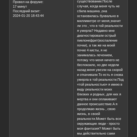
существовании.После
Провел на форуме:
случая, когда меня чуть не
17 минут
Последний визит:
сбила машина ,она
2024-01-20 18:43:44
остановилась буквально в
миллиметре от меня,значит
ли это , что в той реальности
я умерла? Недавно мне
диагностировали острый
пиелонефрит(воспаление
почки), а так же на моей
почке 4 кисты, я не
занималась лечением,
потому что меня ничего не
беспокоило, но две недели
назад меня увезли на скорой
и откачивали.То есть я снова
умерла в той реальности.Под
«той реальностью» я имею в
виду реальности моих
близких и родных, для них я
мертва и они оплакивают
данное происшествие.А я
продолжаю жизнь , свою
жизнь, в своей
реальности.Может быть все
окружающие люди - просто
моя фантазия? Может быть
мы действительно сами