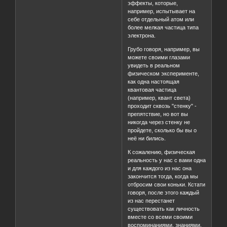
эффекты, которые,
например, испытывает на
себе отдельный атом или
более мелкая частица типа
электрона.
Грубо говоря, например, вы
можете своими глазами
увидеть в реальном
физическом эксперименте,
как одна настоящая
квантовая частица
(например, квант света)
проходит сквозь "стенку" -
препятствие, но вот вы
никогда через стенку не
пройдете, сколько бы вы о
неё ни бились.
К сожалению, физическая
реальность у нас с вами одна
и для каждого из нас она
закончится тогда, когда мы
отбросим свои коньки. Кстати
говоря, после этого каждый
из нас перестанет
существовать как личность
вместе со всеми своими
воспоминаниями, знаниями,