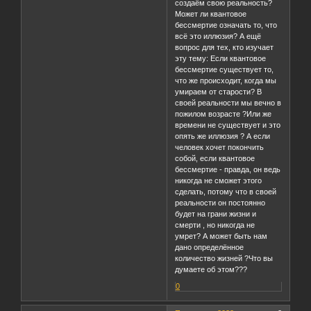
создаём свою реальность?
Может ли квантовое
бессмертие означать то, что
всё это иллюзия? А ещё
вопрос для тех, кто изучает
эту тему: Если квантовое
бессмертие существует то,
что же происходит, когда мы
умираем от старости? В
своей реальности мы вечно в
пожилом возрасте ?Или же
времени не существует и это
опять же иллюзия ? А если
человек хочет покончить
собой, если квантовое
бессмертие - правда, он ведь
никогда не сможет этого
сделать, потому что в своей
реальности он постоянно
будет на грани жизни и
смерти , но никогда не
умрет? А может быть нам
дано определённое
количество жизней ?Что вы
думаете об этом???
0