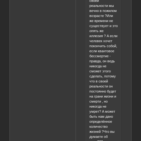
своей
реальности мы
вечно в пожилом
возрасте ?Или
же времени не
существует и это
опять же
иллюзия ? А если
человек хочет
покончить собой,
если квантовое
бессмертие -
правда, он ведь
никогда не
сможет этого
сделать, потому
что в своей
реальности он
постоянно будет
на грани жизни и
смерти , но
никогда не
умрет? А может
быть нам дано
определённое
количество
жизней ?Что вы
думаете об