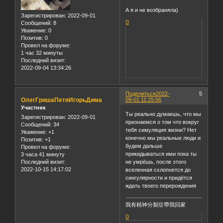
А я и не возбраняла)
Зарегистрирован
: 2022-09-01
0
Сообщений:
8
Уважение:
0
Позитив:
0
Провел на форуме:
1 час 32 минуты
Последний визит:
2022-09-04 13:34:26
Поделиться
2022-
5
ОлегГришаПетяИгорьДима
09-01 11:25:56
Участник
Ты реально думаешь, что мы
Зарегистрирован
: 2022-09-01
признаемся о том что вокруг
Сообщений:
34
тебя симуляция жизни? Нет
Уважение:
+1
конечно мы реальные люди и
Позитив:
+1
будем дальше
Провел на форуме:
прикидываться ими пока ты
3 часа 41 минуту
Последний визит:
не умрёшь, после этого
2022-10-15 14:17:02
вселенная схлопнется до
сингулярности и придётся
ждать твоего перерождения
我有精神分裂症帶我回家
0