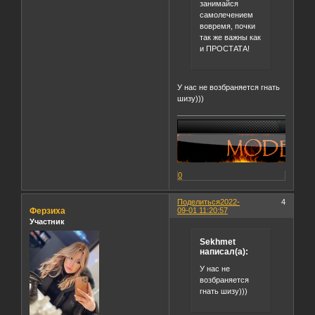
занимайся
самолечением
вовремя, почки
так же важны как
и ПРОСТАТА!
У нас не возбраняется гнать
шизу)))
0
Поделиться
2022-
4
Ферзиха
09-01 11:20:57
Участник
Sekhmet
написал(а):
У нас не
возбраняется
гнать шизу)))