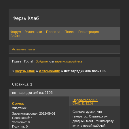
Ферзь Клаб
Форум
Участники
Правила
Поиск
Регистрация
Войти
Активные темы
Привет, Гость!
Войдите
или
зарегистрируйтесь
.
»
Ферзь Клаб
»
Автомобили
»
нет зарядки акб ваз2106
Страница:
1
нет зарядки акб ваз2106
Поделиться
2022-
1
Corvus
09-01 11:12:02
Участник
Сначала думал, что
Зарегистрирован
: 2022-09-01
генератор. Оказался он,
Сообщений:
4
диодный мост. Решил сразу
Уважение:
0
купить новый рабочий,
Позитив:
0