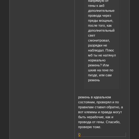
напрямую от
гены к акб
дополнительные
провода через
преды мощные,
после того, как
дополнительный
свет
смонитровал,
разрядки не
наблюдал. Плюс
мб ты не натянул
нормально
ремень? Или
шкив на гене по
пизде, или сам
ремень
ремень в идеальном
состоянии, проверял и по
правилам ставил обратно, а
вот клеммы и правда могут
быть нерабочие, как и
провода от гены. Спасибо,
проверю тоже.
0