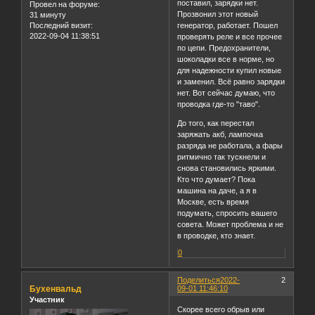
поставил, зарядки нет.
Провел на форуме:
Прозвонил этот новый
31 минуту
Последний визит:
генератор, работает. Пошел
2022-09-04 11:38:51
проверять реле и все прочее
по цепи. Предохранители,
шоколадки все в норме, но
для надежности купил новые
и заменил. Всё равно зарядки
нет. Вот сейчас думаю, что
проводка где-то "таво".
До того, как перестал
заряжать акб, лампочка
разряда не работала, а фары
ритмично так тускнели и
снова становились яркими.
Кто что думает? Пока
машина на даче, а я в
Москве, есть время
подумать, спросить вашего
совета. Может проблема и не
в проводке, кто знает.
0
Поделиться
2022-
2
Бухенвальд
09-01 11:46:10
Участник
Скорее всего обрыв или