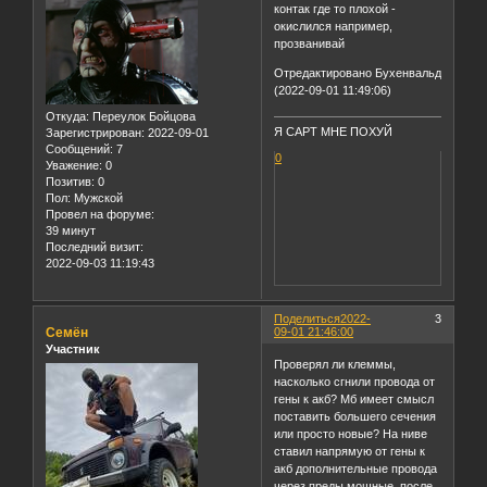
контак где то плохой -
окислился например,
прозванивай
Отредактировано Бухенвальд
(2022-09-01 11:49:06)
Откуда:
Переулок Бойцова
Я САРТ МНЕ ПОХУЙ
Зарегистрирован
: 2022-09-01
Сообщений:
7
0
Уважение:
0
Позитив:
0
Пол:
Мужской
Провел на форуме:
39 минут
Последний визит:
2022-09-03 11:19:43
Поделиться
2022-
3
Семён
09-01 21:46:00
Участник
Проверял ли клеммы,
насколько сгнили провода от
гены к акб? Мб имеет смысл
поставить большего сечения
или просто новые? На ниве
ставил напрямую от гены к
акб дополнительные провода
через преды мощные, после