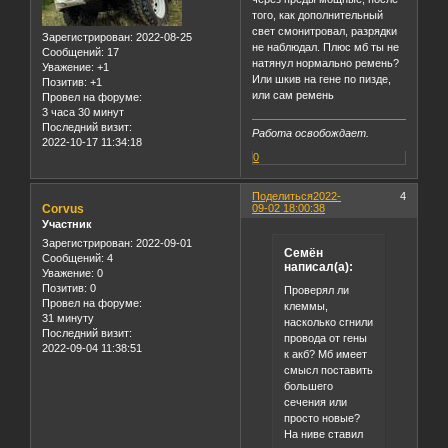
того, как дополнительный
свет смонитровал, разрядки
Зарегистрирован
: 2022-08-25
не наблюдал. Плюс мб ты не
Сообщений:
17
натянул нормально ремень?
Уважение:
+1
Или шкив на гене по пизде,
Позитив:
+1
или сам ремень
Провел на форуме:
3 часа 30 минут
Последний визит:
Работа освобождает.
2022-10-17 11:34:18
0
Поделиться
2022-
4
Corvus
09-02 18:00:38
Участник
Зарегистрирован
: 2022-09-01
Семён
Сообщений:
4
написал(а):
Уважение:
0
Позитив:
0
Проверял ли
Провел на форуме:
клеммы,
31 минуту
насколько сгнили
Последний визит:
провода от гены
2022-09-04 11:38:51
к акб? Мб имеет
смысл поставить
большего
сечения или
просто новые?
На ниве ставил