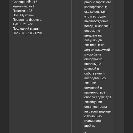
Сообщений:
217
районе гаражного
Уважение:
+21
кооператива. И
Позитив:
+22
оказалось так
Пол:
Мужской
что место для
Провел на форуме:
высвобождения
1 день 21 час
плода, оказалось
Последний визит:
совсем не
2026-07-22 05:12:01
щедрым на
лопушки да
листики. В не
долгих раздумий
мною была
обнаружена
щебень, на
которой я
собственно и
восседал. Без
лишних
сомнений я
применил всё
своё усердие для
ликвидации
остатков говна
на своей заднице
с помощью
гравийного
щебня.