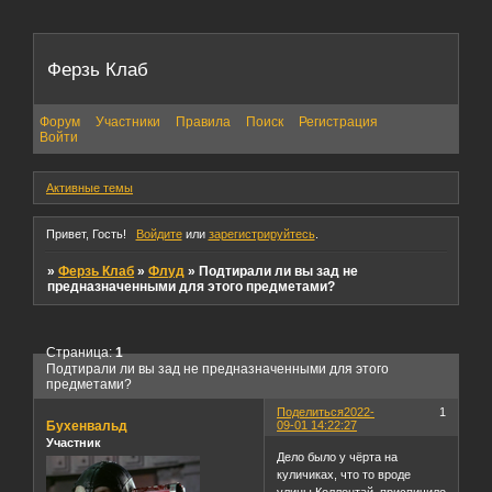
Ферзь Клаб
Форум
Участники
Правила
Поиск
Регистрация
Войти
Активные темы
Привет, Гость!
Войдите
или
зарегистрируйтесь
.
»
Ферзь Клаб
»
Флуд
»
Подтирали ли вы зад не
предназначенными для этого предметами?
Страница:
1
Подтирали ли вы зад не предназначенными для этого
предметами?
Поделиться
2022-
1
Бухенвальд
09-01 14:22:27
Участник
Дело было у чёрта на
куличиках, что то вроде