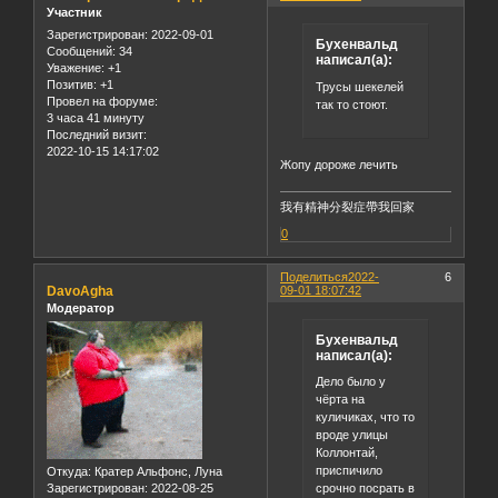
Участник
Зарегистрирован
: 2022-09-01
Бухенвальд
Сообщений:
34
написал(а):
Уважение:
+1
Позитив:
+1
Трусы шекелей
Провел на форуме:
так то стоют.
3 часа 41 минуту
Последний визит:
2022-10-15 14:17:02
Жопу дороже лечить
我有精神分裂症帶我回家
0
Поделиться
2022-
6
DavoAgha
09-01 18:07:42
Модератор
Бухенвальд
написал(а):
Дело было у
чёрта на
куличиках, что то
вроде улицы
Коллонтай,
приспичило
Откуда:
Кратер Альфонс, Луна
срочно посрать в
Зарегистрирован
: 2022-08-25