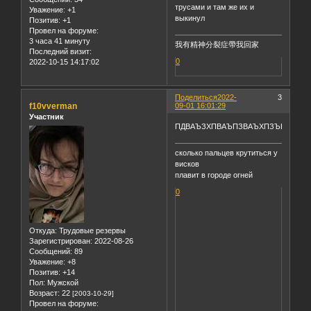
трусами и там же их и
Уважение:
+1
выкинул
Позитив:
+1
Провел на форуме:
3 часа 41 минуту
我有精神分裂症帶我回家
Последний визит:
0
2022-10-15 14:17:02
Поделиться
2022-
3
f10vverman
09-01 16:01:29
Участник
ПДВАЪЗХПВАЪПЗВАЪХПЗЪВАЗПЪХ
cколько пальцев крутиться у
висков
плавит в городе огней
0
Откуда:
Трудовые резервы
Зарегистрирован
: 2022-08-26
Сообщений:
89
Уважение:
+8
Позитив:
+14
Пол:
Мужской
Возраст:
22
[2003-10-29]
Провел на форуме: