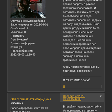
улицы Коллонтай, приспичило
срочно посрать в районе
гаражного кооператива. И
оказалось так что место для
высвобождения плода,
оказалось совсем не щедрым
Откуда:
Переулок Бойцова
на лопушки да листики. В не
Зарегистрирован
: 2022-09-01
долгих раздумий мною была
Сообщений:
7
Уважение:
0
обнаружена щебень, на
Позитив:
0
которой я собственно и
Пол:
Мужской
восседал. Без лишних
Провел на форуме:
сомнений я применил всё
39 минут
своё усердие для ликвидации
Последний визит:
остатков говна на своей
2022-09-03 11:19:43
заднице с помощью
гравийного щебня.
А чем таким интересным вы
подтирали свою жопу?
Я САРТ МНЕ ПОХУЙ
0
Поделиться
2022-
2
ОлегГришаПетяИгорьДима
09-01 15:42:35
Участник
В такой ситуации, как у тебя я
Зарегистрирован
: 2022-09-01
бы нормально вытер жопу
Сообщений:
34