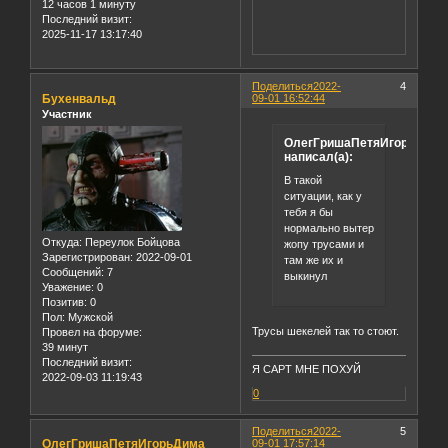
12 часов 1 минуту
Последний визит:
2025-11-17 13:17:40
Поделиться
2022-
4
Бухенвальд
09-01 16:52:44
Участник
ОлегГришаПетяИгорьДима
написал(а):
В такой
ситуации, как у
тебя я бы
нормально вытер
Откуда:
Переулок Бойцова
жопу трусами и
Зарегистрирован
: 2022-09-01
там же их и
Сообщений:
7
выкинул
Уважение:
0
Позитив:
0
Пол:
Мужской
Трусы шекелей так то стоют.
Провел на форуме:
39 минут
Последний визит:
Я САРТ МНЕ ПОХУЙ
2022-09-03 11:19:43
0
Поделиться
2022-
5
ОлегГришаПетяИгорьДима
09-01 17:57:14