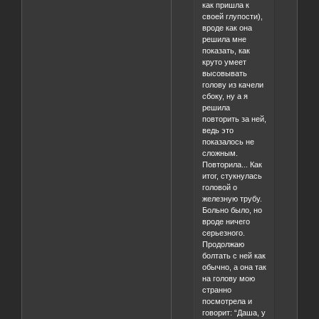
как пришла к
своей глупости),
вроде как она
решила мне
показать, как
круто умеет
высовывать
голову из качели
сбоку, ну а я
решила
повторить за ней,
ведь это
показалось не
сложным.
Повторила... Как
итог, стукнулась
головой о
железную трубу.
Больно было, но
вроде ничего
серьезного.
Продолжаю
болтать с ней как
обычно, а она так
на голову мою
странно
посмотрела и
говорит: “Даша, у