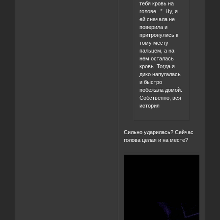
тебя кровь на
голове...”. Ну, я
ей сначала не
поверила и
притронулись к
тому месту
пальцем, а на
нем осталась
кровь. Тогда я
дико напугалась
и быстро
побежала домой.
Собственно, вся
история
Сильно ударилась? Сейчас
голова целая и на месте?