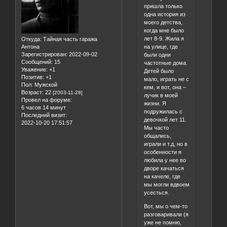
пришла только
одна история из
моего детства,
когда мне было
лет 8-9. Жила я
Откуда:
Тайная часть гаража
на улице, где
Антона
Зарегистрирован
: 2022-09-02
были одни
Сообщений:
15
частотные дома.
Уважение:
+1
Детей было
Позитив:
+1
мало, играть не с
Пол:
Мужской
кем, и вот, она –
Возраст:
22
[2003-11-28]
лучик в моей
Провел на форуме:
жизни. Я
6 часов 14 минут
подружилась с
Последний визит:
девочкой лет 11.
2022-10-20 17:51:57
Мы часто
общались,
играли и т.д, но в
особенности я
любила у нее во
дворе качаться
на качеле, где
мы могли вдвоем
усесться.
Вот, мы о чем-то
разговаривали (я
уже не помню,