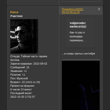
Поделиться
2022-
3
Force
09-03 09:11:29
Участник
volgovodec
написал(а):
Как-то раз я
календарь
переверну...
...и снова третье сентября
Откуда:
Тайная часть гаража
Антона
Зарегистрирован
: 2022-09-02
Сообщений:
15
Уважение:
+1
Позитив:
+1
Пол:
Мужской
Возраст:
22
[2003-11-28]
Провел на форуме:
6 часов 14 минут
Последний визит:
2022-10-20 17:51:57