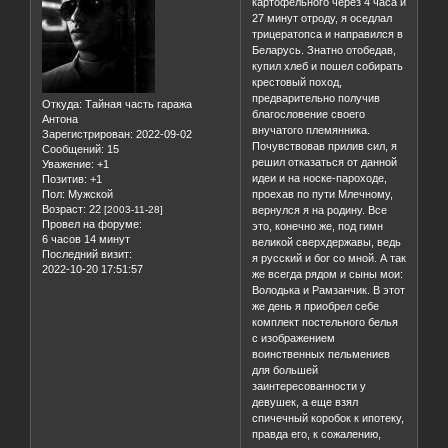
картофельного через 4 часа и
27 минут отроду, я оседлал
трицератопса и направился в
Беларусь. Знатно отобедав,
купил хлеб и пошел собирать
крестовый поход,
предварительно получив
Откуда:
Тайная часть гаража
благословение своего
Антона
внучатого племянника.
Зарегистрирован
: 2022-09-02
Почувствовав прилив сил, я
Сообщений:
15
решил отказаться от данной
Уважение:
+1
идеи и на носке-пароходе,
Позитив:
+1
Пол:
Мужской
проехав по пути Млечному,
Возраст:
22
[2003-11-28]
вернулся я на родину. Все
Провел на форуме:
это, конечно же, под гимн
6 часов 14 минут
великой сверхдержавы, ведь
Последний визит:
я русский и бог со мной. А так
2022-10-20 17:51:57
же всегда рядом и сыны мои:
Володька и Рамзанчик. В этот
же день я приобрел себе
комплект постельного белья
с изображением
воинственных пельмениев
для большей
заинтересованности у
девушек, а еще взял
спичечный коробок к ипотеку,
правда его, к сожалению,