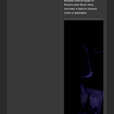
ветром унесло куда-то.
Искать мне было лень,
поэтому я просто пополз
спать в домофон.