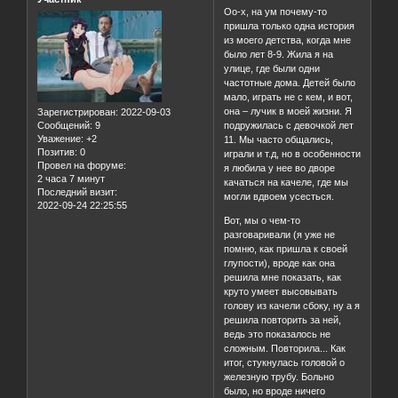
Оо-х, на ум почему-то
пришла только одна история
из моего детства, когда мне
было лет 8-9. Жила я на
улице, где были одни
частотные дома. Детей было
мало, играть не с кем, и вот,
она – лучик в моей жизни. Я
Зарегистрирован
: 2022-09-03
Сообщений:
9
подружилась с девочкой лет
Уважение:
+2
11. Мы часто общались,
Позитив:
0
играли и т.д, но в особенности
Провел на форуме:
я любила у нее во дворе
2 часа 7 минут
качаться на качеле, где мы
Последний визит:
могли вдвоем усесться.
2022-09-24 22:25:55
Вот, мы о чем-то
разговаривали (я уже не
помню, как пришла к своей
глупости), вроде как она
решила мне показать, как
круто умеет высовывать
голову из качели сбоку, ну а я
решила повторить за ней,
ведь это показалось не
сложным. Повторила... Как
итог, стукнулась головой о
железную трубу. Больно
было, но вроде ничего