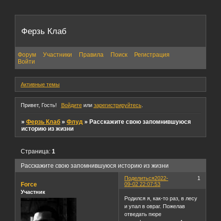
Ферзь Клаб
Форум
Участники
Правила
Поиск
Регистрация
Войти
Активные темы
Привет, Гость!
Войдите
или
зарегистрируйтесь
.
»
Ферзь Клаб
»
Флуд
»
Расскажите свою запомнившуюся
историю из жизни
Страница:
1
Расскажите свою запомнившуюся историю из жизни
Поделиться
2022-
1
Force
09-02 22:07:53
Участник
Родился я, как-то раз, в лесу
и упал в овраг. Пожелав
отведать пюре