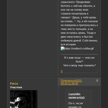
серьезного. Продолжаю
болтать с ней как обычно, а
она так на голову мою
странно посмотрела и
говорит: “Даша, у тебя кровь
на голове...”. Ну, я ей сначала
не поверила и притронулись к
тому месту пальцем, а на
нем осталась кровь. Тогда я
дико напугалась и быстро
побежала домой. Собственно,
вся история
Я к вам пишу — чего же
боле?
Что я могу еще сказать?
0
Поделиться
2022-
5
Force
09-04 11:30:45
Участник
cunsh9n
написал(а):
Оо-х, на ум
почему-то