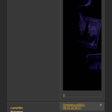
0
Поделиться
2022-
4
cunsh9n
09-03 18:38:37
Участник