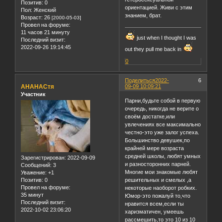
Позитив:
0
ориентацией. Живи с этим
Пол:
Женский
знанием, брат.
Возраст:
26
[2000-05-03]
Провел на форуме:
11 часов 21 минуту
just when I thought I was
Последний визит:
2022-09-26 19:14:45
out they pull me back in
0
Поделиться
2022-
6
АНАНАСтя
09-09 10:09:21
Участник
Парни,будьте собой в первую
очередь, никогда не верите о
своём достатке,или
увлечениях все максимально
честно-это уже залог успеха.
Большинство девушек,по
крайней мере возраста
средней школы, любят умных
Зарегистрирован
: 2022-09-09
и разносторонних парней.
Сообщений:
3
Многие мои знакомые любят
Уважение:
+1
Позитив:
0
решительных и смелых ,а
Провел на форуме:
некоторые наоборот робких.
35 минут
Юмор-это пожалуй то,что
Последний визит:
нравится всем,если ты
2022-10-02 23:06:20
харизматичен, умеешь
рассмешить,то это 10 из 10