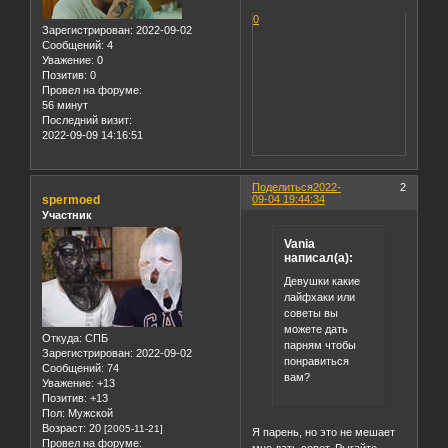
0
Зарегистрирован
: 2022-09-02
Сообщений:
4
Уважение:
0
Позитив:
0
Провел на форуме:
56 минут
Последний визит:
2022-09-09 14:16:51
Поделиться
2022-
2
spermoed
09-04 19:44:34
Участник
Vania
написал(а):
Девушки какие
лайфхаки или
советы вы
можете дать
Откуда:
СПБ
парням чтобы
Зарегистрирован
: 2022-09-02
понравиться
Сообщений:
74
вам?
Уважение:
+13
Позитив:
+13
Пол:
Мужской
Возраст:
20
[2005-11-21]
Я парень, но это не мешает
Провел на форуме:
мне дать совет. Рыгайте,