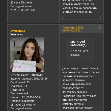
23 часа 55 минут
девушки любят такое, во
Последний визит:
многих странах запада это
2024-12-30 23:54:32
считают за хороший тон.
0
Поделиться
2022-
3
султанша
09-05 00:06:32
Участник
spermoed
написал(а):
Я что-то не то
сказал?
Да, потому что такое больше
принято в азиатских странах.
Откуда:
Санкт-Петербург
Чавкать, причмокивать и
Зарегистрирован
: 2022-08-26
всячески звуками
Сообщений:
23
демонстрировать своё
Уважение:
+4
удовольствие от
Позитив:
0
поглощаемой пищи.
Пол:
Женский
Возможно, что где-то даже
Возраст:
26
[2000-05-03]
отрыжка считается
Провел на форуме:
комплиментом и
11 часов 21 минуту
благодарностью повару.
Последний визит: