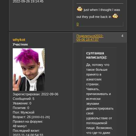
2022-09-26 19:14:45
just when I thought I was
out they pull me back in
0
Поделиться
2022-
4
whykot
09-06 18:47:07
Участник
султанша
написал(а):
Да, потому что
такое больше
принято в
азиатских
странах.
Чавкать,
причмокивать и
Зарегистрирован
: 2022-09-06
всячески
Сообщений:
5
Уважение:
0
звуками
Позитив:
0
демонстрировать
Пол:
Мужской
своё
Возраст:
26
[2000-01-26]
удовольствие от
Провел на форуме:
поглощаемой
48 минут
пищи. Возможно,
Последний визит:
что где-то даже
2022-11-14 00:54:33