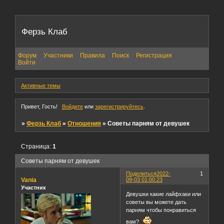
Ферзь Клаб
Форум
Участники
Правила
Поиск
Регистрация
Войти
Активные темы
Привет, Гость!
Войдите
или
зарегистрируйтесь
.
»
Ферзь Клаб
»
Отношения
»
Советы парням от девушек
Страница:
1
Советы парням от девушек
Поделиться
2022-
1
Vania
09-03 01:00:23
Участник
Девушки какие лайфхаки или
советы вы можете дать
парням чтобы понравиться
вам?