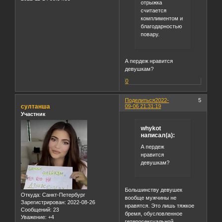
отрыжка
считается
комплиментом и
благодарностью
повару.
А пердеж нравится
девушкам?
0
Поделиться
2022-
5
султанша
09-06 21:31:19
Участник
whykot
написал(а):
А пердеж
нравится
девушкам?
Большинству девушек
Откуда:
Санкт-Петербург
вообще мужчины не
Зарегистрирован
: 2022-08-26
нравятся. Это лишь тяжкое
Сообщений:
23
бремя, обусловленное
Уважение:
+4
гетеросексуальной