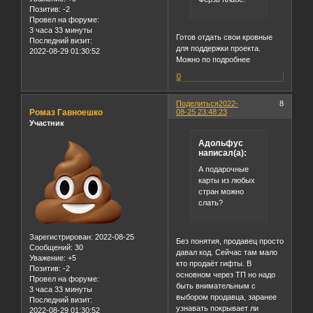
Позитив:
-2
Провел на форуме:
3 часа 33 минуты
Готов отдать свои кровные
Последний визит:
для поддержки проекта.
2022-08-29 01:30:52
Можно по подробнее
0
Поделиться
2022-
8
Ромаз Гавноешко
08-25 23:48:23
Участник
Адольфус
написал(а):
А подарочные
карты из любых
стран можно
слать?
Зарегистрирован
: 2022-08-25
Без понятия, продавец просто
Сообщений:
30
давал код. Сейчас там мало
Уважение:
+5
кто продаёт гифты. В
Позитив:
-2
основном через ТП но надо
Провел на форуме:
быть внимательным с
3 часа 33 минуты
выбором продавца, заранее
Последний визит:
узнавать покрывает ли
2022-08-29 01:30:52