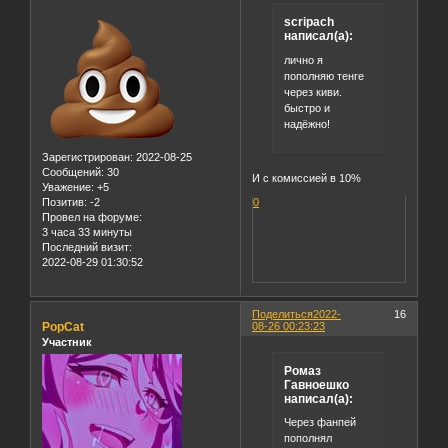
scripach
написал(а):
лично я
пополняю тенге
через киви.
быстро и
надёжно!
Зарегистрирован
: 2022-08-25
Сообщений:
30
И с комиссией в 10%
Уважение:
+5
Позитив:
-2
0
Провел на форуме:
3 часа 33 минуты
Последний визит:
2022-08-29 01:30:52
Поделиться
2022-
16
PopCat
08-26 00:23:23
Участник
Ромаз
Гавноешко
написал(а):
Через фанпей
пополнял