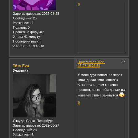
0
Зарегистрирован
: 2022-08-25
Сообщений:
25
Уважение:
+1
Позитив:
0
Провел на форуме:
2 часа 41 минуту
Последний визит:
2022-08-27 19:46:18
Поделиться
2022-
27
Тётя Еva
08-27 16:26:59
Участник
У меня друг пополнял через
киви, делал киви кошелёк
Казахстана , там конечно
процент, но хотя бы деньги на
кошелёк стима закинутся
0
Откуда:
Санкт-Петербург
Зарегистрирован
: 2022-08-27
Сообщений:
28
Уважение:
+3