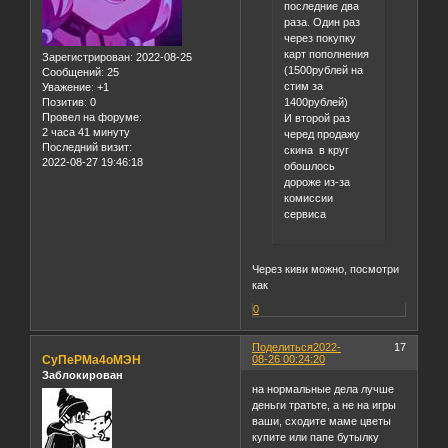
последние два
раза. Один раз
через покупку
карт пополнения
Зарегистрирован
: 2022-08-25
(1500рублей на
Сообщений:
25
стим за
Уважение:
+1
1400рублей)
Позитив:
0
Провел на форуме:
И второй раз
2 часа 41 минуту
черед продажу
Последний визит:
скина в круг
2022-08-27 19:46:18
обошлось
дороже из-за
комиссии
сервиса
Через киви можно, посмотри
как
0
Поделиться
2022-
17
СуПеРМа4оМЭН
08-26 00:24:20
Заблокирован
на нормальные дела лучше
деньги тратьте, а не на игры
ваши, сходите маме цветы
купите или папе бутылку