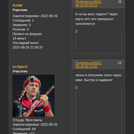
Поделиться
2022-
11
Annie
08-26 00:08:23
Участник
А че вы мозг парите? Через
Зарегистрирован
: 2022-08-26
карту мтс все прекрасно
Сообщений:
1
пополняется
Уважение:
0
Позитив:
0
0
Провел на форуме:
14 минут
Последний визит:
2022-08-26 21:59:37
Поделиться
2022-
12
scripach
08-26 00:12:50
Участник
лично я пополняю тенге через
киви. быстро и надёжно!
0
Откуда:
Ярославль
Зарегистрирован
: 2022-08-25
Сообщений:
64
Уважение:
+12