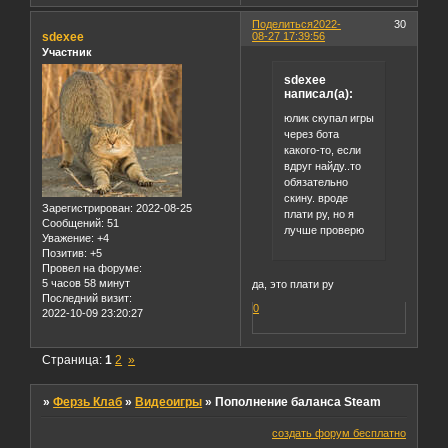
Поделиться
2022-
30
sdexee
08-27 17:39:56
Участник
sdexee
написал(а):
юлик скупал игры
через бота
какого-то, если
вдруг найду..то
обязательно
скину. вроде
Зарегистрирован
: 2022-08-25
плати ру, но я
Сообщений:
51
лучше проверю
Уважение:
+4
Позитив:
+5
Провел на форуме:
5 часов 58 минут
да, это плати ру
Последний визит:
0
2022-10-09 23:20:27
Страница:
1
2
»
»
Ферзь Клаб
»
Видеоигры
»
Пополнение баланса Steam
создать форум бесплатно