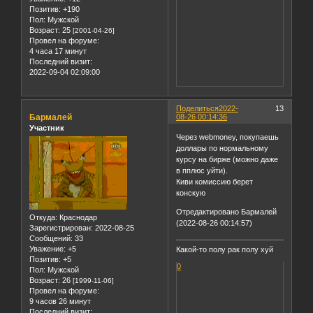
Позитив:
+190
Пол:
Мужской
Возраст:
25
[2001-04-26]
Провел на форуме:
4 часа 17 минут
Последний визит:
2022-09-04 02:09:00
Поделиться
2022-
13
Бармалей
08-26 00:14:36
Участник
Через webmoney, покупаешь
доллары по нормальному
курсу на бирже (можно даже
в пплюс уйти).
Киви комиссию берет
конскую
Отредактировано Бармалей
Откуда:
Краснодар
(2022-08-26 00:14:57)
Зарегистрирован
: 2022-08-25
Сообщений:
33
Уважение:
+5
Какой-то полу рак полу хуй
Позитив:
+5
0
Пол:
Мужской
Возраст:
26
[1999-11-06]
Провел на форуме:
9 часов 26 минут
Последний визит: