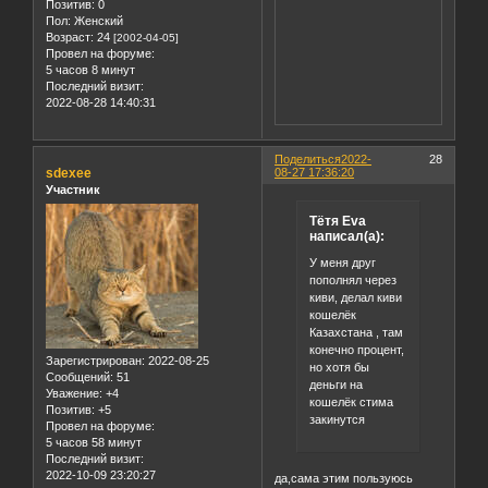
Позитив:
0
Пол:
Женский
Возраст:
24
[2002-04-05]
Провел на форуме:
5 часов 8 минут
Последний визит:
2022-08-28 14:40:31
Поделиться
2022-
28
sdexee
08-27 17:36:20
Участник
Тётя Еva
написал(а):
У меня друг
пополнял через
киви, делал киви
кошелёк
Казахстана , там
конечно процент,
Зарегистрирован
: 2022-08-25
но хотя бы
Сообщений:
51
деньги на
Уважение:
+4
кошелёк стима
Позитив:
+5
закинутся
Провел на форуме:
5 часов 58 минут
Последний визит:
2022-10-09 23:20:27
да,сама этим пользуюсь