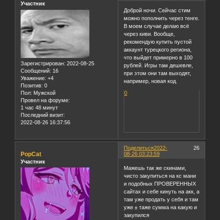
Участник
Доброй ночи. Сейчас стим
можно пополнить через тенге.
В моем случае делаю всё
через киви. Вообще,
рекомендую купить пустой
аккаунт турецкого региона,
что выйдет примерно в 100
Зарегистрирован
: 2022-08-25
рублей. Игры там дешевле,
Сообщений:
16
при этом они там выходят,
Уважение:
+4
например, новая код.
Позитив:
0
Пол:
Мужской
0
Провел на форуме:
1 час 48 минут
Последний визит:
2022-08-26 16:37:56
Поделиться
2022-
26
PopCat
08-26 03:23:59
Участник
Мажешь так же скинами,
чисто закупиться на кс мани
и подобных ПРОВЕРЕННЫХ
сайтах и себе кинуть на акк, а
там уже продать у себя и там
уже ± таже сумма на какую и
закупился