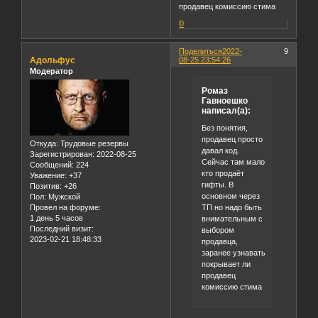
продавец комиссию стима
0
Поделиться
2022-
9
Адольфус
08-25 23:54:26
Модератор
Ромаз
Гавноешко
написал(а):
Без понятия,
продавец просто
Откуда:
Трудовые резервы
давал код.
Зарегистрирован
: 2022-08-25
Сейчас там мало
Сообщений:
224
кто продаёт
Уважение:
+37
гифты. В
Позитив:
+26
основном через
Пол:
Мужской
ТП но надо быть
Провел на форуме:
1 день 5 часов
внимательным с
Последний визит:
выбором
2023-02-21 18:48:33
продавца,
заранее узнавать
покрывает ли
продавец
комиссию стима