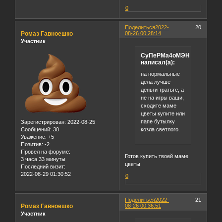
0
Поделиться
2022-
20
Ромаз Гавноешко
08-26 00:28:14
Участник
СуПеРМа4оМЭН
написал(а):
на нормальные
дела лучше
деньги тратьте, а
не на игры ваши,
сходите маме
цветы купите или
папе бутылку
Зарегистрирован
: 2022-08-25
козла светлого.
Сообщений:
30
Уважение:
+5
Позитив:
-2
Провел на форуме:
Готов купить твоей маме
3 часа 33 минуты
цветы
Последний визит:
2022-08-29 01:30:52
0
Поделиться
2022-
21
Ромаз Гавноешко
08-26 00:36:51
Участник