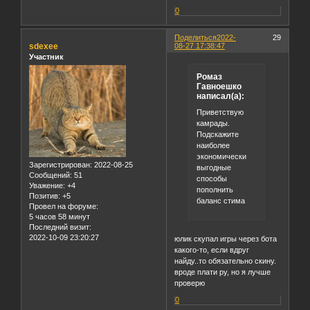
0
Поделиться
2022-
29
sdexee
08-27 17:38:47
Участник
Ромаз
Гавноешко
написал(а):
Приветствую
камрады.
Подскажите
наиболее
экономически
Зарегистрирован
: 2022-08-25
выгодные
Сообщений:
51
способы
Уважение:
+4
пополнить
Позитив:
+5
баланс стима
Провел на форуме:
5 часов 58 минут
Последний визит:
2022-10-09 23:20:27
юлик скупал игры через бота
какого-то, если вдруг
найду..то обязательно скину.
вроде плати ру, но я лучше
проверю
0