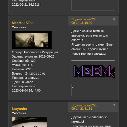
Последний визит:
2022-09-21 16:32:24
Поделиться
2022-
8
MeeMaaSToo
09-14 16:16:20
Участник
Даже в самые темные
времена, есть место для
счастья.
Я сделал все, что смог. Если
сможешь - сделай лучше.
Откуда:
Российская Федерация
Через тернии к звездам.
Зарегистрирован
: 2022-08-26
Сообщений:
129
Уважение:
+14
Позитив:
+22
Возраст:
24
[2001-10-01]
Провел на форуме:
1 день 0 часов
0
Последний визит:
2023-01-04 14:44:00
Поделиться
2022-
9
katyasha
09-14 21:31:51
Участник
Друзья, всем спасибо за
помощь!
Я выбрала несколько цитат