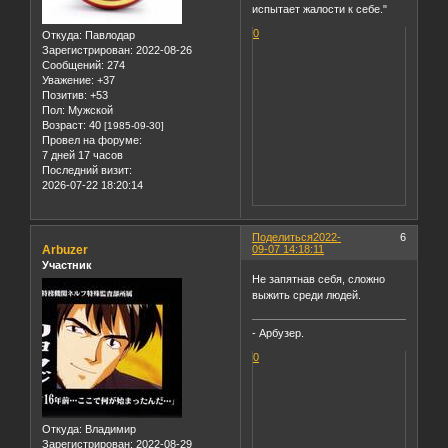
испытает жалости к себе."
0
Откуда:
Павлодар
Зарегистрирован
: 2022-08-26
Сообщений:
274
Уважение:
+37
Позитив:
+53
Пол:
Мужской
Возраст:
40
[1985-09-30]
Провел на форуме:
7 дней 17 часов
Последний визит:
2026-07-22 18:20:14
Поделиться
2022-
6
Arbuzer
09-07 14:18:11
Участник
Не запятнав себя, сложно
выжить среди людей.
- Арбузер.
0
Откуда:
Владимир
Зарегистрирован
: 2022-08-29