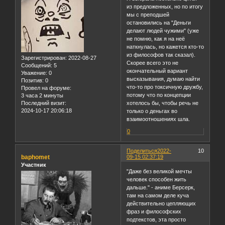
из предложенных, но по итогу
мы с преподшей
остановились на "Деньги
делают людей чужими" (уже
не помню, как я на неё
наткнулась, но кажется кто-то
из философов так сказал).
Зарегистрирован
: 2022-08-27
Скорее всего это не
Сообщений:
5
окончательный вариант
Уважение:
0
высказывания, думаю найти
Позитив:
0
что-то про токсичную дружбу,
Провел на форуме:
потому что по концепции
3 часа 2 минуты
Последний визит:
хотелось бы, чтобы речь не
2024-10-17 20:06:18
только о деньгах во
взаимоотношениях шла.
0
Поделиться
2022-
10
baphomet
09-15 02:37:19
Участник
"Даже без великой мечты
человек способен жить
дальше." - аниме Берсерк,
там на самом деле куча
действительно цепляющих
фраз и философских
подтекстов, эта просто