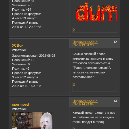
Сообщений:
37
Уважение:
+3
Позитив:
+14
Провел на форуме:
4 часа 39 минут
Последний визит:
2025-04-12 20:27:35
0
Поделиться
2022-
12
УСВой
09-19 13:31:23
Участник
Самые главный слова
Зарегистрирован
: 2022-08-26
которые запали мне в душу
Сообщений:
12
это слова покойного отца.
Уважение:
0
"Тупость человеческая! А
Позитив:
+2
тупость человеческая
Провел на форуме:
безграничная!"
3 часа 32 минуты
Последний визит:
0
2022-09-19 16:31:08
Поделиться
2022-
13
spermoed
09-19 14:24:04
Участник
Каждый может сходить в лес
за грибами, но не за каждым
грибы пойдут в город...
0