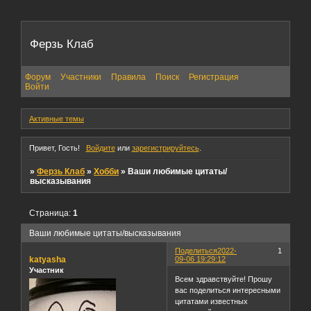
Ферзь Клаб
Форум
Участники
Правила
Поиск
Регистрация
Войти
Активные темы
Привет, Гость!
Войдите
или
зарегистрируйтесь
.
»
Ферзь Клаб
»
Хобби
»
Ваши любимые цитаты/
высказывания
Страница:
1
Ваши любимые цитаты/высказывания
Поделиться
2022-
1
katyasha
09-06 19:29:12
Участник
Всем здравствуйте! Прошу
вас поделиться интересными
цитатами известных