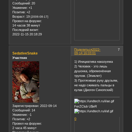
Сообщений:
20
Уважение:
+1
Позитив:
+2
Возраст:
19
[2006-08-17]
Провел на форуме:
14 часов 38 минут
Последний визит:
2022-11-15 20:18:29
Поделиться
2022-
7
SedativeSnake
09-14 16:03:01
Участник
1) Инициатива наказуема
2) Человек - это лишь
душонка, обременённая
трупом. (Эпиклет)
3) Протягиваю руку друзьям,
не надо сжимать пальцы в
кулак (Диоген Синопский)
Зарегистрирован
: 2022-09-14
FerZClub U$eR
Сообщений:
14
Уважение:
-1
0
Позитив:
+2
Провел на форуме:
2 часа 45 минут