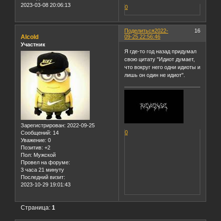
2023-03-08 20:06:13
0
Поделиться
2022-
16
Alcold
09-25 22:56:46
Участник
Я где-то год назад придумал
свою цитату "Идиот думает,
что вокруг него одни идиоты и
лишь он один не идиот".
Зарегистрирован
: 2022-09-25
0
Сообщений:
14
Уважение:
0
Позитив:
+2
Пол:
Мужской
Провел на форуме:
3 часа 21 минуту
Последний визит:
2023-10-29 19:01:43
Страница:
1