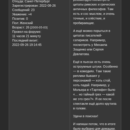
Откуда:
Санкт-Петербург
цитаты римских и греческих
Зарегистрирован
: 2022-08-26
античных философов. Там
Сообщений:
23
есть и сос мыслом, и очень
Уважение:
+4
точные, и хлёсткие, и
Позитив:
0
пробирающие.
Пол:
Женский
Возраст:
26
[2000-05-03]
А ещё можно порыться в
Провел на форуме:
цитатах писателей-
11 часов 21 минуту
сатириков. Например,
Последний визит:
посмотреть у Михаила
2022-09-26 19:14:45
Зощенко или Сергея
Довлатова.
Ещё в пьесах есть очень
остроумные штуки. Особенно
— в комедиях. Там такие
реплики бывают у
персонажей — хоть стой,
хоть падай. Например, у
Мольера в «Тартюфе» было
«… но тайный грех — какой
же это грех?». Я ее после
спектакля ещё долго крутила
в голове.
Удачи в поисках!
И напиши потом, что в итоге
было выбрано для домашки.