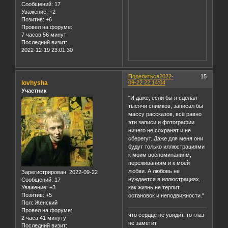
Сообщений:
17
Уважение:
+2
Позитив:
+6
Провел на форуме:
7 часов 56 минут
Последний визит:
2022-12-19 23:01:30
Поделиться
2022-
15
lovhysha
09-22 22:14:04
Участник
"И даже, если бы я сделал
тысячи снимков, записал бы
массу рассказов, всё равно
эти записи и фотографии
ничего не сохранят и не
сберегут. Даже для меня они
будут только иллюстрациями
к моим воспоминаниям,
переживаниям и к моей
любви. А любовь не
Зарегистрирован
: 2022-09-22
нуждается в иллюстрациях,
Сообщений:
17
как жизнь не терпит
Уважение:
+3
Позитив:
+5
остановок и неподвижности."
Пол:
Женский
Провел на форуме:
что сердце не увидит, то глаз
2 часа 41 минуту
не заметит
Последний визит: