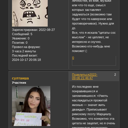
личностей, из книг, музыки
или что-то еще, смысл
которых заставляет
задуматься (возможно там
будет что-то каверзное или
противоречивое). Нужно для
дз.
Зарегистрирован
: 2022-08-27
Все, что я искала "цитаты сос
Сообщений:
5
мыслом" - не цепляет, не
Уважение:
0
интересно и скучно.
Позитив:
0
Возможно кто-нибудь мне
Провел на форуме:
поможет (:
3 часа 2 минуты
Последний визит:
0
2024-10-17 20:06:18
Поделиться
2022-
2
султанша
09-06 21:46:47
Участник
Из последних мне
понравившихся и
запомнившихся: «Уметь
наслаждаться прожитой
жизнью — значит жить
дважды». Приписывают
римскому поэту Марциалу.
Возможно, что конкретно эта
цитата не зацепит, но я очень
рекомендую посмотреть