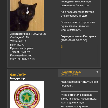
лошадьми, то все нищие
разъезжали бы верхом
Ад в паре десятков метров-
это же совсем рядом
Если покончить с прошлым
одним махом, то жизнь
можно изменить
Зарегистрирован
: 2022-08-26
Отредактировано Екатерина
Сообщений:
29
(2022-09-07 10:01:33)
Уважение:
+4
Позитив:
+3
0
Провел на форуме:
7 часов 7 минут
Последний визит:
2022-09-08 07:17:03
Поделиться
2022-
5
GameYojTv
09-07 11:00:53
Модератор
Моя любимая цитата у меня в
подписи...
"Я не встречал в природе
жалости к себе. Любая птаха
коли с древа упадет
закоченев от стужи не