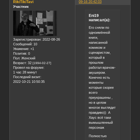
RikiTikiTavi
09-16 20:42:03
Участник
Eni19
написал(а):
Его сняли по
одноимённой
книги,
Зарегистрирован
: 2022-08-26
написанной
Сообщений:
10
комиком и
Уважение:
+1
сценаристом,
Позитив:
0
который в
Пол:
Женский
прошлом
Возраст:
32
[1994-02-27]
работал врачом-
Провел на форуме:
1 час 28 минут
акушером.
Последний визит:
Конечно есть
2022-10-21 10:50:35
моменты
которые скорее
всего
приукрашены ,
но в целом
многое выглядит
правдиво)) А
Хаус всё таки
вымышленный
персонаж
Полностью