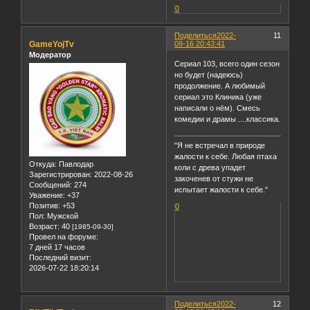
0
Поделиться
2022-
11
GameYojTv
09-16 20:43:41
Модератор
Сериал 103, всего один сезон
но будет (надеюсь)
продолжение. А любимый
сериал это Клиника (уже
написали о нём). Смесь
комедии и драмы ....классика.
"Я не встречал в природе
жалости к себе. Любая птаха
Откуда:
Павлодар
коли с древа упадет
Зарегистрирован
: 2022-08-26
закоченев от стужи не
Сообщений:
274
испытает жалости к себе."
Уважение:
+37
Позитив:
+53
0
Пол:
Мужской
Возраст:
40
[1985-09-30]
Провел на форуме:
7 дней 17 часов
Последний визит:
2026-07-22 18:20:14
Поделиться
2022-
12