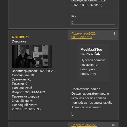
Отредактировано Eni19
(2022-09-16 16:58:22)
ква
0
Поделиться
2022-
9
RikiTikiTavi
09-16 20:37:54
Участник
MeeMaaSToo
написал(а):
Нулевой пациент
посмотрите,
советую к
Зарегистрирован
: 2022-08-26
просмотру
Сообщений:
10
Уважение:
+1
Позитив:
0
Пол:
Женский
Посмотрела, зашёл.
Возраст:
32
[1994-02-27]
Осадочек остаётся после
Провел на форуме:
него, как после сериала
1 час 28 минут
Чернобыль (американский).
Последний визит:
Атмосфера похожая.
2022-10-21 10:50:35
0
Поделиться
2022-
10