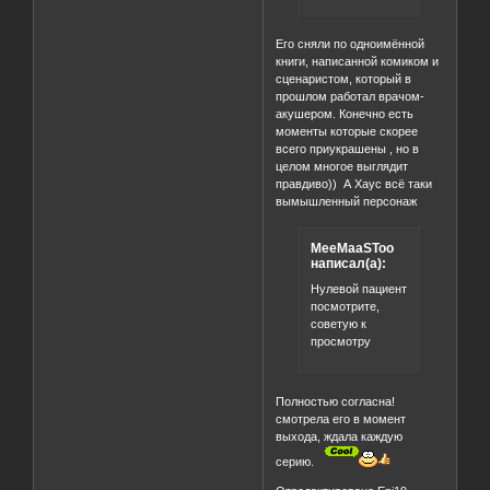
Его сняли по одноимённой
книги, написанной комиком и
сценаристом, который в
прошлом работал врачом-
акушером. Конечно есть
моменты которые скорее
всего приукрашены , но в
целом многое выглядит
правдиво)) А Хаус всё таки
вымышленный персонаж
MeeMaaSToo
написал(а):
Нулевой пациент
посмотрите,
советую к
просмотру
Полностью согласна!
смотрела его в момент
выхода, ждала каждую
серию.