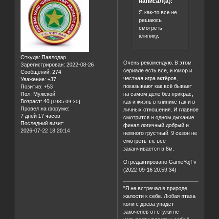
написал(а):
Я как-то все не
решаюсь
смотреть
клинику.
Откуда:
Павлодар
Очень рекомендую. В этом
Зарегистрирован
: 2022-08-26
сериале есть все, и юмор и
Сообщений:
274
честная игра актёров,
Уважение:
+37
показывают как всё бывает
Позитив:
+53
на самом деле без прикрас,
Пол:
Мужской
Возраст:
40
как и жизнь в клинике так и в
[1985-09-30]
Провел на форуме:
личных отношения. И главное
7 дней 17 часов
смотрится н одном дыхание
Последний визит:
финал логичный добрый и
2026-07-22 18:20:14
немного грустный. 9 сезон не
смотреть т.к. всё
заканчивается в 8м.
Отредактировано GameYojTv
(2022-09-16 20:59:34)
"Я не встречал в природе
жалости к себе. Любая птаха
коли с древа упадет
закоченев от стужи не