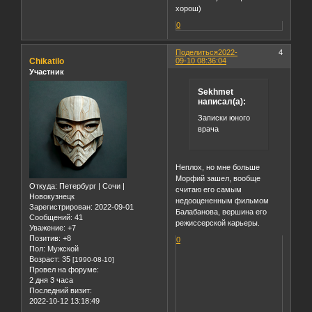
хорош)
0
Поделиться
2022-
4
Chikatilo
09-10 08:36:04
Участник
Sekhmet
написал(а):
Записки юного
врача
Неплох, но мне больше
Морфий зашел, вообще
Откуда:
Петербург | Сочи |
считаю его самым
Новокузнецк
недооцененным фильмом
Зарегистрирован
: 2022-09-01
Балабанова, вершина его
Сообщений:
41
режиссерской карьеры.
Уважение:
+7
Позитив:
+8
0
Пол:
Мужской
Возраст:
35
[1990-08-10]
Провел на форуме:
2 дня 3 часа
Последний визит:
2022-10-12 13:18:49