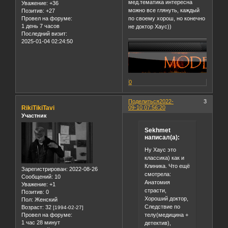
мед.тематика интересна
Уважение:
+36
можно все глянуть, каждый
Позитив:
+27
по своему хорош, но конечно
Провел на форуме:
1 день 7 часов
не доктор Хаус))
Последний визит:
2025-01-04 02:24:50
0
Поделиться
2022-
3
RikiTikiTavi
09-10 07:56:20
Участник
Sekhmet
написал(а):
Ну Хаус это
классика) как и
Клиника. Что ещё
Зарегистрирован
: 2022-08-26
смотрела:
Сообщений:
10
Анатомия
Уважение:
+1
страсти,
Позитив:
0
Хороший доктор,
Пол:
Женский
Следствие по
Возраст:
32
[1994-02-27]
телу(медицина +
Провел на форуме:
1 час 28 минут
детектив),