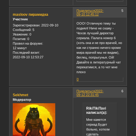
Поделиться
2022-
5
masloov пирамидка
09-10 12:45:12
Участник
ООО! Отличную тему ты
Зарегистрирован
: 2022-09-10
поднял! Ниче не скажу -
Сообщений:
5
Чехов лучший директор
Уважение:
0
сериала. Палата номер 6
Позитив:
0
(хоть она и не про врачей, но
Провел на форуме:
как ни странно ничего кроме
12 минут
Последний визит:
мира врачей мы не видим),
2022-09-10 12:53:27
беглец, попрыгунья. Ой!
Давайте в литературный чат
перекатимся, а то чет мне
плохо
0
Поделиться
2022-
6
Sekhmet
09-12 22:31:45
Модератор
RikiTikiTavi
написал(а):
Мне кажется
сериад Будет
больно, хотели
сделать