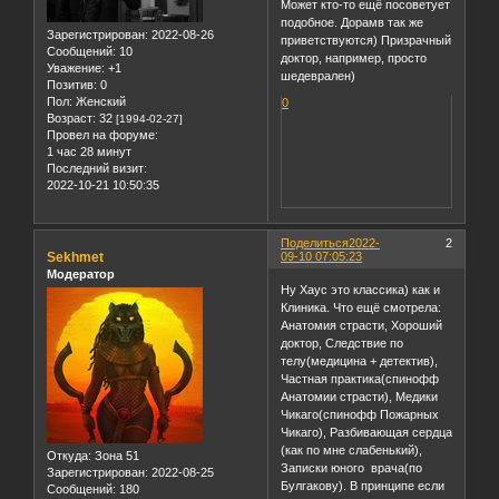
Может кто-то ещё посоветует
подобное. Дорамв так же
Зарегистрирован
: 2022-08-26
приветствуются) Призрачный
Сообщений:
10
доктор, например, просто
Уважение:
+1
шедеврален)
Позитив:
0
Пол:
Женский
0
Возраст:
32
[1994-02-27]
Провел на форуме:
1 час 28 минут
Последний визит:
2022-10-21 10:50:35
Поделиться
2022-
2
Sekhmet
09-10 07:05:23
Модератор
Ну Хаус это классика) как и
Клиника. Что ещё смотрела:
Анатомия страсти, Хороший
доктор, Следствие по
телу(медицина + детектив),
Частная практика(спинофф
Анатомии страсти), Медики
Чикаго(спинофф Пожарных
Чикаго), Разбивающая сердца
(как по мне слабенький),
Откуда:
Зона 51
Записки юного врача(по
Зарегистрирован
: 2022-08-25
Булгакову). В принципе если
Сообщений:
180