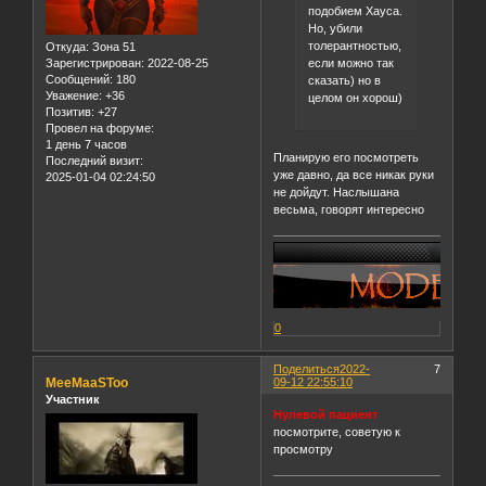
подобием Хауса.
Но, убили
толерантностью,
Откуда:
Зона 51
если можно так
Зарегистрирован
: 2022-08-25
Сообщений:
180
сказать) но в
Уважение:
+36
целом он хорош)
Позитив:
+27
Провел на форуме:
1 день 7 часов
Планирую его посмотреть
Последний визит:
уже давно, да все никак руки
2025-01-04 02:24:50
не дойдут. Наслышана
весьма, говорят интересно
0
Поделиться
2022-
7
MeeMaaSToo
09-12 22:55:10
Участник
Нулевой пациент
посмотрите, советую к
просмотру