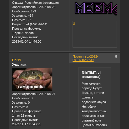
Откуда:
Российская Федерация
Зарегистрирован
: 2022-08-26
Сообщений:
129
Уважение:
+14
Позитив:
+22
0
Возраст:
24
[2001-10-01]
Провел на форуме:
1 день 0 часов
Последний визит:
2023-01-04 14:44:00
Поделиться
2022-
8
Eni19
09-16 16:56:39
Участник
RikiTikiTavi
написал(а):
Мне кажется
сериад Будет
больно, хотели
Зарегистрирован
: 2022-08-27
сделать
Сообщений:
8
подобием Хауса.
Уважение:
0
Но, убили
Позитив:
0
толерантностью,
Провел на форуме:
1 час 22 минуты
если можно так
Последний визит:
сказать) но в
2022-11-17 19:43:21
целом он хорош)