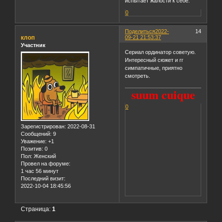
испытает жалости к себе."
0
Поделиться
2022-
14
клоп
09-21 21:53:37
Участник
Сериал ординатор советую.
Интересный сюжет и гг
симпатичные, приятно
смотреть.
suum cuique
0
Зарегистрирован
: 2022-08-31
Сообщений:
9
Уважение:
+1
Позитив:
0
Пол:
Женский
Провел на форуме:
1 час 56 минут
Последний визит:
2022-10-04 18:45:56
Страница:
1