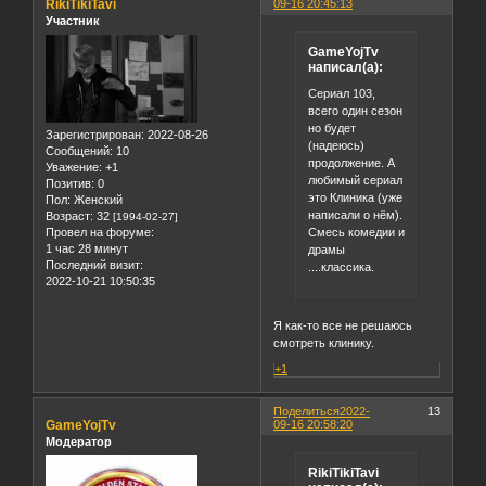
RikiTikiTavi
09-16 20:45:13
Участник
GameYojTv
написал(а):
Сериал 103,
всего один сезон
но будет
Зарегистрирован
: 2022-08-26
(надеюсь)
Сообщений:
10
продолжение. А
Уважение:
+1
любимый сериал
Позитив:
0
это Клиника (уже
Пол:
Женский
написали о нём).
Возраст:
32
[1994-02-27]
Смесь комедии и
Провел на форуме:
1 час 28 минут
драмы
Последний визит:
....классика.
2022-10-21 10:50:35
Я как-то все не решаюсь
смотреть клинику.
+1
Поделиться
2022-
13
GameYojTv
09-16 20:58:20
Модератор
RikiTikiTavi