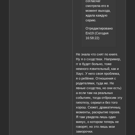
согласна!
смотрела его в
момент выхода,
ждала каждую
серию.
Отредактировано
Eni19 (Сегодня
16:58:22)
Не знала что снят по книге.
Ну я о сходствах. Например,
гг в будет больно, тоже
немного язвительный, как и
Хаус. У него своя проблема,
я о ребёнке. Отношения с
родителями, туда же. Не
явные сходства, но они есть)
а если там на реальных
событиях, тогда отбросим эту
гипотезу, сериал и без того
хорош. Сюжет, драматичныц
моменты, раскрытие героев.
Я там увидела лишь один
минус, о котором теперь не
говорят, но это лишь мои
заморочки.