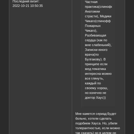
Последний визит:
Частная
2022-10-21 10:50:35
практика(спинофф
Анатомии
страсти), Медики
Чикаго(спинофф
Пожарных
Чикаго),
Разбивающая
сердца (как по
мне слабенький),
Записки юного
врача(по
Булгакову). В
принципе если
мед.тематика
интересна можно
все глянуть,
каждый по
своему хорош,
но конечно не
доктор Хаус))
Мне кажется сериад Будет
больно, хотели сделать
подобием Хауса. Но, убили
толерантностью, если можно
так сказать) но в целом он