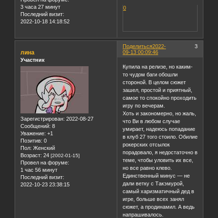
3 часа 27 минут
0
Последний визит:
2022-10-18 14:18:52
Поделиться
2022-
3
лина
09-13 00:09:46
Участник
Купила на релизе, но каким-
то чудом баги обошли
стороной. В целом сюжет
зашел, простой и приятный,
самое то спокойно проходить
игру по вечерам.
Хоть и закономерно, но жаль,
Зарегистрирован
: 2022-08-27
что Ви в любом случае
Сообщений:
8
умирает, надеюсь попадание
Уважение:
+1
в клуб 27 того стоило. Обилие
Позитив:
0
рокерских отсылок
Пол:
Женский
порадовало, я недостаточно в
Возраст:
24
[2002-01-15]
теме, чтобы уловить их все,
Провел на форуме:
но все равно клево.
1 час 56 минут
Единственный минус — не
Последний визит:
дали ветку с Такэмурой,
2022-10-23 23:38:15
самый харизматичный дед в
игре, больше всех занял
сюжет, а продинамил. А ведь
напрашивалось.