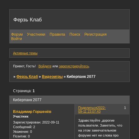
Ферзь Клаб
Форум
Участники
Правила
Поиск
Регистрация
Войти
Активные темы
Привет, Гость!
Войдите
или
зарегистрируйтесь
.
»
Ферзь Клаб
»
Видеоигры
»
Киберпанк 2077
Страница:
1
Киберпанк 2077
Поделиться
2022-
1
Владимир Горшенёв
09-11 23:07:43
Участник
Здравствуйте ,дорогие
Зарегистрирован
: 2022-09-11
пользватели. Заметить, что
Сообщений:
2
на этом замечательном
Уважение:
0
форуме нет ни слова про
Позитив:
0