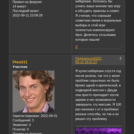
киберпанк. Хотелось бы
Провел на форуме:
узнать ваше мнение про игру
14 минут
Последний визит:
и обсудить приколы и сюжет.
2022-09-11 23:09:28
Я считаю, что хорошая
сюжетная линия и моральные
выборы в этой игре
полностью компенсируют
баги. Делитесь отсылками
которые нашли!
0
Поделиться
2022-
2
Phnx031
09-12 18:21:27
Участник
Я купил киберпанк спустя год
после релиза, так что у меня
проблем серьезных не было.
Кроме одной и критической, в
подводной миссии с Джуди
она просто пропадает после
церкви и нет возможности
завершить эту миссию. Я 100
раз начинал с кт и пробовал
разные способы, но так и не
Зарегистрирован
: 2022-09-01
решил эту проблему
Сообщений:
3
Уважение:
0
Позитив:
0
Провел на форуме: