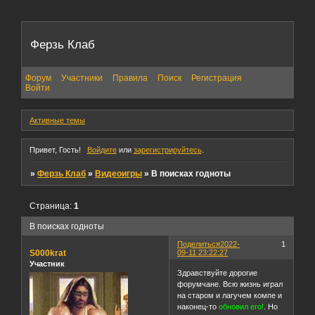
Ферзь Клаб
Форум
Участники
Правила
Поиск
Регистрация
Войти
Активные темы
Привет, Гость!
Войдите
или
зарегистрируйтесь
.
»
Ферзь Клаб
»
Видеоигры
»
В поисках годноты
Страница:
1
В поисках годноты
Поделиться
2022-
1
S000krat
09-11 23:22:27
Участник
Здравствуйте дорогие
форумчане. Всю жизнь играл
на старом и лагучем компе и
наконец-то
обновил его!
. Но