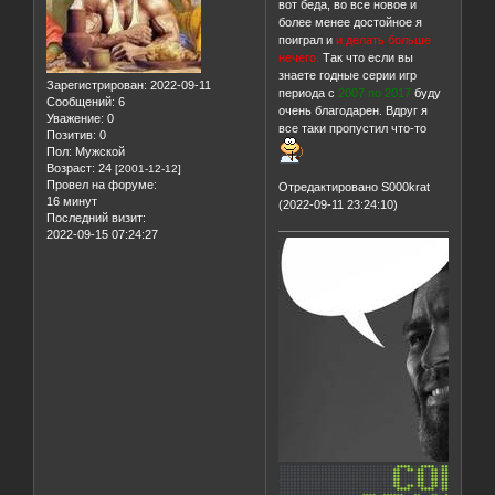
вот беда, во все новое и
более менее достойное я
поиграл и
и делать больше
нечего.
Так что если вы
знаете годные серии игр
Зарегистрирован
: 2022-09-11
периода с
2007 по 2017
буду
Сообщений:
6
очень благодарен. Вдруг я
Уважение:
0
все таки пропустил что-то
Позитив:
0
Пол:
Мужской
Возраст:
24
[2001-12-12]
Провел на форуме:
Отредактировано S000krat
16 минут
(2022-09-11 23:24:10)
Последний визит:
2022-09-15 07:24:27