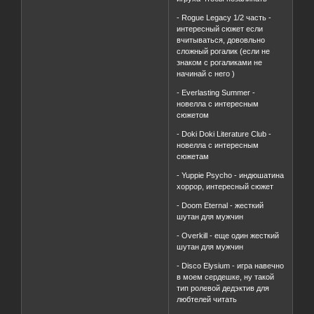
- Rogue Legacy 1/2 часть -
интересный сюжет если
вчитываться, дововльно
сложный рогалик (если не
знаком с рогаликами не
начинай с него )
- Everlasting Summer -
новелла с интересным
сюжетом
- Doki Doki Literature Club -
новелла с интересным
сюжетам
- Yuppie Psycho - индюшатина
хоррор, интересный сюжет
- Doom Eternal - жесткий
шутан для мужчин
- Overkill - еще один жесткий
шутан для мужчин
- Disco Elysium - игра навечно
в моем сердешке, ну такой
тип ролевой дедэктив для
любтелей читать