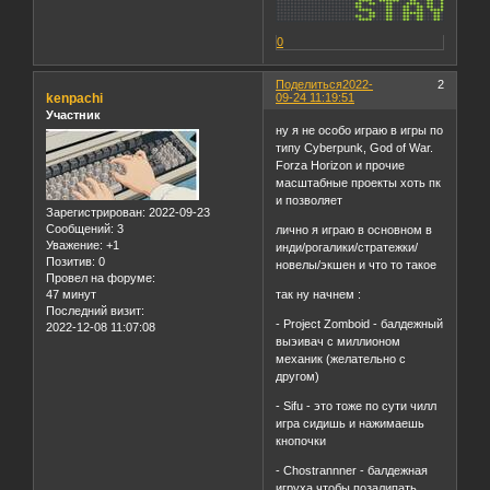
0
Поделиться
2022-
2
kenpachi
09-24 11:19:51
Участник
ну я не особо играю в игры по
типу Cyberpunk, God of War.
Forza Horizon и прочие
масштабные проекты хоть пк
и позволяет
Зарегистрирован
: 2022-09-23
Сообщений:
3
лично я играю в основном в
Уважение:
+1
инди/рогалики/стратежки/
Позитив:
0
новелы/экшен и что то такое
Провел на форуме:
47 минут
так ну начнем :
Последний визит:
- Project Zomboid - балдежный
2022-12-08 11:07:08
выэивач с миллионом
механик (желательно с
другом)
- Sifu - это тоже по сути чилл
игра сидишь и нажимаешь
кнопочки
- Chostrannner - балдежная
игруха чтобы позалипать