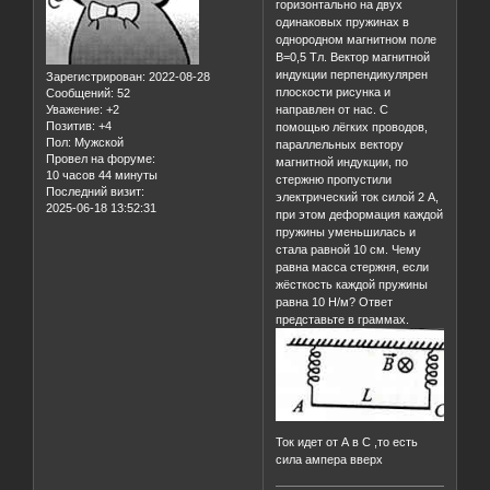
горизонтально на двух
одинаковых пружинах в
однородном магнитном поле
B=0,5 Тл. Вектор магнитной
индукции перпендикулярен
Зарегистрирован
: 2022-08-28
плоскости рисунка и
Сообщений:
52
Уважение:
+2
направлен от нас. С
Позитив:
+4
помощью лёгких проводов,
Пол:
Мужской
параллельных вектору
Провел на форуме:
магнитной индукции, по
10 часов 44 минуты
стержню пропустили
Последний визит:
электрический ток силой 2 А,
2025-06-18 13:52:31
при этом деформация каждой
пружины уменьшилась и
стала равной 10 см. Чему
равна масса стержня, если
жёсткость каждой пружины
равна 10 Н/м? Ответ
представьте в граммах.
Ток идет от А в С ,то есть
сила ампера вверх