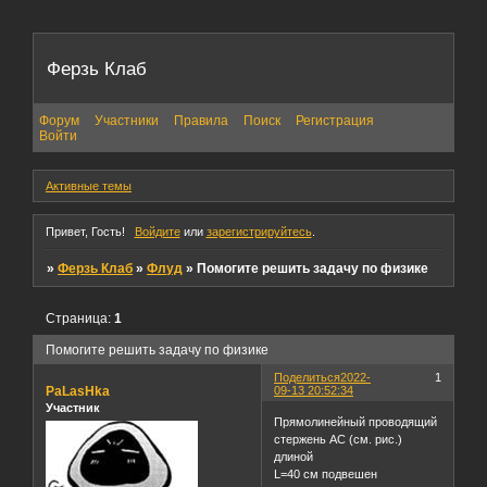
Ферзь Клаб
Форум
Участники
Правила
Поиск
Регистрация
Войти
Активные темы
Привет, Гость!
Войдите
или
зарегистрируйтесь
.
»
Ферзь Клаб
»
Флуд
»
Помогите решить задачу по физике
Страница:
1
Помогите решить задачу по физике
Поделиться
2022-
1
PaLasHka
09-13 20:52:34
Участник
Прямолинейный проводящий
стержень АС (см. рис.)
длиной
L=40 см подвешен