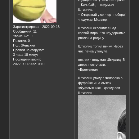
– Килобайт, – подумал
Штирлиц.
– Открывай уже, черт побери!
-подумал Мюллер.
Зарегистрирован
: 2022-09-16
Штирлиц склонился над
Сообщений:
11
картой мира. Его неудержимо
Уважение:
+1
рвало на родину.
Позитив:
0
Пол:
Женский
Штирлиц топил печку. Через
Провел на форуме:
час печка утонула
3 часа 18 минут
Последний визит:
петля» - подумал Штирлиц. В
2022-09-18 05:10:10
дверь постучали.
«Временная
Штирлиц увидел человека в
фуфайке и на лыжах:
«Фуфлыжник» - догадался
Штирлиц.