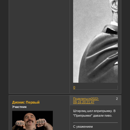
0
Поделиться
2022-
2
Дионис Первый
09-16 20:21:47
Участник
Штирлиц шел вприпрыжку. В
"Припрыжке" давали пиво.
С уважением