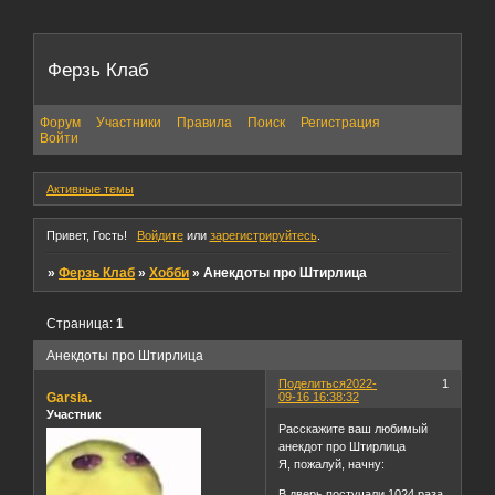
Ферзь Клаб
Форум
Участники
Правила
Поиск
Регистрация
Войти
Активные темы
Привет, Гость!
Войдите
или
зарегистрируйтесь
.
»
Ферзь Клаб
»
Хобби
»
Анекдоты про Штирлица
Страница:
1
Анекдоты про Штирлица
Поделиться
2022-
1
Garsia.
09-16 16:38:32
Участник
Расскажите ваш любимый
анекдот про Штирлица
Я, пожалуй, начну:
В дверь постучали 1024 раза.