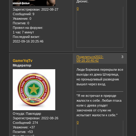
Дионис.
0
Зарегистрирован
: 2022-08-27
Сообщений:
9
Уважение:
0
Позитив:
0
Провел на форуме:
1 час 7 минут
Последний визит:
2022-09-16 20:25:46
Поделиться
2022-
3
GameYojTv
09-16 20:40:42
Модератор
Люди Бормана перекрыли все
выходы из дома Штирлица,
но пронырливый разведчик
вышел через вход.
"Я не встречал в природе
жалости к себе. Любая птаха
коли с древа упадет
закоченев от стужи не
Откуда:
Павлодар
испытает жалости к себе."
Зарегистрирован
: 2022-08-26
0
Сообщений:
274
Уважение:
+37
Позитив:
+53