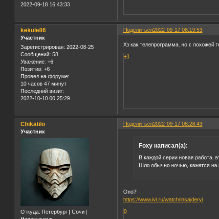
2022-09-18 16:43:33
kekule86
Поделиться
2022-09-17 08:19:53
Участник
Хз как телепрограмма, но с похожей
Зарегистрирован
: 2022-08-25
Сообщений:
58
+1
Уважение:
+6
Позитив:
+6
Провел на форуме:
10 часов 47 минут
Последний визит:
2022-10-10 00:25:29
Chikatilo
Поделиться
2022-09-17 08:28:43
Участник
Foxy написал(а):
В каждой серии новая работа, в
Шло обычно ночью, кажется на 
Оно?
https://www.ivi.ru/watch/insajderyi
0
Откуда:
Петербург | Сочи |
Новокузнецк