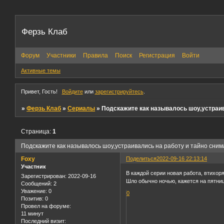
Ферзь Клаб
Форум
Участники
Правила
Поиск
Регистрация
Войти
Активные темы
Привет, Гость!
Войдите
или
зарегистрируйтесь
.
»
Ферзь Клаб
»
Сериалы
»
Подскажите как называлось шоу,устраив
Страница:
1
Подскажите как называлось шоу,устраивались на работу и тайно сни
Foxy
Поделиться
2022-09-16 22:13:14
Участник
В каждой серии новая работа, втихоря
Зарегистрирован
: 2022-09-16
Шло обычно ночью, кажется на пятниц
Сообщений:
2
Уважение:
0
0
Позитив:
0
Провел на форуме:
11 минут
Последний визит: