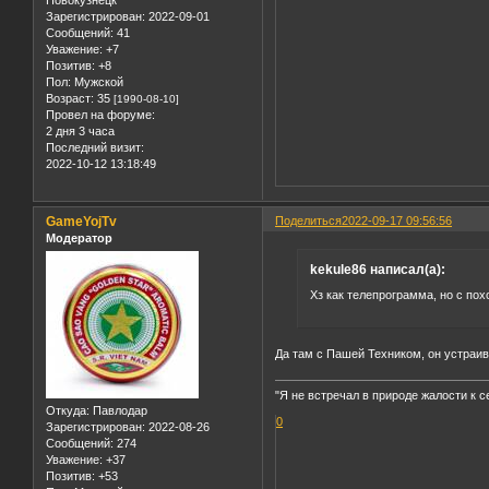
Зарегистрирован
: 2022-09-01
Сообщений:
41
Уважение:
+7
Позитив:
+8
Пол:
Мужской
Возраст:
35
[1990-08-10]
Провел на форуме:
2 дня 3 часа
Последний визит:
2022-10-12 13:18:49
GameYojTv
Поделиться
2022-09-17 09:56:56
Модератор
kekule86 написал(а):
Хз как телепрограмма, но с по
Да там с Пашей Техником, он устраив
"Я не встречал в природе жалости к с
Откуда:
Павлодар
0
Зарегистрирован
: 2022-08-26
Сообщений:
274
Уважение:
+37
Позитив:
+53