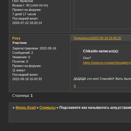
Пол:
Мужской
Возраст:
40
[1985-09-30]
Провел на форуме:
7 дней 17 часов
Последний визит:
2026-07-22 18:20:14
Foxy
Поделиться
2022-09-18 16:45:25
Участник
Зарегистрирован
: 2022-09-16
Chikatilo написал(а):
Сообщений:
2
Уважение:
0
Оно?
Позитив:
0
https://www.ivi.ru/watch/insajderyi
Провел на форуме:
11 минут
Последний визит:
ДАДАДА это оно! Спасибо!! Жить было
2022-09-18 16:43:33
0
Страница:
1
»
Ферзь Клаб
»
Сериалы
»
Подскажите как называлось шоу,устраив