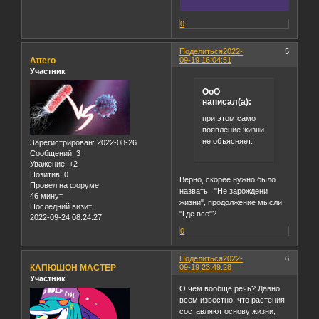
0
Поделиться
2022-
5
Attero
09-19 16:04:51
Участник
OoO
написал(а):
при этом само
появление жизни
не объясняет.
Зарегистрирован
: 2022-08-26
Сообщений:
3
Уважение:
+2
Позитив:
0
Верно, скорее нужно было
Провел на форуме:
назвать : "Не зарождени
46 минут
жизни", продолжение мысли
Последний визит:
"Где все"?
2022-09-24 08:24:27
0
Поделиться
2022-
6
КАПЮШОН МАСТЕР
09-19 23:49:28
Участник
О чем вообще речь? Давно
всем известно, что растения
составляют основу жизни,