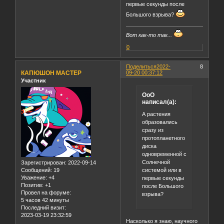
первые секунды после
Большого взрыва?
Вот как-то так...
0
Поделиться
2022-
8
КАПЮШОН МАСТЕР
09-20 00:37:12
Участник
OoO
написал(а):
А растения
образовались
сразу из
протопланетного
диска
одновременной с
Солнечной
Зарегистрирован
: 2022-09-14
системой или в
Сообщений:
19
Уважение:
+4
первые секунды
Позитив:
+1
после Большого
Провел на форуме:
взрыва?
5 часов 42 минуты
Последний визит:
2023-03-19 23:32:59
Насколько я знаю, научного