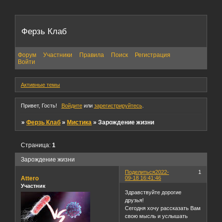
Ферзь Клаб
Форум
Участники
Правила
Поиск
Регистрация
Войти
Активные темы
Привет, Гость!
Войдите
или
зарегистрируйтесь
.
»
Ферзь Клаб
»
Мистика
»
Зарождение жизни
Страница:
1
Зарождение жизни
Поделиться
2022-
1
Attero
09-18 16:41:46
Участник
Здравствуйте дорогие
друзья!
Сегодня хочу рассказать Вам
свою мысль и услышать