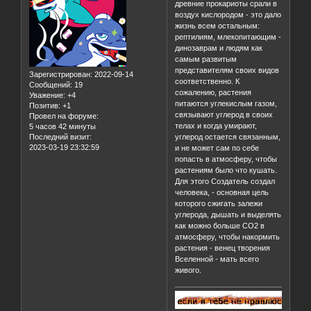
древние прокариоты срали в
воздух кислородом - это дало
жизнь всем остальным:
рептилиям, млекопитающим -
динозаврам и людям как
самым развитым
представителям своих видов
Зарегистрирован
: 2022-09-14
соответственно. К
Сообщений:
19
сожалению, растения
Уважение:
+4
питаются углекислым газом,
Позитив:
+1
связывают углерод в своих
Провел на форуме:
телах и когда умирают,
5 часов 42 минуты
Последний визит:
углерод остается связанным,
2023-03-19 23:32:59
и не может сам по себе
попасть в атмосферу, чтобы
растениям было что кушать.
Для этого Создатель создал
человека, - основная цель
которого сжигать залежи
углерода, дышать и выделять
как можно больше CO2 в
атмосферу, чтобы накормить
растения - венец творения
Вселенной - мать всего
живого.