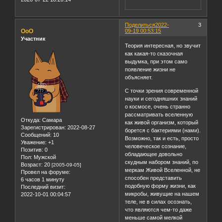
Поделиться
2022-
3
OoO
09-19 00:53:15
Участник
Теория интересная, но звучит
как какая-то сказочная
выдумка, при этом само
появление жизни не
объясняет.
С точки зрения современной
науки и сегодняшних знаний
о космосе, очень странно
рассматривать вселенную
Откуда:
Самара
как живой организм, который
Зарегистрирован
: 2022-08-27
борется с бактериями (нами).
Сообщений:
10
Возможно, так и есть, просто
Уважение:
+1
человеческое сознание,
Позитив:
0
обладающее довольно
Пол:
Мужской
скудным набором знаний, по
Возраст:
20
[2005-09-05]
меркам Живой Вселенной, не
Провел на форуме:
способен представить
6 часов 1 минуту
подобную форму жизни, как
Последний визит:
микробы, живущие на нашем
2022-10-01 00:04:57
теле, не в силах осознать,
что являются чем-то даже
меньше самой мелкой