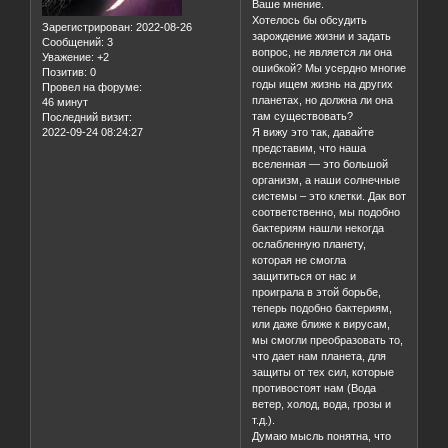
Ваше мнение.
Хотелось бы обсудить
Зарегистрирован
: 2022-08-26
зарождение жизни и задать
Сообщений:
3
вопрос, не является ли она
Уважение:
+2
ошибкой? Мы усердно многие
Позитив:
0
годы ищем жизнь на других
Провел на форуме:
планетах, но должна ли она
46 минут
там существовать?
Последний визит:
2022-09-24 08:24:27
Я вижу это так, давайте
представим, что наша
вселенная — это большой
организм, а наши солнечные
системы – это клетки. Дак вот
соответственно, мы подобно
бактериям нашли некогда
ослабленную планету,
которая не смогла
защититься от нас и
проиграла в этой борьбе,
теперь подобно бактериям,
или даже ближе к вирусам,
мы смогли преобразовать то,
что дает нам планета, для
защиты от тех сил, которые
противостоят нам (Вода
ветер, холод, вода, грозы и
т.д.).
Думаю мысль понятна, что