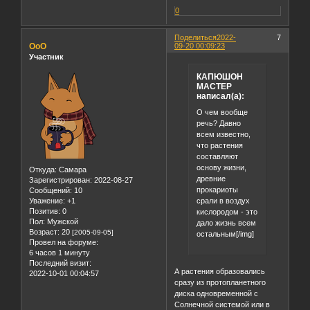
0
Поделиться
2022-
7
OoO
09-20 00:09:23
Участник
КАПЮШОН
МАСТЕР
написал(а):
О чем вообще
речь? Давно
всем известно,
что растения
составляют
основу жизни,
Откуда:
Самара
древние
Зарегистрирован
: 2022-08-27
прокариоты
Сообщений:
10
срали в воздух
Уважение:
+1
Позитив:
0
кислородом - это
Пол:
Мужской
дало жизнь всем
Возраст:
20
[2005-09-05]
остальным[/img]
Провел на форуме:
6 часов 1 минуту
Последний визит:
А растения образовались
2022-10-01 00:04:57
сразу из протопланетного
диска одновременной с
Солнечной системой или в