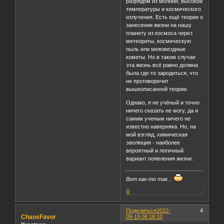
разрядом из молний, высокой
температуры и космического
излучения. Есть ещё теории о
занесении жизни на нашу
планету из космоса через
метеориты, космическую
пыль или межзвездные
кометы. Но в таком случае
эта жизнь всё равно должна
была где-то зародиться, что
не противоречит
вышеописанной теории.
Однако, я не учёный и точно
ничего сказать не могу, да и
самим ученым ничего не
известно наверняка. Но, на
мой взгляд, химическая
эволюция - наиболее
вероятный и логичный
вариант появления жизни.
Вот как-то так...
0
Поделиться
2022-
4
ChaosFavor
09-19 06:18:10