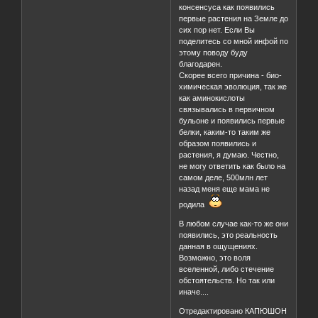
консенсуса как появились
первые растения на Земле до
сих пор нет. Если Вы
поделитесь со мной инфой по
этому поводу буду
благодарен.
Скорее всего причина - био-
химическая эволюция, так же
как аминокислоты
связывались в первичном
бульоне и появились первые
белки, каким-то таким же
образом появились и
растения, я думаю. Честно,
не могу ответить как было на
самом деле, 500млн лет
назад меня еще мама не
родила
В любом случае как-то же они
появились, это реальность
данная в ощущениях.
Возможно, это воля
вселенной, либо стечение
обстоятельств. Но так или
иначе....
Отредактировано КАПЮШОН