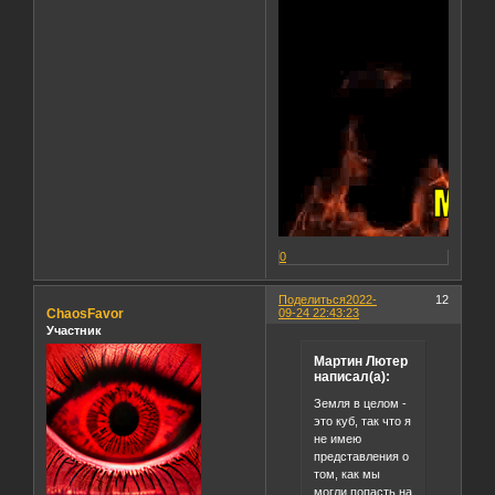
0
Поделиться
2022-
12
ChaosFavor
09-24 22:43:23
Участник
Мартин Лютер
написал(а):
Земля в целом -
это куб, так что я
не имею
представления о
том, как мы
могли попасть на