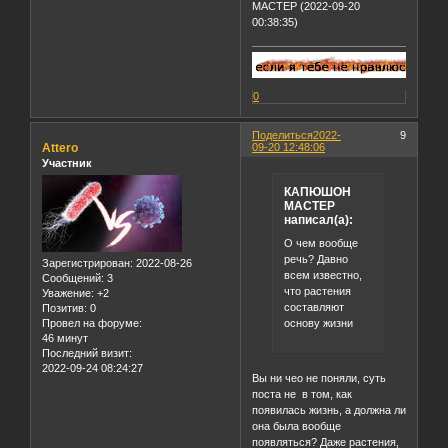
МАСТЕР (2022-09-20
00:38:35)
0
Поделиться
2022-
9
Attero
09-20 12:48:06
Участник
КАПЮШОН
МАСТЕР
написал(а):
О чем вообще
речь? Давно
Зарегистрирован
: 2022-08-26
всем известно,
Сообщений:
3
что растения
Уважение:
+2
составляют
Позитив:
0
основу жизни
Провел на форуме:
46 минут
Последний визит:
2022-09-24 08:24:27
Вы ни чео не поняли, суть
поста не в том, как
появилась жизнь, а должна ли
она была вообще
появляться? Даже растения,