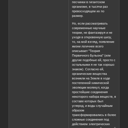
песчинки в гигантском
организме, в тысячи раз
превосходящем их по
размер.
Но, если рассматривать
современные научные
теории, не фантазируя и не
уходя в откровенную шизу,
то, на мой взгляд, появление
жизни логичнее всего
описывает "Теория
Первичного Бульона" (или
другие подобные ей, просто с
остальными я не так хорошо
знаком). Согласно ей,
органические вещества
возникли на Земле в ходе
постепенной химической
эволюции молекул, когда
простейшие соединения
некоторого набора веществ, в
составе которых был
углерод, и воды случайным
образом
трансформировались в более
сложные соединения под
действием электрических