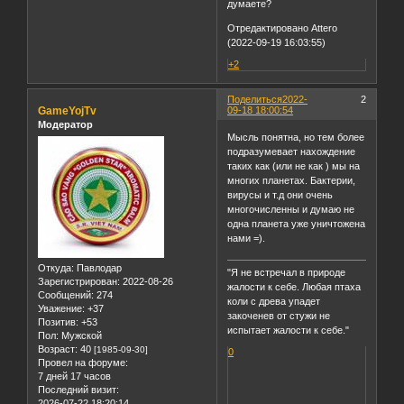
думаете?
Отредактировано Attero
(2022-09-19 16:03:55)
+2
Поделиться
2022-
2
GameYojTv
09-18 18:00:54
Модератор
Мысль понятна, но тем более
подразумевает нахождение
таких как (или не как ) мы на
многих планетах. Бактерии,
вирусы и т.д они очень
многочисленны и думаю не
одна планета уже уничтожена
нами =).
Откуда:
Павлодар
"Я не встречал в природе
Зарегистрирован
: 2022-08-26
жалости к себе. Любая птаха
Сообщений:
274
коли с древа упадет
Уважение:
+37
закоченев от стужи не
Позитив:
+53
испытает жалости к себе."
Пол:
Мужской
Возраст:
40
[1985-09-30]
0
Провел на форуме:
7 дней 17 часов
Последний визит:
2026-07-22 18:20:14