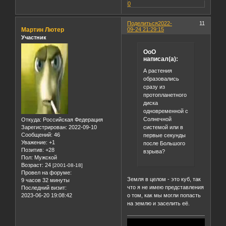
0
Поделиться
2022-
11
Мартин Лютер
09-24 21:29:15
Участник
OoO
написал(а):
А растения
образовались
сразу из
протопланетного
диска
одновременной с
Солнечной
Откуда:
Российская Федерация
системой или в
Зарегистрирован
: 2022-09-10
Сообщений:
46
первые секунды
Уважение:
+1
после Большого
Позитив:
+28
взрыва?
Пол:
Мужской
Возраст:
24
[2001-08-18]
Провел на форуме:
Земля в целом - это куб, так
9 часов 32 минуты
что я не имею представления
Последний визит:
о том, как мы могли попасть
2023-06-20 19:08:42
на землю и заселить её.