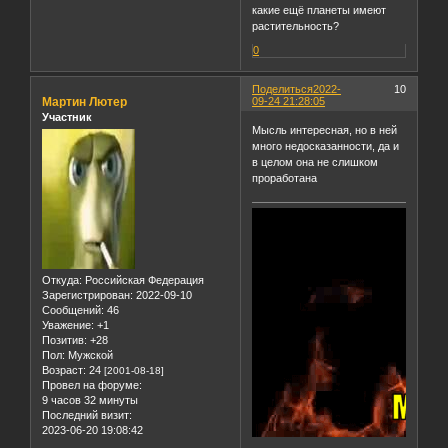
какие ещё планеты имеют
растительность?
0
Поделиться
2022-
10
Мартин Лютер
09-24 21:28:05
Участник
Мысль интересная, но в ней
много недосказанности, да и
в целом она не слишком
проработана
Откуда:
Российская Федерация
Зарегистрирован
: 2022-09-10
Сообщений:
46
Уважение:
+1
Позитив:
+28
Пол:
Мужской
Возраст:
24
[2001-08-18]
Провел на форуме:
9 часов 32 минуты
Последний визит:
2023-06-20 19:08:42