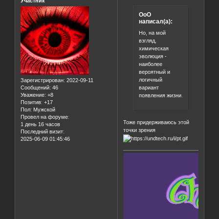
Участник
OoO
написал(а):
Но, на мой
взгляд,
химическая
эволюция -
наиболее
вероятный и
логичный
Зарегистрирован
: 2022-09-11
вариант
Сообщений:
46
Уважение:
+8
появления жизни.
Позитив:
+17
Пол:
Мужской
Провел на форуме:
Тоже придерживаюсь этой
1 день 16 часов
точки зрения
Последний визит:
2025-06-09 01:45:46