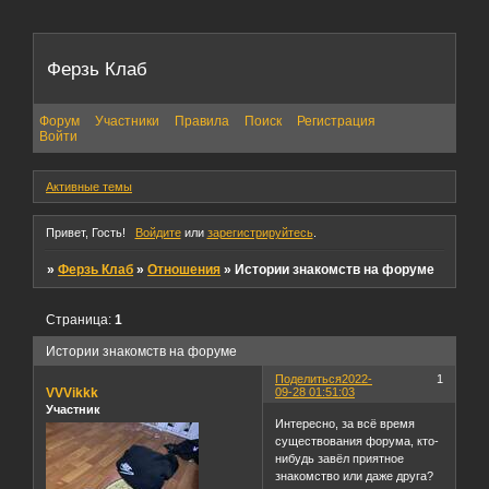
Ферзь Клаб
Форум
Участники
Правила
Поиск
Регистрация
Войти
Активные темы
Привет, Гость!
Войдите
или
зарегистрируйтесь
.
»
Ферзь Клаб
»
Отношения
»
Истории знакомств на форуме
Страница:
1
Истории знакомств на форуме
Поделиться
2022-
1
VVVikkk
09-28 01:51:03
Участник
Интересно, за всё время
существования форума, кто-
нибудь завёл приятное
знакомство или даже друга?