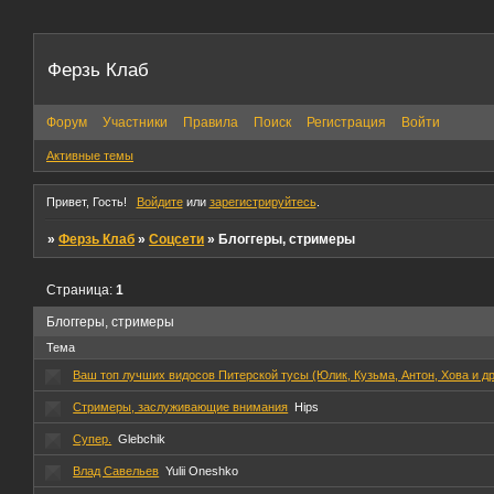
Ферзь Клаб
Форум
Участники
Правила
Поиск
Регистрация
Войти
Активные темы
Привет, Гость!
Войдите
или
зарегистрируйтесь
.
»
Ферзь Клаб
»
Соцсети
»
Блоггеры, стримеры
Страница:
1
Блоггеры, стримеры
Тема
Ваш топ лучших видосов Питерской тусы (Юлик, Кузьма, Антон, Хова и др
Стримеры, заслуживающие внимания
Hips
Супер.
Glebchik
Влад Савельев
Yulii Oneshko