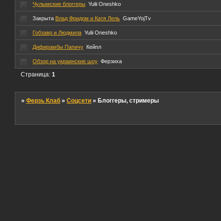
Чулымские блоггеры
Yulii Oneshko
Закрыта
Влад Фридом и Катя Лель
GameYojTv
Гобзавр и Людмила
Yulii Oneshko
Дифирамбы Папичу
Кейпл
Обзор на украинские шоу
Ферзиха
Страница:
1
»
Ферзь Клаб
»
Соцсети
»
Блоггеры, стримеры