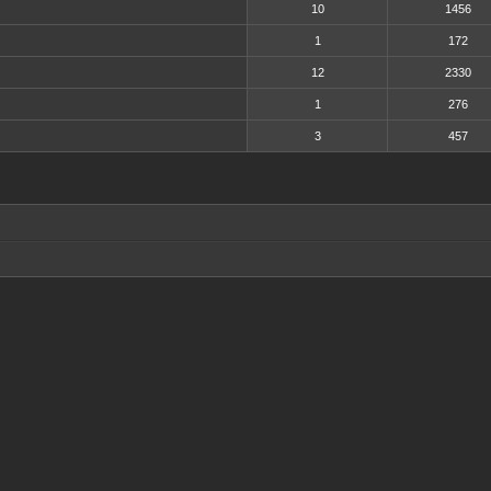
10
1456
1
172
12
2330
1
276
3
457