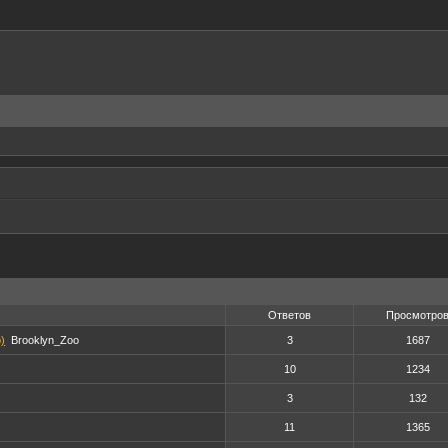
Ответов
Просмотро
)
Brooklyn_Zoo
3
1687
10
1234
3
132
11
1365