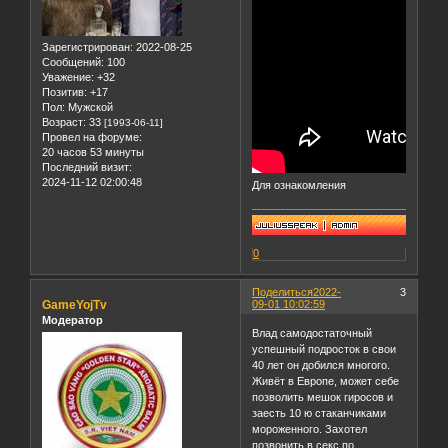
Зарегистрирован
: 2022-08-25
Сообщений:
100
Уважение:
+32
Позитив:
+17
Пол:
Мужской
Возраст:
33
[1993-06-11]
Провел на форуме:
20 часов 53 минуты
Последний визит:
2024-11-12 02:00:48
Для ознакомления
0
Поделиться
2022-
3
GameYojTv
09-01 10:02:59
Модератор
Влад самодостаточный
успешный подросток в свои
40 лет он добился многого.
Живёт в Европе, может себе
позволить мешок гиросов и
заесть 10 ю стаканчиками
мороженного. Захотел
позвонить в секс по