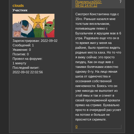
Поделиться
2022-
7
clouds
09-02 14:47:12
Участник
Смотрел Константина года с
15го. Раньше казался мне
толстым весельчаком,
попивающим певко с
Бухалычем и жрущим мак в 6
утра. Радовало еще что он в
Зарегистрирован
: 2022-09-02
то время жил у меня на
Сообщений:
1
районе, было приятно видеть
Уважение:
0
родные места хаха. Но то что
Позитив:
0
я вижу сейчас это просто
Провел на форуме:
пиздец. Как он еще жив с
1 минуту
такими болячками известно
Последний визит:
одному б-гу. На лицо явная
2022-09-02 22:02:56
шиза от одиночества и
осознания собственной
никчемности. Боюсь что он
уже никогда не выползет из
этой ямы и так и сгинет в
своей проперженной кровати
прямо на стриме. Буквально
просто в очередной раз уснет
на потоке и больше не
проснется скриньте.
0