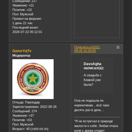
Сообщений:
217
Уважение:
+21
Позитив:
+22
Пол:
Мужской
Провел на форуме:
1 день 21 час
Последний визит:
2026-07-22 05:12:01
Поделиться
2022-
11
GameYojTv
09-05 15:29:05
Модератор
DavoAgha
написал(а):
А свадьба с
Клавой уже
была?
Она не подошла по
Откуда:
Павлодар
нормативам... всё таки
Зарегистрирован
: 2022-08-26
десять раз в день...
Сообщений:
274
Уважение:
+37
Позитив:
+53
"Я не встречал в природе
Пол:
Мужской
жалости к себе. Любая птаха
Возраст:
40
[1985-09-30]
коли с древа упадет