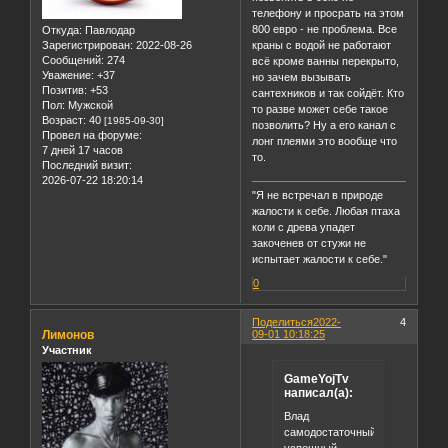
телефону и просрать на этом
800 евро - не проблема. Все
Откуда:
Павлодар
Зарегистрирован
: 2022-08-26
краны с водой не работают
Сообщений:
274
всё кроме ванны перекрыто,
Уважение:
+37
но зачем вызывать
Позитив:
+53
сантехников и так сойдёт. Кто
Пол:
Мужской
то разве может себе такое
Возраст:
40
[1985-09-30]
позволить? Ну а его канал с
Провел на форуме:
лонг плеями это вообще что
7 дней 17 часов
то.
Последний визит:
2026-07-22 18:20:14
"Я не встречал в природе
жалости к себе. Любая птаха
коли с древа упадет
закоченев от стужи не
испытает жалости к себе."
0
Поделиться
2022-
4
Лимонов
09-01 10:18:25
Участник
GameYojTv
написал(а):
Влад
самодостаточный