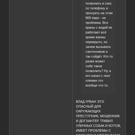
позвонить в секс
по телефону и
просрать на этом
800 евро - не
проблема. Все
краны с водой не
работают всё
кроме ванны
перекрыто, но
зачем вызывать
сантехников и
так сойдёт. Кто то
разве может
себе такое
позволить? Ну а
его канал с лонг
плеями это
вообще что то.
ВЛАД УРБАН ЭТО
ОПАСНЫЙ ДЛЯ
ОКРУЖАЮЩИХ
ПРЕСТУПНИК, МОШЕННИК
И ДОГХАНТЕР. ТРАВИЛ
УЛИЧНЫХ СОБАК И КОТОВ,
ИМЕЕТ ПРОБЛЕМЫ С