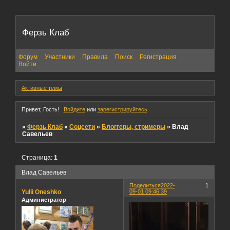
Ферзь Клаб
Форум
Участники
Правила
Поиск
Регистрация
Войти
Активные темы
Привет, Гость!
Войдите
или
зарегистрируйтесь
.
»
Ферзь Клаб
»
Соцсети
»
Блоггеры, стримеры
»
Влад
Савельев
Страница:
1
Влад Савельев
Поделиться
2022-
1
Yulii Oneshko
09-01 09:46:39
Администратор