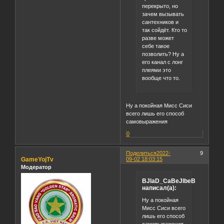
перекрыто, но
зачем вызывать
сантехников и
так сойдёт. Кто то
разве может
себе такое
позволить? Ну а
его канал с лонг
плеями это
вообще что то.
Ну а покойная Мисс Сиси
всего лишь его способ
самовыражения
0
Поделиться
2022-
9
GameYojTv
09-02 18:03:15
Модератор
BJlaD_CaBeJlbeB
написал(а):
Ну а покойная
Мисс Сиси всего
лишь его способ
самовыражения