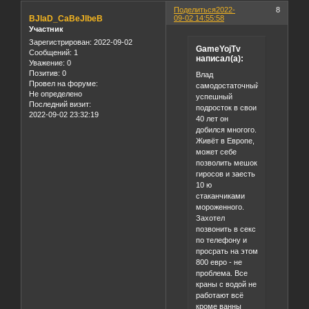
Поделиться
2022-
8
BJlaD_CaBeJlbeB
09-02 14:55:58
Участник
Зарегистрирован
: 2022-09-02
GameYojTv
Сообщений:
1
написал(а):
Уважение:
0
Позитив:
0
Влад
Провел на форуме:
самодостаточный
Не определено
успешный
Последний визит:
подросток в свои
2022-09-02 23:32:19
40 лет он
добился многого.
Живёт в Европе,
может себе
позволить мешок
гиросов и заесть
10 ю
стаканчиками
мороженного.
Захотел
позвонить в секс
по телефону и
просрать на этом
800 евро - не
проблема. Все
краны с водой не
работают всё
кроме ванны