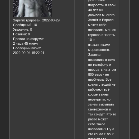
успешный
подросток в свои
40 лет он
добился многого.
Живёт в Европе,
Зарегистрирован
: 2022-08-29
может себе
Сообщений:
10
Уважение:
0
позволить мешок
Позитив:
0
гиросов и заесть
Провел на форуме:
10 ю
2 часа 45 минут
стаканчиками
Последний визит:
мороженного.
2022-09-04 15:22:21
Захотел
позвонить в секс
по телефону и
просрать на этом
800 евро - не
проблема. Все
краны с водой не
работают всё
кроме ванны
перекрыто, но
зачем вызывать
сантехников и
так сойдёт. Кто то
разве может
себе такое
позволить? Ну а
его канал с лонг