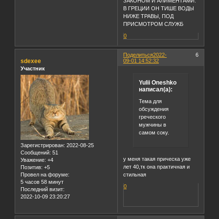
ЗАКОНОМ И АЛИМЕНТАМИ.
В ГРЕЦИИ ОН ТИШЕ ВОДЫ
НИЖЕ ТРАВЫ, ПОД
ПРИСМОТРОМ СЛУЖБ
0
Поделиться
2022-
6
sdexee
09-01 14:52:32
Участник
Yulii Oneshko
написал(а):
Тема для
обсуждения
греческого
мужчины в
самом соку.
Зарегистрирован
: 2022-08-25
Сообщений:
51
у меня такая прическа уже
Уважение:
+4
лет 40,тк она практичная и
Позитив:
+5
Провел на форуме:
стильная
5 часов 58 минут
0
Последний визит:
2022-10-09 23:20:27