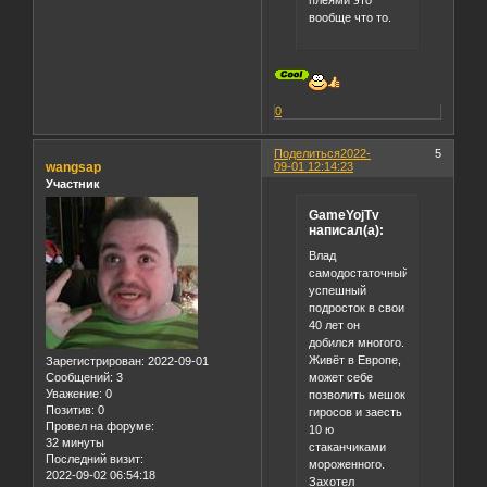
плеями это
вообще что то.
0
Поделиться
2022-
5
wangsap
09-01 12:14:23
Участник
GameYojTv
написал(а):
Влад
самодостаточный
успешный
подросток в свои
40 лет он
добился многого.
Живёт в Европе,
Зарегистрирован
: 2022-09-01
может себе
Сообщений:
3
Уважение:
0
позволить мешок
Позитив:
0
гиросов и заесть
Провел на форуме:
10 ю
32 минуты
стаканчиками
Последний визит:
мороженного.
2022-09-02 06:54:18
Захотел