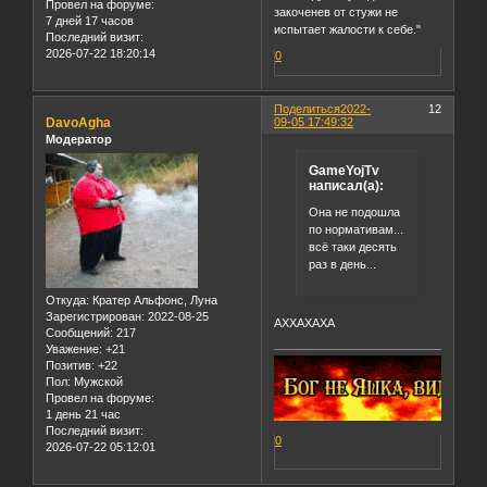
Провел на форуме:
закоченев от стужи не
7 дней 17 часов
испытает жалости к себе."
Последний визит:
2026-07-22 18:20:14
0
Поделиться
2022-
12
DavoAgha
09-05 17:49:32
Модератор
GameYojTv
написал(а):
Она не подошла
по нормативам...
всё таки десять
раз в день...
Откуда:
Кратер Альфонс, Луна
Зарегистрирован
: 2022-08-25
АХХАХАХА
Сообщений:
217
Уважение:
+21
Позитив:
+22
Пол:
Мужской
Провел на форуме:
1 день 21 час
Последний визит:
0
2026-07-22 05:12:01