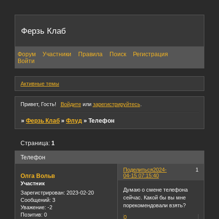
Ферзь Клаб
Форум
Участники
Правила
Поиск
Регистрация
Войти
Активные темы
Привет, Гость!
Войдите
или
зарегистрируйтесь
.
»
Ферзь Клаб
»
Флуд
»
Телефон
Страница:
1
Телефон
Поделиться
2024-
1
Олга Вольв
04-15 07:15:40
Участник
Думаю о смене телефона
Зарегистрирован
: 2023-02-20
сейчас. Какой бы вы мне
Сообщений:
3
порекомендовали взять?
Уважение:
-2
Позитив:
0
0