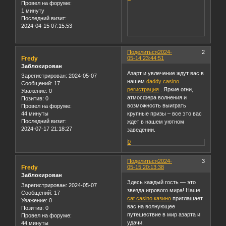
Провел на форуме:
1 минуту
Последний визит:
2024-04-15 07:15:53
Поделиться
2024-
2
Fredy
05-14 23:44:51
Заблокирован
Азарт и увлечение ждут вас в
Зарегистрирован
: 2024-05-07
нашем
daddy casino
Сообщений:
17
регистрация
. Яркие огни,
Уважение:
0
атмосфера волнения и
Позитив:
0
возможность выиграть
Провел на форуме:
крупные призы – все это вас
44 минуты
Последний визит:
ждет в нашем уютном
2024-07-17 21:18:27
заведении.
0
Поделиться
2024-
3
Fredy
05-15 20:13:38
Заблокирован
Здесь каждый гость — это
Зарегистрирован
: 2024-05-07
звезда игрового мира! Наше
Сообщений:
17
cat casino казино
приглашает
Уважение:
0
вас на волнующее
Позитив:
0
путешествие в мир азарта и
Провел на форуме:
удачи.
44 минуты