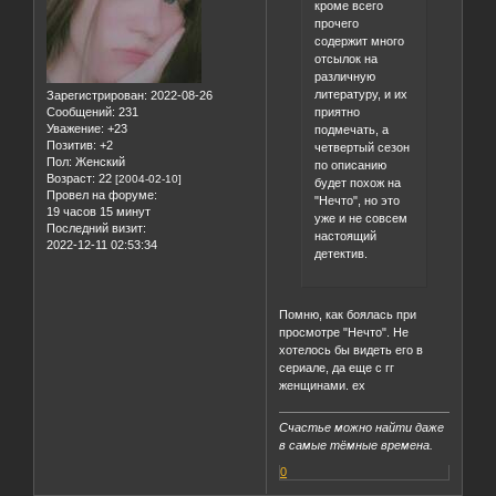
кроме всего
прочего
содержит много
отсылок на
различную
литературу, и их
Зарегистрирован
: 2022-08-26
приятно
Сообщений:
231
Уважение:
+23
подмечать, а
Позитив:
+2
четвертый сезон
Пол:
Женский
по описанию
Возраст:
22
[2004-02-10]
будет похож на
Провел на форуме:
"Нечто", но это
19 часов 15 минут
уже и не совсем
Последний визит:
настоящий
2022-12-11 02:53:34
детектив.
Помню, как боялась при
просмотре "Нечто". Не
хотелось бы видеть его в
сериале, да еще с гг
женщинами. ех
Счастье можно найти даже
в самые тёмные времена.
0