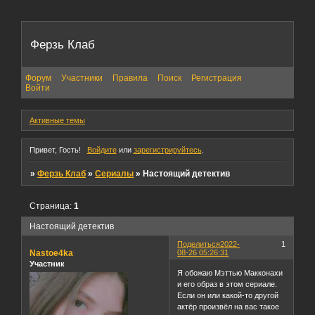
Ферзь Клаб
Форум
Участники
Правила
Поиск
Регистрация
Войти
Активные темы
Привет, Гость!
Войдите
или
зарегистрируйтесь
.
»
Ферзь Клаб
»
Сериалы
»
Настоящий детектив
Страница:
1
Настоящий детектив
Поделиться
2022-
1
Nastoe4ka
08-26 05:26:31
Участник
Я обожаю Мэттью Макконахи
и его образ в этом сериале.
Если он или какой-то другой
актёр произвёл на вас такое