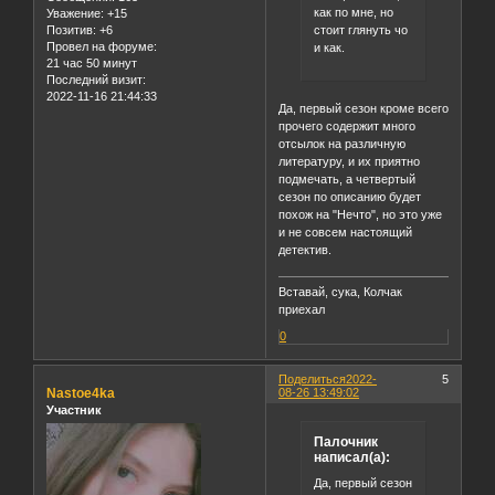
как по мне, но
Уважение:
+15
Позитив:
+6
стоит глянуть чо
Провел на форуме:
и как.
21 час 50 минут
Последний визит:
2022-11-16 21:44:33
Да, первый сезон кроме всего
прочего содержит много
отсылок на различную
литературу, и их приятно
подмечать, а четвертый
сезон по описанию будет
похож на "Нечто", но это уже
и не совсем настоящий
детектив.
Вставай, сука, Колчак
приехал
0
Поделиться
2022-
5
Nastoe4ka
08-26 13:49:02
Участник
Палочник
написал(а):
Да, первый сезон