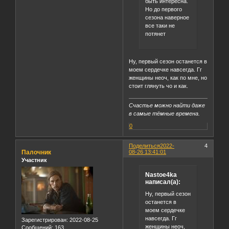
быть интересна.
Но до первого
сезона наверное
все таки не
потянет
Ну, первый сезон останется в
моем сердечке навсегда. Гг
женщины неоч, как по мне, но
стоит глянуть чо и как.
Счастье можно найти даже
в самые тёмные времена.
0
Поделиться
2022-
4
Палочник
08-26 13:41:01
Участник
Nastoe4ka
написал(а):
Ну, первый сезон
останется в
моем сердечке
навсегда. Гг
Зарегистрирован
: 2022-08-25
женщины неоч,
Сообщений:
163