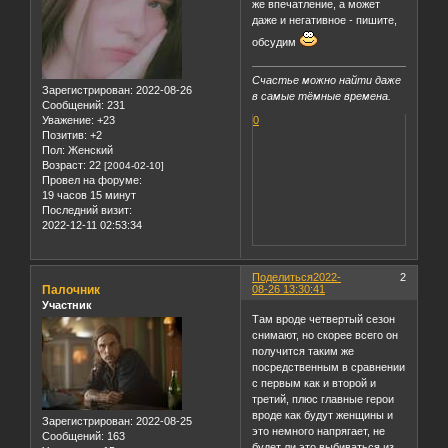
же впечатление, а может
даже и негативное - пишите,
обсудим
Счастье можно найти даже
Зарегистрирован
: 2022-08-26
в самые тёмные времена.
Сообщений:
231
Уважение:
+23
0
Позитив:
+2
Пол:
Женский
Возраст:
22
[2004-02-10]
Провел на форуме:
19 часов 15 минут
Последний визит:
2022-12-11 02:53:34
Поделиться
2022-
2
Палочник
08-26 13:30:41
Участник
Там вроде четвертый сезон
снимают, но скорее всего он
получится таким же
посредственным в сравнении
с первым как и второй и
третий, плюс главные герои
вроде как будут женщины и
Зарегистрирован
: 2022-08-25
это немного напрягает, не
Сообщений:
163
будет ли это выбиваться из