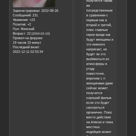
получится таким
же
посредственным
Зарегистрирован
: 2022-08-26
в сравнении с
Сообщений:
231
Уважение:
+23
первым как и
Позитив:
+2
второй и третий,
Пол:
Женский
плюс главные
Возраст:
22
[2004-02-10]
герои вроде как
Провел на форуме:
будут женщины и
19 часов 15 минут
это немного
Последний визит:
напрягает, не
2022-12-11 02:53:34
будет ли это
выбиваться из
атмосферы в
угоду
повесточке,
впрочем с гг
женщинами даже
сейчас может
получится
хороший фильм
если это будет
смотреться
органично. Плюс
место действия
на Аляске и тема
местных
индейцев может