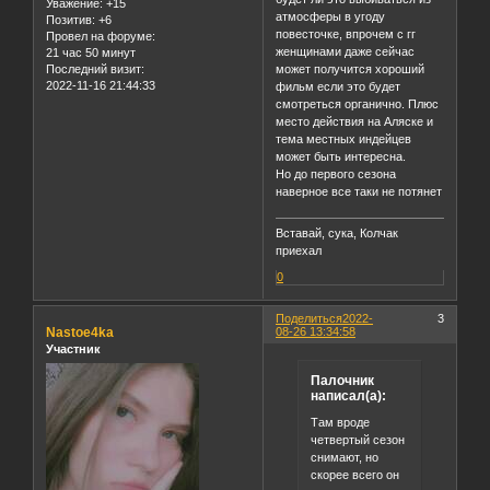
Уважение:
+15
атмосферы в угоду
Позитив:
+6
повесточке, впрочем с гг
Провел на форуме:
женщинами даже сейчас
21 час 50 минут
может получится хороший
Последний визит:
2022-11-16 21:44:33
фильм если это будет
смотреться органично. Плюс
место действия на Аляске и
тема местных индейцев
может быть интересна.
Но до первого сезона
наверное все таки не потянет
Вставай, сука, Колчак
приехал
0
Поделиться
2022-
3
Nastoe4ka
08-26 13:34:58
Участник
Палочник
написал(а):
Там вроде
четвертый сезон
снимают, но
скорее всего он