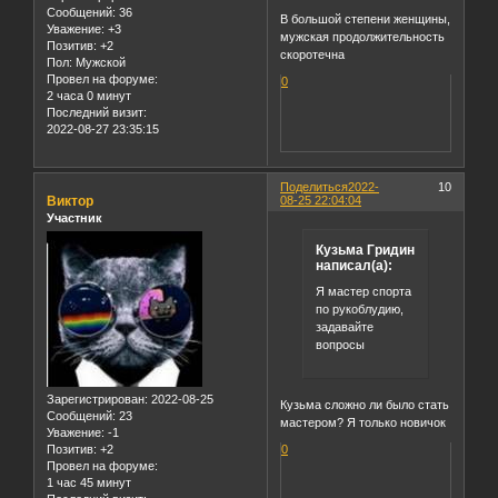
Сообщений:
36
В большой степени женщины,
Уважение:
+3
мужская продолжительность
Позитив:
+2
скоротечна
Пол:
Мужской
Провел на форуме:
0
2 часа 0 минут
Последний визит:
2022-08-27 23:35:15
Поделиться
2022-
10
Виктор
08-25 22:04:04
Участник
Кузьма Гридин
написал(а):
Я мастер спорта
по рукоблудию,
задавайте
вопросы
Зарегистрирован
: 2022-08-25
Кузьма сложно ли было стать
Сообщений:
23
мастером? Я только новичок
Уважение:
-1
Позитив:
+2
0
Провел на форуме:
1 час 45 минут