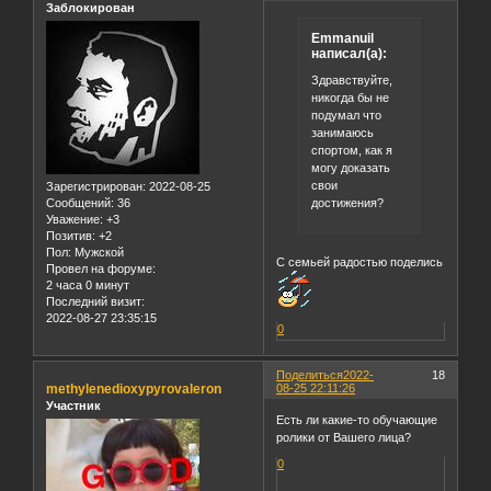
Заблокирован
Emmanuil
написал(а):
Здравствуйте,
никогда бы не
подумал что
занимаюсь
спортом, как я
могу доказать
свои
Зарегистрирован
: 2022-08-25
достижения?
Сообщений:
36
Уважение:
+3
Позитив:
+2
Пол:
Мужской
С семьей радостью поделись
Провел на форуме:
2 часа 0 минут
Последний визит:
2022-08-27 23:35:15
0
Поделиться
2022-
18
methylenedioxypyrovaleron
08-25 22:11:26
Участник
Есть ли какие-то обучающие
ролики от Вашего лица?
0