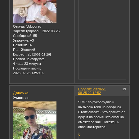
Откуда:
Volgograd
Зарегистрирован
: 2022-08-25
Сообщений:
55
Уважение:
+3
Позитив:
+4
Пол:
Женский
Возраст:
25
[2001-02-26]
Провел на форуме:
4 часа 23 минуты
Последний визит:
2023-02-23 13:59:02
Поделиться
2022-
19
Данечка
08-25 22:12:52
Участник
Я МС по рукоблудию и
вызываю тебя на поединок.
Стоит сказать, что сражаться
будем на время, кто сколько
сможет за час. Покажешь
своё мастерство.
0