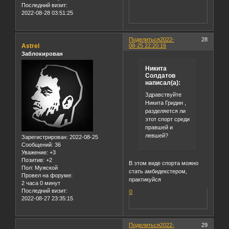
Последний визит:
2022-08-28 03:51:25
Поделиться
2022-
28
Astrel
08-25 22:20:16
Заблокирован
Никита
Солдатов
написал(а):
Здравствуйте
Никита Гридин ,
разделяется ли
этот спорт среди
правшей и
левшей?
Зарегистрирован
: 2022-08-25
Сообщений:
36
Уважение:
+3
Позитив:
+2
В этом виде спорта можно
Пол:
Мужской
стать амбидекстером,
Провел на форуме:
практикуйся
2 часа 0 минут
Последний визит:
0
2022-08-27 23:35:15
Поделиться
2022-
29