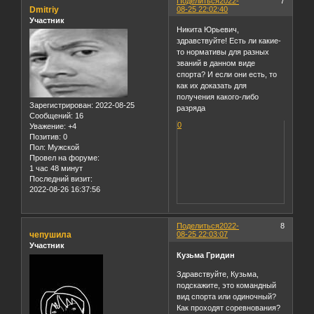
Поделиться
2022-
7
Dmitriy
08-25 22:02:40
Участник
Никита Юрьевич,
здравствуйте! Есть ли какие-
то нормативы для разных
званий в данном виде
спорта? И если они есть, то
как их доказать для
получения какого-либо
Зарегистрирован
: 2022-08-25
разряда
Сообщений:
16
0
Уважение:
+4
Позитив:
0
Пол:
Мужской
Провел на форуме:
1 час 48 минут
Последний визит:
2022-08-26 16:37:56
Поделиться
2022-
8
чепушила
08-25 22:03:07
Участник
Кузьма Гридин
Здравствуйте, Кузьма,
подскажите, это командный
вид спорта или одиночный?
Как проходят соревнования?