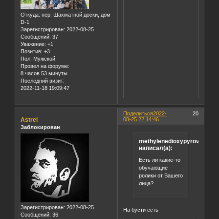
Откуда:
пер. Шахматной доски, дом
D-1
Зарегистрирован
: 2022-08-25
Сообщений:
37
Уважение:
+1
Позитив:
+3
Пол:
Мужской
Провел на форуме:
8 часов 53 минуты
Последний визит:
2022-11-18 19:09:47
Поделиться
2022-
20
Astrel
08-25 22:14:46
Заблокирован
methylenedioxypyrovaleron
написал(а):
Есть ли какие-то
обучающие
ролики от Вашего
лица?
Зарегистрирован
: 2022-08-25
На бусти есть
Сообщений:
36