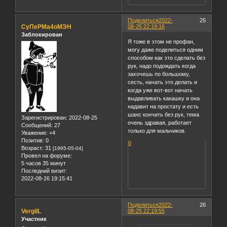
Поделиться
2022-
25
СуПеРМа4оМЭН
08-25 22:19:16
Заблокирован
Я тоже в этом не профан,
могу даже поделиться одним
способом как это сделать без
рук, надо подождать когда
захочешь по большому,
сесть, начать это делать и
когда уже вот-вот начать
выдавливать какашку и она
надавит на простату и есть
шанс кончить без рук, тема
Зарегистрирован
: 2022-08-25
очень здравая, работает
Сообщений:
27
только для мальчиков.
Уважение:
+4
Позитив:
0
0
Возраст:
31
[1995-05-04]
Провел на форуме:
5 часов 35 минут
Последний визит:
2022-08-26 19:15:41
Поделиться
2022-
26
VergilL
08-25 22:19:55
Участник