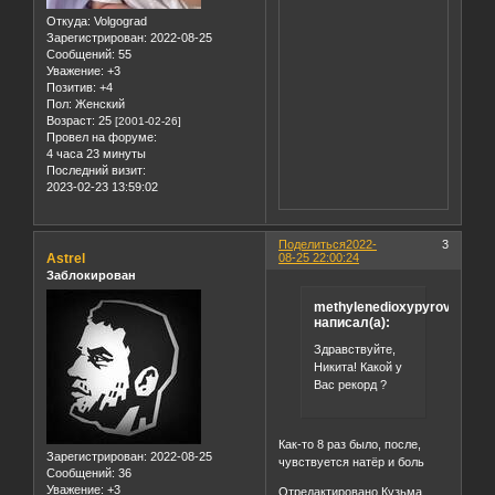
Откуда:
Volgograd
Зарегистрирован
: 2022-08-25
Сообщений:
55
Уважение:
+3
Позитив:
+4
Пол:
Женский
Возраст:
25
[2001-02-26]
Провел на форуме:
4 часа 23 минуты
Последний визит:
2023-02-23 13:59:02
Поделиться
2022-
3
Astrel
08-25 22:00:24
Заблокирован
methylenedioxypyrovaleron
написал(а):
Здравствуйте,
Никита! Какой у
Вас рекорд ?
Как-то 8 раз было, после,
Зарегистрирован
: 2022-08-25
чувствуется натёр и боль
Сообщений:
36
Уважение:
+3
Отредактировано Кузьма