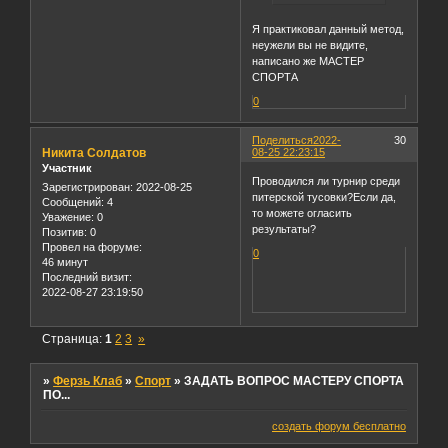
Я практиковал данный метод,
неужели вы не видите,
написано же МАСТЕР
СПОРТА
0
Поделиться
2022-
30
Никита Солдатов
08-25 22:23:15
Участник
Проводился ли турнир среди
Зарегистрирован
: 2022-08-25
питерской тусовки?Если да,
Сообщений:
4
то можете огласить
Уважение:
0
результаты?
Позитив:
0
Провел на форуме:
0
46 минут
Последний визит:
2022-08-27 23:19:50
Страница:
1
2
3
»
»
Ферзь Клаб
»
Спорт
»
ЗАДАТЬ ВОПРОС МАСТЕРУ СПОРТА
ПО...
создать форум бесплатно