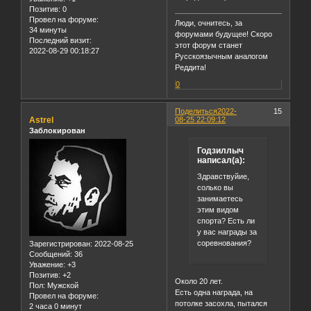
Позитив:
0
Провел на форуме:
Люди, очнитесь, за
34 минуты
форумами будущее! Скоро
Последний визит:
этот форум станет
2022-08-29 00:18:27
Русскоязычным аналогом
Реддита!
0
Поделиться
2022-
15
Astrel
08-25 22:09:12
Заблокирован
Годзиллыч
написал(а):
Здравствуйие,
солько вы
занимаетесь
этим видом
спорта? Есть ли
у вас награды за
соревнования?
Зарегистрирован
: 2022-08-25
Сообщений:
36
Уважение:
+3
Позитив:
+2
Около 20 лет.
Пол:
Мужской
Есть одна награда, на
Провел на форуме:
потолке засохла, пытался
2 часа 0 минут