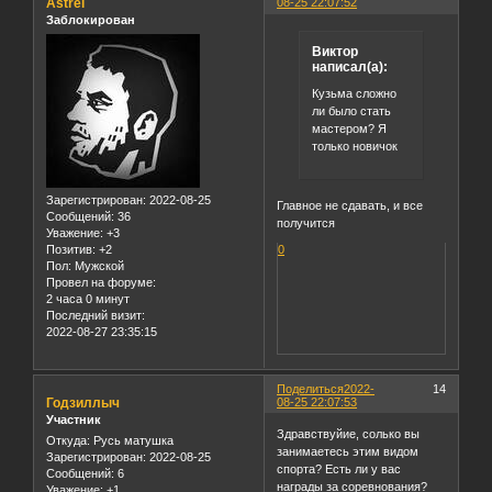
Astrel
08-25 22:07:52
Заблокирован
Виктор
написал(а):
Кузьма сложно
ли было стать
мастером? Я
только новичок
Зарегистрирован
: 2022-08-25
Главное не сдавать, и все
Сообщений:
36
получится
Уважение:
+3
Позитив:
+2
0
Пол:
Мужской
Провел на форуме:
2 часа 0 минут
Последний визит:
2022-08-27 23:35:15
Поделиться
2022-
14
Годзиллыч
08-25 22:07:53
Участник
Здравствуйие, солько вы
Откуда:
Русь матушка
занимаетесь этим видом
Зарегистрирован
: 2022-08-25
спорта? Есть ли у вас
Сообщений:
6
награды за соревнования?
Уважение:
+1