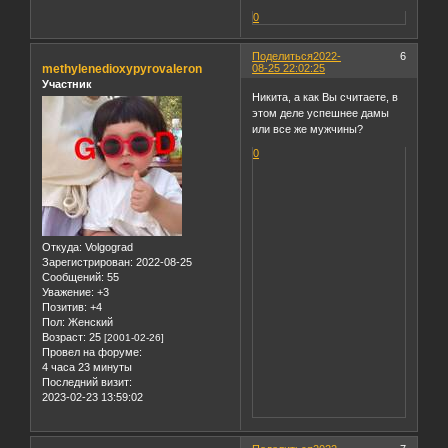
0
Поделиться
2022-
6
methylenedioxypyrovaleron
08-25 22:02:25
Участник
Никита, а как Вы считаете, в
этом деле успешнее дамы
или все же мужчины?
0
Откуда:
Volgograd
Зарегистрирован
: 2022-08-25
Сообщений:
55
Уважение:
+3
Позитив:
+4
Пол:
Женский
Возраст:
25
[2001-02-26]
Провел на форуме:
4 часа 23 минуты
Последний визит:
2023-02-23 13:59:02