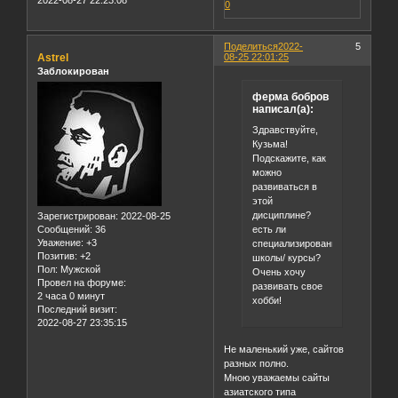
2022-08-27 22:23:08
0
Поделиться
2022-
5
Astrel
08-25 22:01:25
Заблокирован
ферма бобров
написал(а):
Здравствуйте,
Кузьма!
Подскажите, как
можно
развиваться в
этой
дисциплине?
Зарегистрирован
: 2022-08-25
есть ли
Сообщений:
36
Уважение:
+3
специализированные
Позитив:
+2
школы/ курсы?
Пол:
Мужской
Очень хочу
Провел на форуме:
развивать свое
2 часа 0 минут
хобби!
Последний визит:
2022-08-27 23:35:15
Не маленький уже, сайтов
разных полно.
Мною уважаемы сайты
азиатского типа