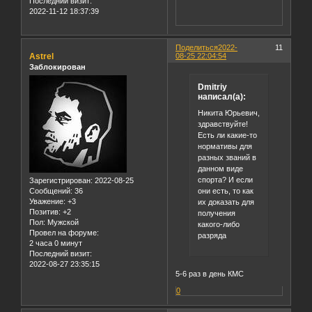
Последний визит:
2022-11-12 18:37:39
Поделиться
2022-
11
Astrel
08-25 22:04:54
Заблокирован
Dmitriy
написал(а):
Никита Юрьевич,
здравствуйте!
Есть ли какие-то
нормативы для
разных званий в
данном виде
спорта? И если
Зарегистрирован
: 2022-08-25
они есть, то как
Сообщений:
36
Уважение:
+3
их доказать для
Позитив:
+2
получения
Пол:
Мужской
какого-либо
Провел на форуме:
разряда
2 часа 0 минут
Последний визит:
2022-08-27 23:35:15
5-6 раз в день КМС
0