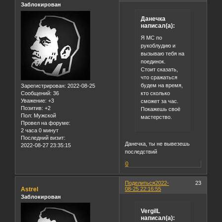
Заблокирован
Данечка
написал(а):
Я МС по
рукоблудию и
вызываю тебя на
поединок.
Стоит сказать,
что сражаться
будем на время,
Зарегистрирован
: 2022-08-25
кто сколько
Сообщений:
36
Уважение:
+3
сможет за час.
Позитив:
+2
Покажешь своё
Пол:
Мужской
мастерство.
Провел на форуме:
2 часа 0 минут
Последний визит:
Данечка, ты не вывезешь
2022-08-27 23:35:15
последствий
0
Поделиться
2022-
23
Astrel
08-25 22:16:55
Заблокирован
VergilL
написал(а):