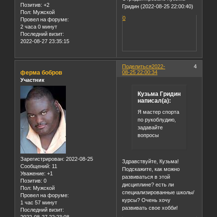
Позитив:
+2
Гридин (2022-08-25 22:00:40)
Пол:
Мужской
0
Провел на форуме:
2 часа 0 минут
Последний визит:
2022-08-27 23:35:15
Поделиться
2022-
4
ферма бобров
08-25 22:00:34
Участник
Кузьма Гридин
написал(а):
Я мастер спорта
по рукоблудию,
задавайте
вопросы
Зарегистрирован
: 2022-08-25
Здравствуйте, Кузьма!
Сообщений:
11
Подскажите, как можно
Уважение:
+1
развиваться в этой
Позитив:
0
дисциплине? есть ли
Пол:
Мужской
специализированные школы/
Провел на форуме:
курсы? Очень хочу
1 час 57 минут
развивать свое хобби!
Последний визит: