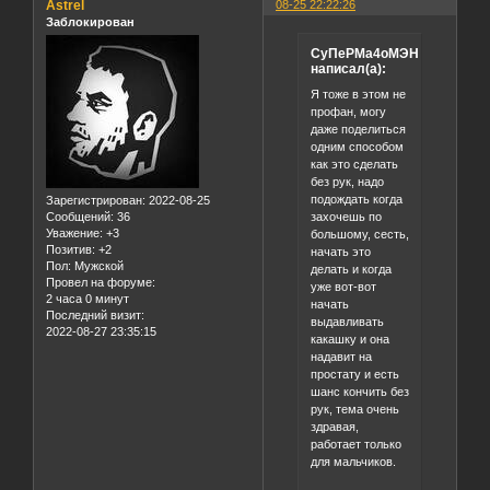
Astrel
08-25 22:22:26
Заблокирован
СуПеРМа4оМЭН
написал(а):
Я тоже в этом не
профан, могу
даже поделиться
одним способом
как это сделать
без рук, надо
подождать когда
Зарегистрирован
: 2022-08-25
захочешь по
Сообщений:
36
Уважение:
+3
большому, сесть,
Позитив:
+2
начать это
Пол:
Мужской
делать и когда
Провел на форуме:
уже вот-вот
2 часа 0 минут
начать
Последний визит:
выдавливать
2022-08-27 23:35:15
какашку и она
надавит на
простату и есть
шанс кончить без
рук, тема очень
здравая,
работает только
для мальчиков.