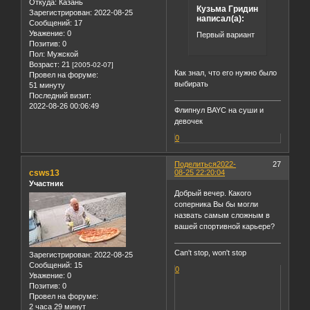
Откуда:
Казань
Кузьма Гридин
Зарегистрирован
: 2022-08-25
написал(а):
Сообщений:
17
Уважение:
0
Первый вариант
Позитив:
0
Пол:
Мужской
Возраст:
21
[2005-02-07]
Как знал, что его нужно было
Провел на форуме:
выбирать
51 минуту
Последний визит:
2022-08-26 00:06:49
Флипнул BAYC на суши и
девочек
0
Поделиться
2022-
27
csws13
08-25 22:20:04
Участник
Добрый вечер. Какого
соперника Вы бы могли
назвать самым сложным в
вашей спортивной карьере?
Can't stop, won't stop
Зарегистрирован
: 2022-08-25
Сообщений:
15
0
Уважение:
0
Позитив:
0
Провел на форуме:
2 часа 29 минут