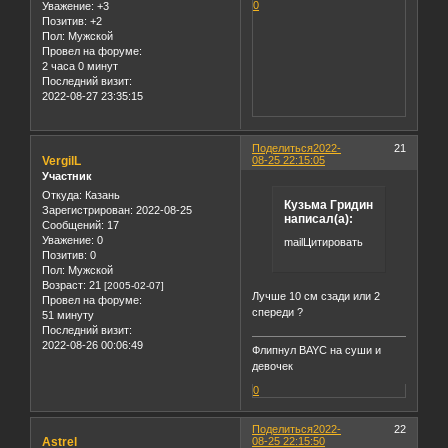
0
Уважение:
+3
Позитив:
+2
Пол:
Мужской
Провел на форуме:
2 часа 0 минут
Последний визит:
2022-08-27 23:35:15
Поделиться
2022-
21
VergilL
08-25 22:15:05
Участник
Откуда:
Казань
Кузьма Гридин
Зарегистрирован
: 2022-08-25
написал(а):
Сообщений:
17
Уважение:
0
mailЦитировать
Позитив:
0
Пол:
Мужской
Возраст:
21
[2005-02-07]
Лучше 10 см сзади или 2
Провел на форуме:
спереди ?
51 минуту
Последний визит:
2022-08-26 00:06:49
Флипнул BAYC на суши и
девочек
0
Поделиться
2022-
22
Astrel
08-25 22:15:50