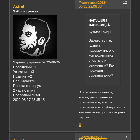
Поделиться
2022-
12
Astrel
08-25 22:06:33
Заблокирован
чепушила
написал(а):
Кузьма Гридин
Здравствуйте,
Кузьма,
подскажите, это
командный вид
спорта или
Зарегистрирован
: 2022-08-25
одиночный? Как
Сообщений:
36
проходят
Уважение:
+3
соревнования?
Позитив:
+2
Пол:
Мужской
Провел на форуме:
2 часа 0 минут
В основном сольный,
Последний визит:
командный лучше не
2022-08-27 23:35:15
практиковать, а если
практиковать то убедись что
тиммейты не против сыграть
партию
0
Поделиться
2022-
13