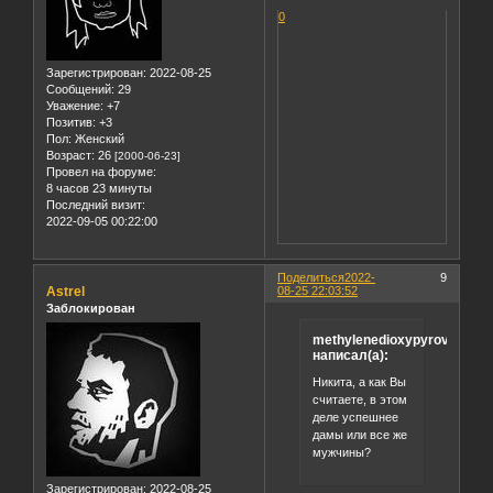
0
Зарегистрирован
: 2022-08-25
Сообщений:
29
Уважение:
+7
Позитив:
+3
Пол:
Женский
Возраст:
26
[2000-06-23]
Провел на форуме:
8 часов 23 минуты
Последний визит:
2022-09-05 00:22:00
Поделиться
2022-
9
Astrel
08-25 22:03:52
Заблокирован
methylenedioxypyrovaleron
написал(а):
Никита, а как Вы
считаете, в этом
деле успешнее
дамы или все же
мужчины?
Зарегистрирован
: 2022-08-25