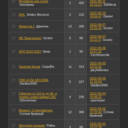
Фуллбади или сплит
2022-09-11
2
452
Konstanta
22:10:23
S000krat
2022-09-10
NHL
Dmitry Morozov
2
122
18:54:47
Dionisl
2022-09-07
Формула 1
Данечка
13
265
15:31:45
lozano
2022-09-07
ФК "Барселона"
lozano
0
69
15:11:27
lozano
2022-09-06
АПЛ 2022-2023
Vania
1
93
22:57:31
FerzRomchik
2022-09-05
Занятия бегом
СыроЁж
11
313
22:01:41
jakyNAkreke
2022-09-05
ПФК ЦСКА МОСКВА
5
227
21:34:54
Danilus3000
Danilus3000
Сбросил со 110 кг до 85, и
2022-09-04
теперь снова набрал 105.
4
235
23:46:22
f10vverman
spermoed
2022-09-02
Воркаут. Стритлифтинг.
12
300
22:33:40
Сотник
Сотник Кровный
Кровный
2022-09-02
Фигурное катание
Polina
3
89
16:57:59