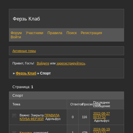
Ферзь Клаб
Форум
Участники
Правила
Поиск
Регистрация
Войти
Активные темы
Привет, Гость!
Войдите
или
зарегистрируйтесь
.
»
Ферзь Клаб
»
Спорт
Страница:
1
Спорт
Последнее
Тема
Ответов
Просмотров
сообщение
2022-08-27
Важно:
Закрыта
ПРАВИЛА
0
116
00:57:52
КЛУБА ФЕРЗЕЙ
Адольфус
Адольфус
2024-06-19
Качалка
spermoed
1
479
12:52:22