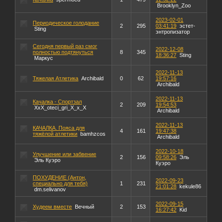
Brooklyn_Zoo
2023-02-01
Периодическое голодание
2
295
03:41:19
эстет-
Sting
энтропизатор
Сегодня первый раз смог
2022-12-08
полностью подтянуться
8
345
18:36:27
Sting
Маркус
2022-11-13
Тяжелая Атлетика
Archibald
0
62
19:57:16
Archibald
2022-11-13
Качалка - Спортзал
2
209
19:54:53
XxX_oteci_gri_X_x_X
Archibald
2022-11-13
КАЧАЛКА. Пояса для
4
161
19:47:38
тяжёлой атлетики
bamhzcos
Archibald
2022-10-18
Улучшение или забвение
2
156
09:58:26
Эль
Эль Куэро
Куэро
ПОХУДЕНИЕ (Антон,
2022-09-23
специально для тебя)
1
231
21:01:28
kekule86
dm.selivanov
2022-09-15
Худеем вместе
Вечный
2
153
16:27:42
Kid