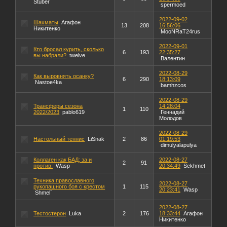
Stuber
spermoed
2022-09-02
Шахматы
Агафон
13
208
16:56:06
Никитенко
MooNRaT24rus
2022-09-01
Кто бросал курить, сколько
6
193
22:35:27
вы набрали?
twelve
Валентин
2022-08-29
Как выровнять осанку?
6
290
18:13:09
Nastoe4ka
bamhzcos
2022-08-29
Трансферы сезона
14:28:04
1
110
2022/2023
pablo619
Геннадий
Молодов
2022-08-29
Настольный теннис
LiSnak
2
86
01:19:53
dimulyalapulya
Коллаген как БАД: за и
2022-08-27
2
91
против.
Wasp
20:34:49
Sekhmet
Техника православного
2022-08-27
рукопашного боя с крестом
1
115
20:23:41
Wasp
Shmel`
2022-08-27
Тестостерон
Luka
2
176
18:33:44
Агафон
Никитенко