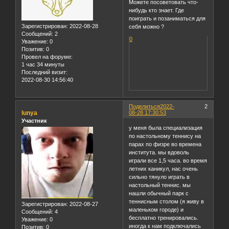
Можете посоветовать что-
нибудь кто знает. Где
поиграть и позаниматься для
Зарегистрирован
: 2022-08-28
себя можно ?
Сообщений:
2
0
Уважение:
0
Позитив:
0
Провел на форуме:
1 час 34 минуты
Последний визит:
2022-08-30 14:56:40
Поделиться
2022-
2
lunya
08-28 17:30:53
Участник
у меня была специализация
по настольному теннису на
парах по физре во времена
института. мы вдоволь
играли все 1,5 часа. во время
летних каникул, нас очень
сильно тянуло играть в
настольный теннис. мы
нашли обычный парк с
теннисным столом (я живу в
Зарегистрирован
: 2022-08-27
маленьком городе) и
Сообщений:
4
бесплатно тренировались.
Уважение:
0
иногда к нам подключались
Позитив:
0