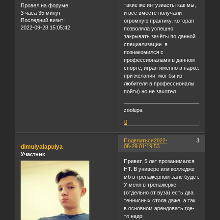
такие же интузиасты как мы,
Провел на форуме:
и все вместе получали
3 часа 35 минут
Последний визит:
огромную практику, которая
2022-09-28 15:05:42
позволяла успешно
закрывать зачёты по данной
специализации. я
познакомился с
профессионалами в данном
спорте, играя именно в парке.
при желании, мог бы из
любителя в профессионалы
пойти) но не захотел.
zoolupa
0
Поделиться
2022-
3
dimulyalapulya
08-29 01:19:53
Участник
Привет, 5 лет прозанимался
НТ. В универе или колледже
мб в тренажерном зале будет.
У меня в тренажерке
(отдельно от вуза) есть два
теннисных стола даже, а так
в основном арендовать где-
то надо