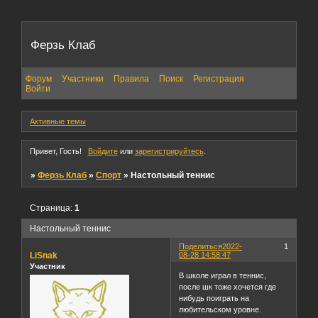
Ферзь Клаб
Форум
Участники
Правила
Поиск
Регистрация
Войти
Активные темы
Привет, Гость!
Войдите
или
зарегистрируйтесь
.
»
Ферзь Клаб
»
Спорт
»
Настольный теннис
Страница:
1
Настольный теннис
Поделиться
2022-
1
LiSnak
08-28 14:58:47
Участник
В школе играл в теннис,
после шк тоже хочется где
нибудь поиграть на
любительском уровне.