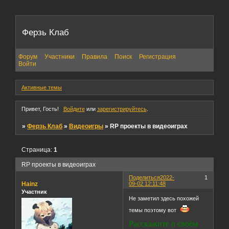
Ферзь Клаб
Форум
Участники
Правила
Поиск
Регистрация
Войти
Активные темы
Привет, Гость!
Войдите
или
зарегистрируйтесь
.
»
Ферзь Клаб
»
Видеоигры
»
RP проекты в видеоиграх
Страница:
1
RP проекты в видеоиграх
Поделиться
2022-
1
Hainz
09-02 12:11:48
Участник
Не заметил здесь похожей
темы поэтому вот
Расскажите о своём