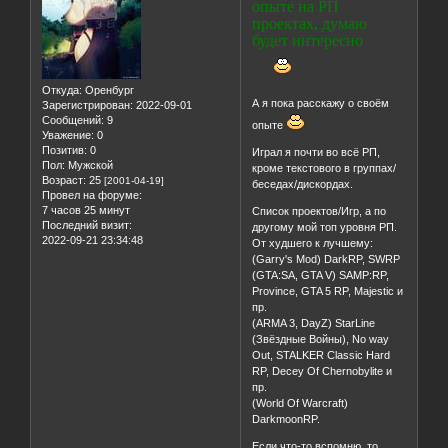
опыте на РП
проектах, думаю
будет интересно
Откуда:
Оренбург
А я пока расскажу о своём
Зарегистрирован
: 2022-09-01
Сообщений:
9
опыте
Уважение:
0
Позитив:
0
Играл я почти во всё РП,
Пол:
Мужской
кроме текстового в группах/
Возраст:
25
[2001-04-19]
беседах/дискордах.
Провел на форуме:
7 часов 25 минут
Список проектов/Игр, а по
Последний визит:
другому мой топ уровня РП.
2022-09-21 23:34:48
От худшего к лучшему:
(Garry's Mod) DarkRP, SWRP
(GTA:SA, GTA V) SAMP:RP,
Province, GTA 5 RP, Majestic и
пр.
(ARMA 3, DayZ) StarLine
(Звёздные Войны), No way
Out, STALKER Classic Hard
RP, Decey Of Chernobylite и
пр.
(World Of Warcraft)
DarkmoonRP.
Если что-то вспомню, то