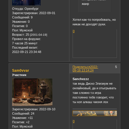
жанр
Откуда:
Оренбург
Зарегистрирован
: 2022-09-01
Сообщений:
9
Хотел как-то попробовать, но
Уважение:
0
никак не доходят руки.
Позитив:
0
Пол:
Мужской
0
Возраст:
25
[2001-04-19]
Провел на форуме:
7 часов 25 минут
Последний визит:
2022-09-21 23:34:48
Поделиться
2022-
5
Sam0vvar
09-16 13:14:24
Участник
Sanchezzz
так ведь Диско Элизиум не
онлайновый, да и отыгрывать
там сложно т.к игра
постоянно тебе говорит, что
ты коп алкаш чмоня лох
Зарегистрирован
: 2022-09-10
Сообщений:
24
Уважение:
+11
0
Позитив:
+2
Пол:
Мужской