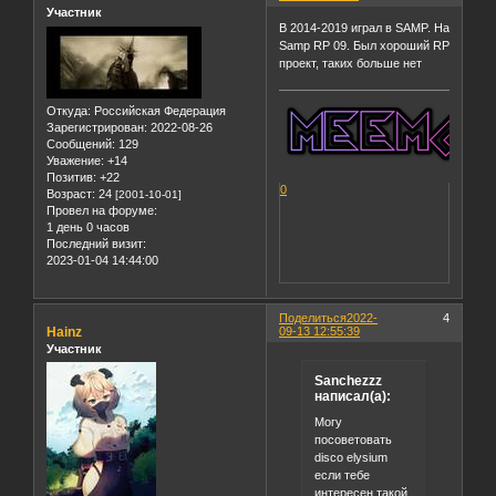
Участник
В 2014-2019 играл в SAMP. На
Samp RP 09. Был хороший RP
проект, таких больше нет
Откуда:
Российская Федерация
Зарегистрирован
: 2022-08-26
Сообщений:
129
Уважение:
+14
Позитив:
+22
0
Возраст:
24
[2001-10-01]
Провел на форуме:
1 день 0 часов
Последний визит:
2023-01-04 14:44:00
Поделиться
2022-
4
Hainz
09-13 12:55:39
Участник
Sanchezzz
написал(а):
Могу
посоветовать
disco elysium
если тебе
интересен такой